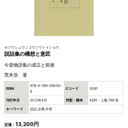
セツワシュウノコウソウトイショウ
説話集の構想と意匠
今昔物語集の成立と前後
荒木浩 著
978-4-585-29030-
ISBN
Cコード
3091
8
刊行年月
2012年4月
判型・製本
A5判・上製 768 頁
キーワード
説話,古典,中世
13,200円
定価：