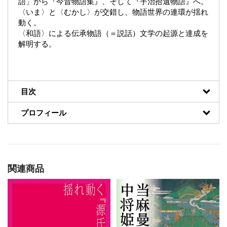
語」から『今昔物語集』、そして『宇治拾遺物語』へ。
〈いま〉と〈むかし〉が交錯し、物語世界の連環が揺れ
動く。
〈和語〉による伝承物語（＝説話）文学の起源と達成を
解明する。
目次
プロフィール
関連商品