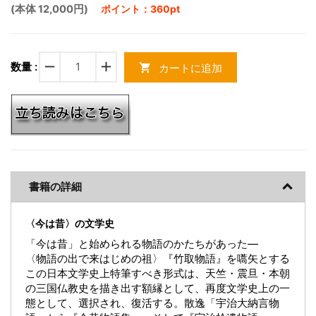
(本体 12,000円)
ポイント：360pt
remove
add
数量 :
カートに追加
shopping_cart
書籍の詳細
〈今は昔〉の文学史
「今は昔」と始められる物語のかたちがあった―
〈物語の出で来はじめの祖〉『竹取物語』を嚆矢とする
この日本文学史上特筆すべき形式は、天竺・震旦・本朝
の三国仏教史を描き出す額縁として、再度文学史上の一
態として、選択され、復活する。散逸「宇治大納言物