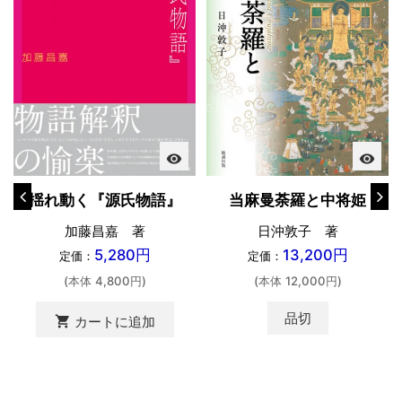
visibility
visibility
揺れ動く『源氏物語』
当麻曼荼羅と中将姫
加藤昌嘉 著
日沖敦子 著
5,280円
13,200円
定価：
定価：
(本体 4,800円)
(本体 12,000円)
品切
shopping_cart
カートに追加