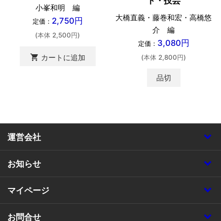
ト・技芸
小峯和明 編
大橋直義・藤巻和宏・高橋悠
2,750円
定価：
介 編
(本体 2,500円)
3,080円
定価：
shopping_cart
カートに追加
(本体 2,800円)
品切
運営会社
お知らせ
マイページ
お問合せ