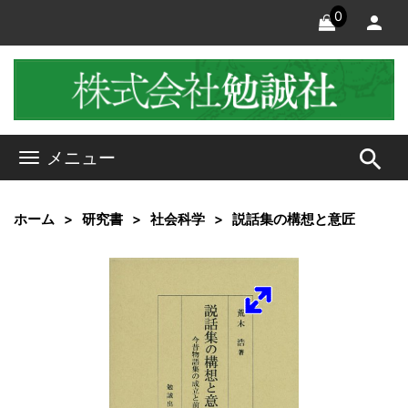
0
search
メニュー
ホーム
研究書
社会科学
説話集の構想と意匠