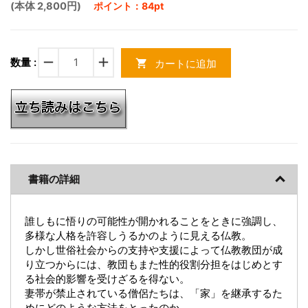
(本体 2,800円)
ポイント：84pt
remove
add
数量 :
カートに追加
shopping_cart
書籍の詳細
誰しもに悟りの可能性が開かれることをときに強調し、
多様な人格を許容しうるかのように見える仏教。
しかし世俗社会からの支持や支援によって仏教教団が成
り立つからには、教団もまた性的役割分担をはじめとす
る社会的影響を受けざるを得ない。
妻帯が禁止されている僧侶たちは、「家」を継承するた
めにどのような方法をとったのか。