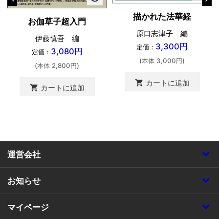
描かれた法華経
お伽草子超入門
原口志津子 編
伊藤慎吾 編
3,300円
定価：
3,080円
定価：
(本体 3,000円)
(本体 2,800円)
shopping_cart
カートに追加
shopping_cart
カートに追加
運営会社
お知らせ
マイページ