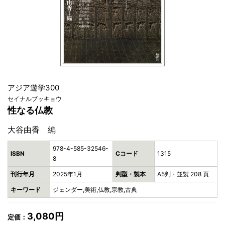
アジア遊学300
セイナルブッキョウ
性なる仏教
大谷由香 編
978-4-585-32546-
ISBN
Cコード
1315
8
刊行年月
2025年1月
判型・製本
A5判・並製 208 頁
キーワード
ジェンダー,美術,仏教,宗教,古典
3,080円
定価：