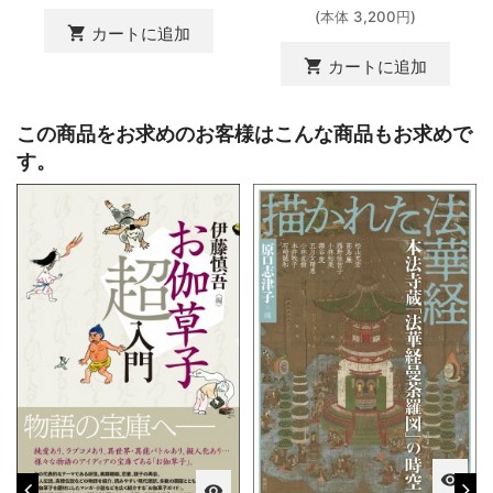
(本体 3,200円)
shopping_cart
カートに追加
shopping_cart
カートに追加
この商品をお求めのお客様はこんな商品もお求めで
す。
visibility
visibility