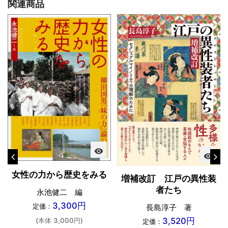
関連商品
visibility
visibility
女性の力から歴史をみる
増補改訂 江戸の異性装
者たち
永池健二 編
3,300円
定価：
長島淳子 著
3,520円
(本体 3,000円)
定価：