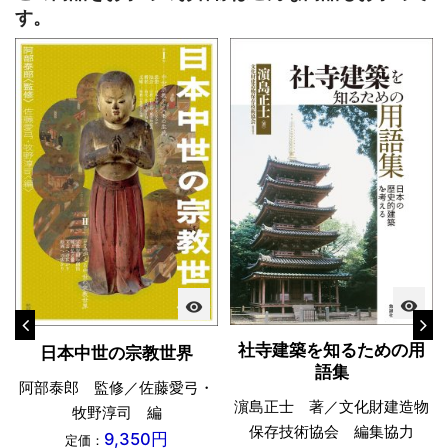
す。
visibility
visibility
社寺建築を知るための用
日本中世の宗教世界
語集
阿部泰郎 監修／佐藤愛弓・
濵島正士 著／文化財建造物
牧野淳司 編
保存技術協会 編集協力
9,350円
定価：