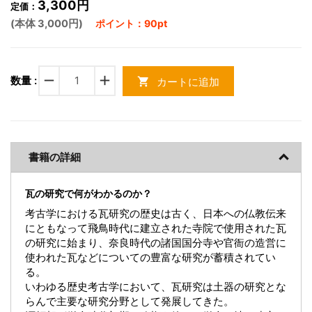
3,300円
定価：
(本体 3,000円)
ポイント：90pt
remove
add
数量 :
カートに追加
shopping_cart
書籍の詳細
瓦の研究で何がわかるのか？
考古学における瓦研究の歴史は古く、日本への仏教伝来
にともなって飛鳥時代に建立された寺院で使用された瓦
の研究に始まり、奈良時代の諸国国分寺や官衙の造営に
使われた瓦などについての豊富な研究が蓄積されてい
る。
いわゆる歴史考古学において、瓦研究は土器の研究とな
らんで主要な研究分野として発展してきた。