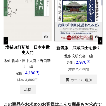
visibility
visibility
増補改訂新版 日本中世
新装版 武蔵武士を歩く
史入門
北条氏研究会 編
秋山哲雄・田中大喜・野口華
2,970円
定価：
世 編
(本体 2,700円)
4,180円
定価：
shopping_cart
カートに追加
(本体 3,800円)
品切
この商品をお求めのお客様はこんな商品もお求めで