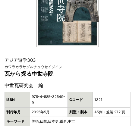
アジア遊学303
カワラカラサグルチュウセイジイン
瓦から探る中世寺院
中世瓦研究会 編
978-4-585-32549-
ISBN
Cコード
1321
9
刊行年月
2025年5月
判型・製本
A5判・並製 272 頁
キーワード
美術,仏教,日本史,鎌倉,中世