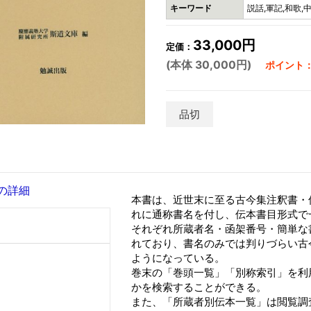
キーワード
説話,軍記,和歌,
33,000円
定価：
(本体 30,000円)
ポイント：
品切
の詳細
本書は、近世末に至る古今集注釈書・伝
れに通称書名を付し、伝本書目形式で
それぞれ所蔵者名・函架番号・簡単な
れており、書名のみでは判りづらい古
ようになっている。
巻末の「巻頭一覧」「別称索引」を利
かを検索することができる。
また、「所蔵者別伝本一覧」は閲覧調