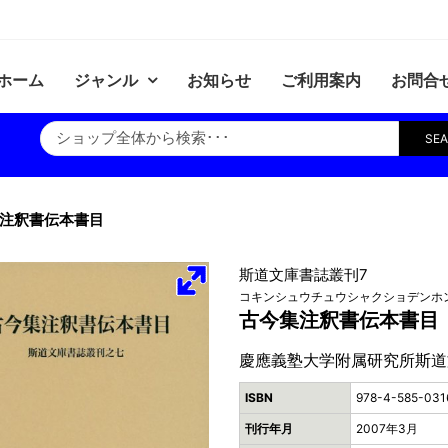
ホーム
ジャンル
お知らせ
ご利用案内
お問合
SE
注釈書伝本書目
斯道文庫書誌叢刊7
コキンシュウチュウシャクショデンホ
古今集注釈書伝本書目
慶應義塾大学附属研究所斯道
ISBN
978-4-585-031
刊行年月
2007年3月