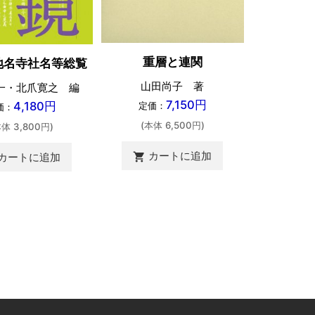
重層と連関
地名寺社名等総覧
南岳衡山
山田尚子 著
一・北爪寛之 編
阿部泰郎
7,150円
4,180円
定価：
価：
定価
(本体 6,500円)
本体 3,800円)
(本体 
カートに追加
カートに追加
shopping_cart