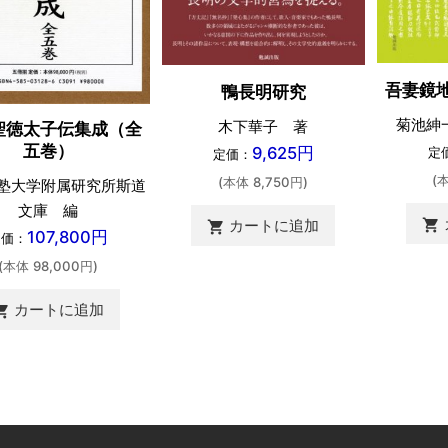
吾妻鏡
鴨長明研究
菊池紳
木下華子 著
聖徳太子伝集成（全
五巻）
9,625円
定
定価：
(
(本体 8,750円)
塾大学附属研究所斯道
文庫 編
shopping_cart
カートに追加
shopping_cart
107,800円
定価：
(本体 98,000円)
カートに追加
ing_cart