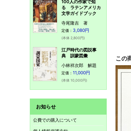
100人の作家で知
る ラテンアメリカ
文学ガイドブック
寺尾隆吉 著
3,080円
定価：
(本体 2,800円)
江戸時代の図説事
典 訓蒙図彙
この
小林祥次郎 解題
11,000円
定価：
(本体 10,000円)
お知らせ
公費での購入について