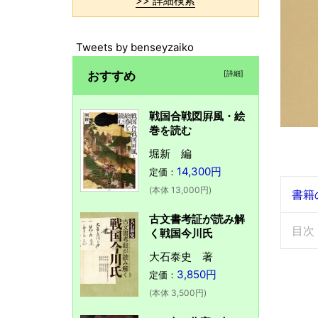
>> 詳細検索
Tweets by benseyzaiko
おすすめ
[詳細]
戦国合戦図屛風・絵
巻を読む
堀新 編
14,300円
定価：
(本体 13,000円)
書籍
古文書考証が読み解
目次
く戦国今川氏
大石泰史 著
3,850円
定価：
(本体 3,500円)