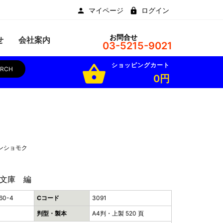
マイページ
ログイン
お問合せ
せ
会社案内
03-5215-9021
ショッピングカート
shopping_basket
ARCH
0円
ンショモク
文庫 編
60-4
Cコード
3091
判型・製本
A4判・上製 520 頁