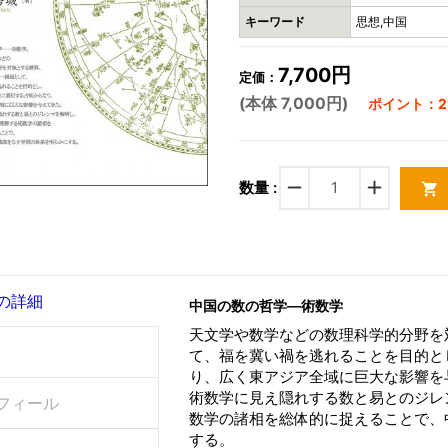
キーワード
思想,中国
7,700円
定価：
(本体 7,000円)
ポイント：21
remove
add
数量 :
shopping_cart
の詳細
中国の数の哲学―術数学
天文学や数学などの数理科学的分野を
て、福を冀い禍を逃れることを目的と
り、広く東アジア全域に巨大な影響を
術数学に見え隠れする数と易とのジレ
フィール
数学の諸相を総体的に捉えることで、
する。