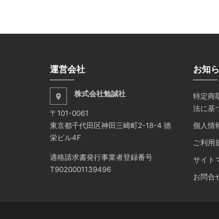
運営会社
お知
株式会社勉誠社
特定商
place
法に基
〒101-0061
東京都千代田区神田三崎町2-18-4 徳
個人情
栄ビル4F
ご利用
適格請求書発行事業者登録番号
サイト
T9020001139496
お問合