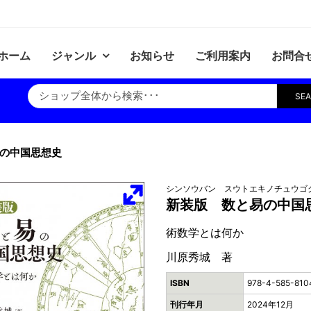
ホーム
ジャンル
お知らせ
ご利用案内
お問合
SE
の中国思想史
シンソウバン スウトエキノチュウゴ
新装版 数と易の中国
術数学とは何か
川原秀城 著
ISBN
978-4-585-810
刊行年月
2024年12月