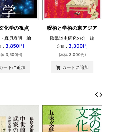
文化学の視点
呪術と学術の東アジア
・真貝寿明 編
陰陽道史研究の会 編
3,850円
3,300円
価：
定価：
本体 3,500円)
(本体 3,000円)
カートに追加
カートに追加
shopping_cart