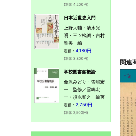
(本体 4,200円)
日本近世史入門
上野大輔・清水光
明・三ツ松誠・吉村
雅美 編
4,180円
定価：
(本体 3,800円)
関連
学校図書館概論
金沢みどり・雪嶋宏
一 監修／雪嶋宏
一・須永和之 編著
2,750円
定価：
(本体 2,500円)