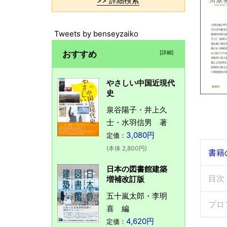
>> 詳細検索
Tweets by benseyzaiko
おすすめ
[詳細]
やさしい中国近現代
史
泉谷陽子・井上久
士・水羽信男 著
3,080円
定価：
(本体 2,800円)
書籍
日本の図書館建築
目次
増補改訂版
五十嵐太郎・李明
プロ
喜 編
4,620円
定価：