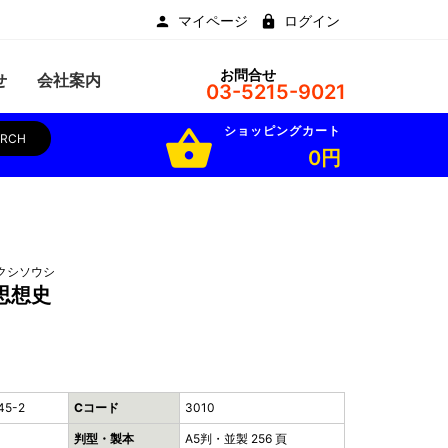
マイページ
ログイン
お問合せ
せ
会社案内
03-5215-9021
ショッピングカート
shopping_basket
ARCH
0円
クシソウシ
思想史
45-2
Cコード
3010
判型・製本
A5判・並製 256 頁