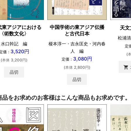
代東アジアにおける
中国学術の東アジア伝播
天文
〈術数文化〉
と古代日本
松浦清
水口幹記 編
榎本淳一・吉永匡史・河内春
定
人 編
3,520円
定価：
(
3,080円
定価：
(本体 3,200円)
shopping_cart
(本体 2,800円)
品切
品切
商品をお求めのお客様はこんな商品もお求めです。