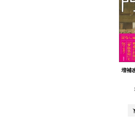
増補
shopp