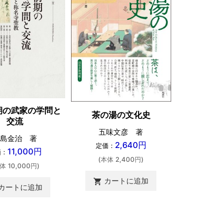
期の武家の学問と
〈絵語り
茶の湯の文化史
交流
井
五味文彦 著
島金治 著
定価：
2,640円
定価：
11,000円
価：
(本体 
(本体 2,400円)
体 10,000円)
カ
shopping_cart
カートに追加
shopping_cart
カートに追加