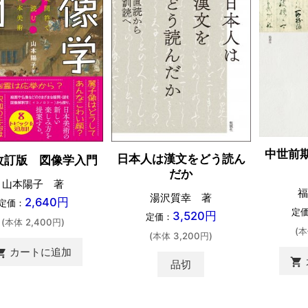
中世前
日本人は漢文をどう読ん
改訂版 図像学入門
だか
山本陽子 著
福
湯沢質幸 著
2,640円
定価：
定
3,520円
定価：
(本体 2,400円)
(本
(本体 3,200円)
カートに追加
ing_cart
shopping_cart
品切