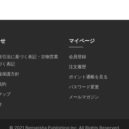
らせ
マイページ
取引法に基づく表記・古物営業
会員登録
づく表記
注文履歴
報保護方針
ポイント通帳を見る
規約
パスワード変更
マップ
メールマガジン
せ
© 2021 Benseisha Publishing Inc. All Rights Reserved.