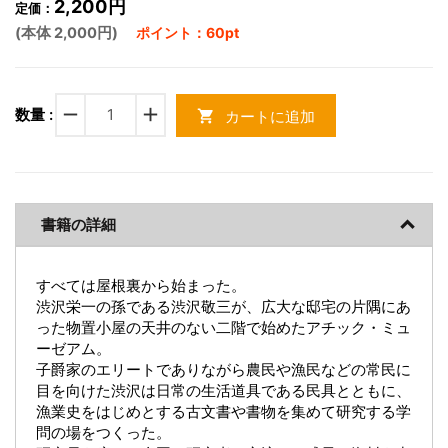
2,200円
定価：
(本体 2,000円)
ポイント：60pt
remove
add
数量 :
カートに追加
shopping_cart
書籍の詳細
すべては屋根裏から始まった。
渋沢栄一の孫である渋沢敬三が、広大な邸宅の片隅にあ
った物置小屋の天井のない二階で始めたアチック・ミュ
ーゼアム。
子爵家のエリートでありながら農民や漁民などの常民に
目を向けた渋沢は日常の生活道具である民具とともに、
漁業史をはじめとする古文書や書物を集めて研究する学
問の場をつくった。