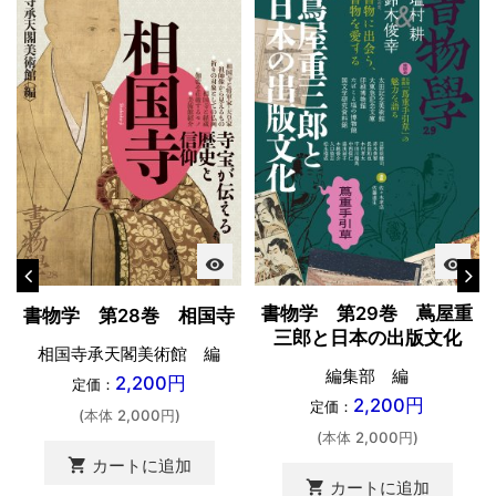
visibility
visibility
書物学 第29巻 蔦屋重
書物学 第28巻 相国寺
三郎と日本の出版文化
相国寺承天閣美術館 編
編集部 編
2,200円
定価：
2,200円
定価：
(本体 2,000円)
(本体 2,000円)
shopping_cart
カートに追加
shopping_cart
カートに追加