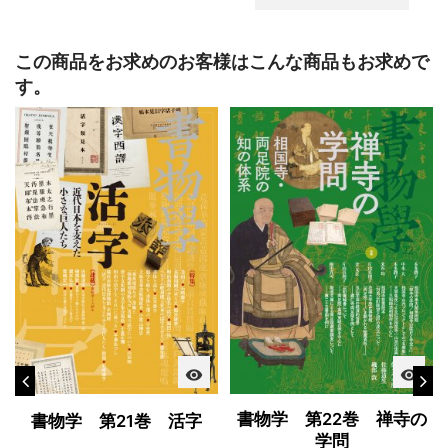
この商品をお求めのお客様はこんな商品もお求めで
す。
visibility
visibility
書物学 第22巻 禅寺の
書物学 第21巻 活字
学問