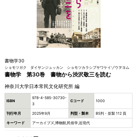
書物学30
ショモツガク ダイサンジュッカン ショモツカラシブサワケイゾウヲヨム
書物学 第30巻 書物から渋沢敬三を読む
神奈川大学日本常民文化研究所 編
978-4-585-30730-
ISBN
Cコード
1000
3
刊行年月
2025年9月
判型・製本
B5判・並製 112 頁
キーワード
アーカイブズ,博物館,民俗学,近現代