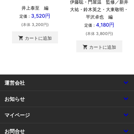
伊藤聡・門屋温 監修／新井
井上泰至 編
大祐・鈴木英之・大東敬明・
3,520円
定価：
平沢卓也 編
4,180円
(本体 3,200円)
定価：
(本体 3,800円)
shopping_cart
カートに追加
shopping_cart
カートに追加
運営会社
お知らせ
マイページ
お問合せ