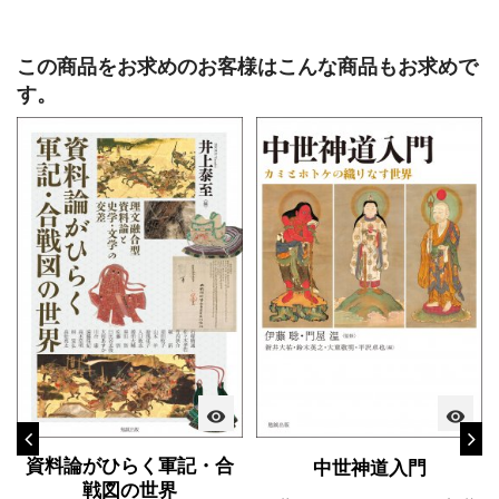
この商品をお求めのお客様はこんな商品もお求めで
す。
visibility
visibility
資料論がひらく軍記・合
中世神道入門
戦図の世界