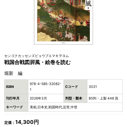
センゴクカッセンズビョウブエマキヲヨム
戦国合戦図屛風・絵巻を読む
堀新 編
978-4-585-32082-
ISBN
Cコード
3021
1
刊行年月
2026年3月
判型・製本
B5判・上製 448 頁
キーワード
美術,日本史,戦国時代,近世,中世
14,300円
定価：