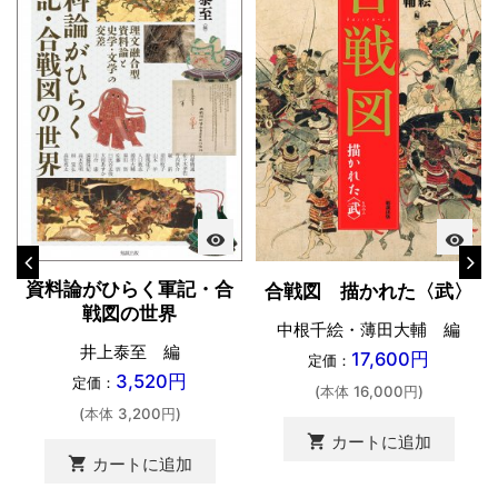
visibility
visibility
資料論がひらく軍記・合
合戦図 描かれた〈武〉
戦図の世界
中根千絵・薄田大輔 編
井上泰至 編
17,600円
定価：
3,520円
定価：
(本体 16,000円)
(本体 3,200円)
shopping_cart
カートに追加
shopping_cart
カートに追加