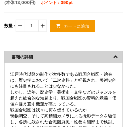
(本体 13,000円)
ポイント：390pt
remove
add
数量 :
カートに追加
shopping_cart
書籍の詳細
江戸時代以降の制作が大多数である戦国合戦図・絵巻
は、歴史学において「二次史料」と軽視され、美術史的
にも注目されることは少なかった。
しかし、近年、歴史学・美術史・文学などのジャンルを
超えた総合的な知見より、戦国合戦図の資料的意義・価
値を捉え直す機運が高まっている。
戦国合戦図は我々に何を伝えているのか―
現物調査、そして高精細カメラによる撮影データを駆使
し、各所に残された合戦図屛風・絵巻を細部まで検討。