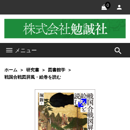
0
search
メニュー
ホーム
研究書
図書館学
戦国合戦図屛風・絵巻を読む