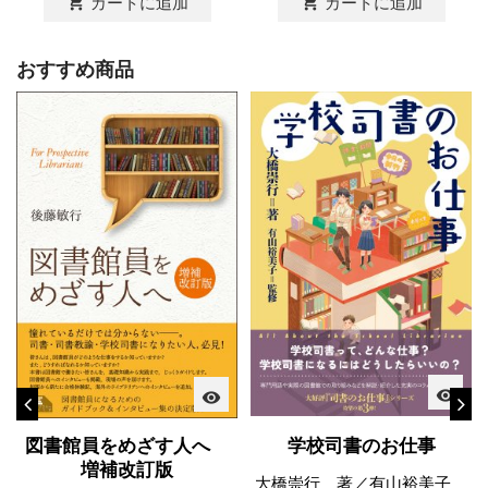
shopping_cart
shopping_cart
カートに追加
カートに追加
おすすめ商品
visibility
visibility
学校司書のお仕事
図書館員をめざす人へ
増補改訂版
大橋崇行 著／有山裕美子