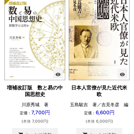
visibility
visibility
増補改訂版 数と易の中
日本人官僚が見た近代米
国思想史
欧
川原秀城 著
五島駿吉 著／吉見冬彦 編
7,700円
6,600円
定価：
定価：
(本体 7,000円)
(本体 6,000円)