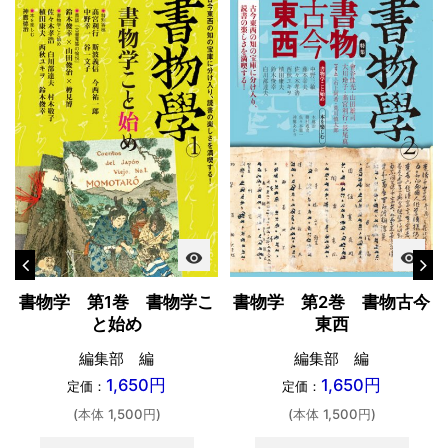
visibility
visibility
書物学 第1巻 書物学こ
書物学 第2巻 書物古今
と始め
東西
編集部 編
編集部 編
1,650円
1,650円
定価：
定価：
(本体 1,500円)
(本体 1,500円)