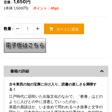
1,650円
定価：
(本体 1,500円)
ポイント：45pt
remove
add
数量 :
カートに追加
shopping_cart
書籍の詳細
古今東西の知の宝庫に分け入り、読書の楽しさを満喫す
る！
江戸時代に花咲いた出版文化のなかで、「教養」はどの
ように人びとの中に浸透していったのか。
表題の鼎談ほか、いま改めて問われるべき政事と文学の