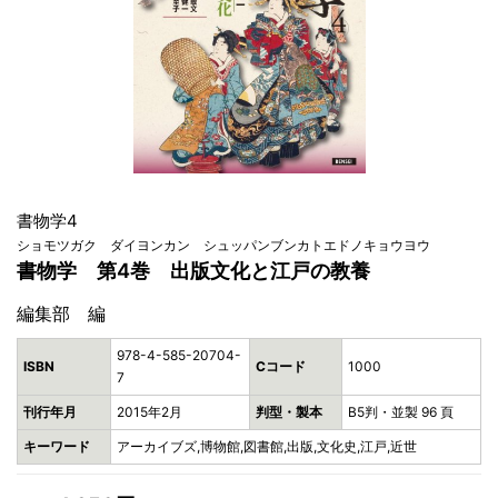
書物学4
ショモツガク ダイヨンカン シュッパンブンカトエドノキョウヨウ
書物学 第4巻 出版文化と江戸の教養
編集部 編
978-4-585-20704-
ISBN
Cコード
1000
7
刊行年月
2015年2月
判型・製本
B5判・並製 96 頁
キーワード
アーカイブズ,博物館,図書館,出版,文化史,江戸,近世