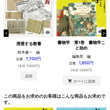
visibility
visibility
書物学 第1巻 書物学こ
浸透する教養
と始め
鈴木健一 編
編集部 編
7,700円
定価：
1,650円
定価：
(本体 7,000円)
(本体 1,500円)
品切
shopping_cart
カートに追加
この商品をお求めのお客様はこんな商品もお求めで
す。