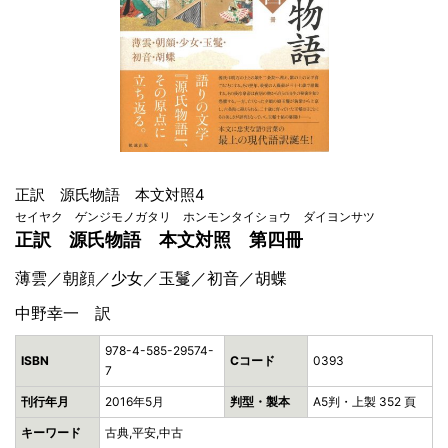
正訳 源氏物語 本文対照4
セイヤク ゲンジモノガタリ ホンモンタイショウ ダイヨンサツ
正訳 源氏物語 本文対照 第四冊
薄雲／朝顔／少女／玉鬘／初音／胡蝶
中野幸一 訳
978-4-585-29574-
ISBN
Cコード
0393
7
刊行年月
2016年5月
判型・製本
A5判・上製 352 頁
キーワード
古典,平安,中古