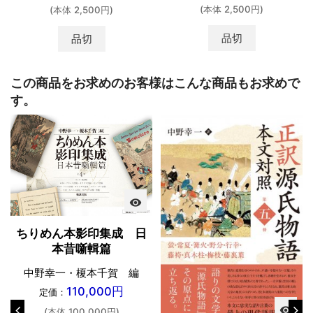
(本体 2,500円)
(本体 2,500円)
品切
品切
この商品をお求めのお客様はこんな商品もお求めで
す。
visibility
ちりめん本影印集成 日
本昔噺輯篇
中野幸一・榎本千賀 編
110,000円
定価：
visibility
(本体 100,000円)