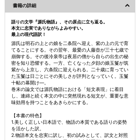
書籍の詳細
語りの文学『源氏物語』、その原点に立ち返る。
本文に忠実でありながらよみやすい。
最上の現代語訳！
源氏は明石の上との娘を二条院へ迎え、紫の上の元で育
てることにする。その翌年、最愛の人藤壺が三十七歳で
崩御する。その後冷泉帝は夜居の僧から自らの出生の秘
密を知り恐懼する。一方、亡くなった夕顔の娘玉鬘が筑
紫から上京し、六条院に迎えられる。二十歳に育ってい
た玉鬘は日ごとにその美しさが評判となっていく。玉鬘
十帖の幕開け―。
巻末の論文では源氏物語における「短文表現」に着目
し、連綿と続く本文の中に突然現れる短文が、重要な意
味効用を持つことをあきらかにする。
【本書の特色】
1.美しく正しい日本語で、物語の本質である語りの姿勢
を活かした訳。
2.物語本文を忠実に訳し、初の試みとして、訳文と対照