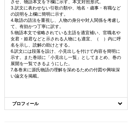
させ、物語本文を下欄に示す、本文対照形式。
3.訳文に表わせない引歌の類や、地名・歳事・有職など
の説明を上欄に簡明に示す。
4.敬語の語法を重視し、人物の身分や対人関係を考慮し
て、有効かつ丁寧に訳す。
5.物語本文で省略されている主語を適宜補い、官職名や
女君・姫君などと示される人物にも適宜、（ ）内に呼
名を示し、読解の助けとする。
6.訳文には段落を設け、小見出しを付けて内容を簡明に
示す。また巻頭に「小見出し一覧」としてまとめ、巻の
展開を一覧できるようにした。
7.各巻末に源氏物語の理解を深めるための付図や興味深
い論文を掲載。
プロフィール