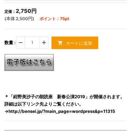
2,750円
定価：
(本体 2,500円)
ポイント：75pt
remove
add
数量 :
カートに追加
shopping_cart
＊「紺野美沙子の朗読座 新春公演2019」が開催されます。
詳細は以下リンク先よりご覧ください。
→
http://bensei.jp/?main_page=wordpress&p=11315