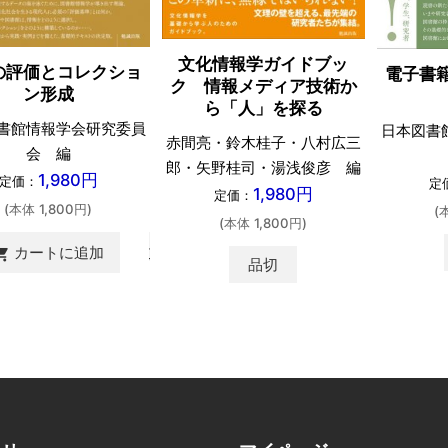
文化情報学ガイドブッ
の評価とコレクショ
電子書
ク 情報メディア技術か
ン形成
ら「人」を探る
書館情報学会研究委員
日本図書
赤間亮・鈴木桂子・八村広三
会 編
郎・矢野桂司・湯浅俊彦 編
1,980円
定価：
定
1,980円
定価：
(本体 1,800円)
(
(本体 1,800円)
カートに追加
ing_cart
品切