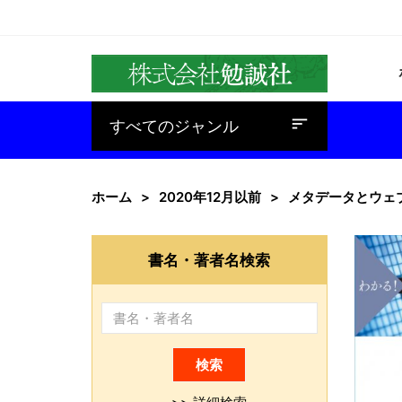
baseline_sort
すべてのジャンル
ホーム
2020年12月以前
メタデータとウェ
書名・著者名検索