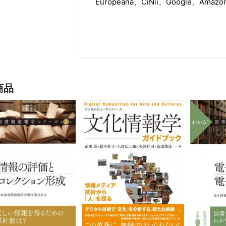
Europeana、CiNii、Google、A
商品