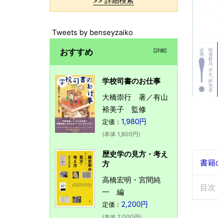
>> 詳細検索
Tweets by benseyzaiko
おすすめ
[詳細]
学校司書のお仕事
大橋崇行 著／有山
裕美子 監修
1,980円
定価：
(本体 1,800円)
歴史学の見方・考え
書籍
方
高橋宏明・宮間純
目次
一 編
2,200円
定価：
(本体 2,000円)