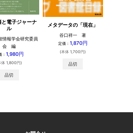
デジタル
籍と電子ジャーナ
ける「資
メタデータの「現在」
ル
モデ
谷口祥一 著
館情報学会研究委員
研谷
1,870円
定価：
会 編
定価：
(本体 1,700円)
1,980円
価：
(本体 
本体 1,800円)
品切
品切