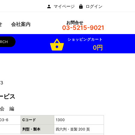
マイページ
ログイン
お問合せ
せ
会社案内
03-5215-9021
ショッピングカート
shopping_basket
ARCH
0円
3
ービス
会 編
03-6
Cコード
1300
判型・製本
四六判・並製 200 頁