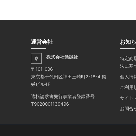
運営会社
お知
株式会社勉誠社
特定商
place
法に基
〒101-0061
東京都千代田区神田三崎町2-18-4 徳
個人情
栄ビル4F
ご利用
適格請求書発行事業者登録番号
サイト
T9020001139496
お問合