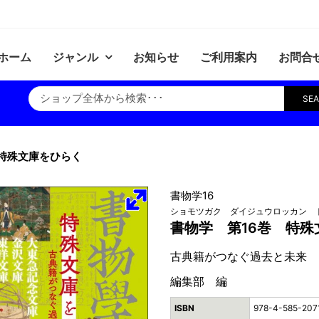
ホーム
ジャンル
お知らせ
ご利用案内
お問合
SE
 特殊文庫をひらく
書物学16
ショモツガク ダイジュウロッカン 
書物学 第16巻 特殊
古典籍がつなぐ過去と未来
編集部 編
ISBN
978-4-585-207