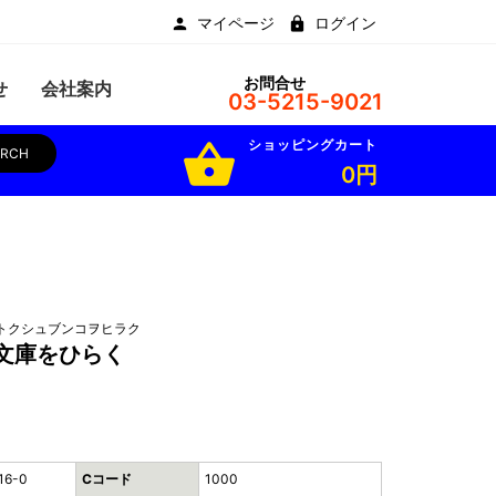
マイページ
ログイン
お問合せ
せ
会社案内
03-5215-9021
ショッピングカート
shopping_basket
ARCH
0円
トクシュブンコヲヒラク
文庫をひらく
16-0
Cコード
1000