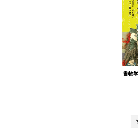
書物学
shopp