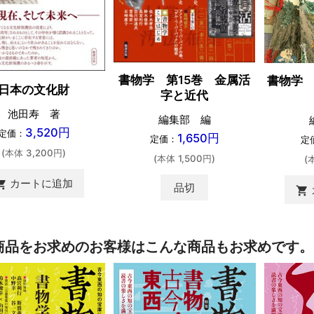
書物学 第15巻 金属活
書物学 
日本の文化財
字と近代
池田寿 著
編集部 編
3,520円
定価：
1,650円
定価：
定
(本体 3,200円)
(本体 1,500円)
(
カートに追加
ing_cart
品切
shopping_cart
商品をお求めのお客様はこんな商品もお求めです。