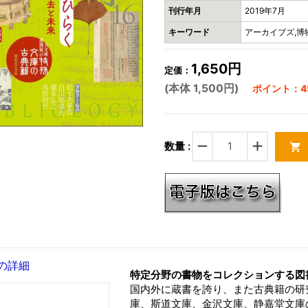
刊行年月
2019年7月
キーワード
アーカイブズ,博
1,650円
定価：
(本体 1,500円)
ポイント：45
remove
add
数量 :
shopping_cart
の詳細
特定分野の書物をコレクションする図
国内外に蔵書を誇り、また古典籍の研
庫、斯道文庫、金沢文庫、静嘉堂文庫