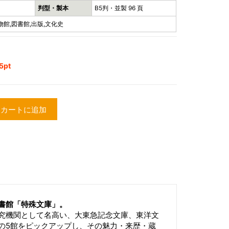
判型・製本
B5判・並製 96 頁
物館,図書館,出版,文化史
pt
カートに追加
書館「特殊文庫」。
究機関として名高い、大東急記念文庫、東洋文
の5館をピックアップし、その魅力・来歴・蔵