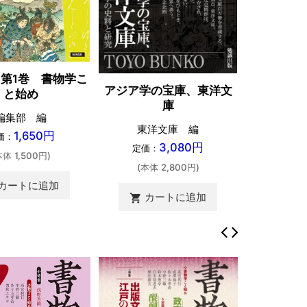
第1巻 書物学こ
アジア学の宝庫、東洋文
と始め
庫
編集部 編
東洋文庫 編
1,650円
価：
3,080円
定価：
本体 1,500円)
(本体 2,800円)
カートに追加
カートに追加
shopping_cart