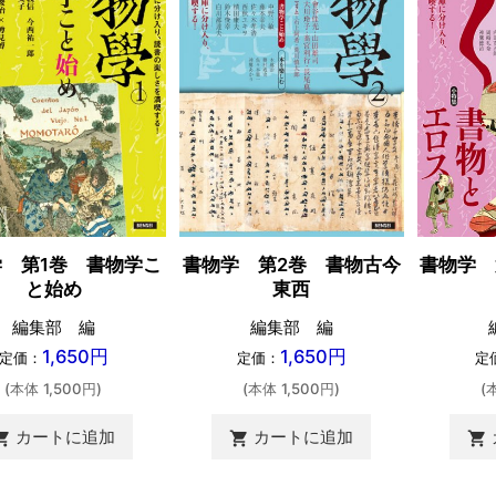
 第1巻 書物学こ
書物学 第2巻 書物古今
書物学 
と始め
東西
編集部 編
編集部 編
1,650円
1,650円
定価：
定価：
定
(本体 1,500円)
(本体 1,500円)
(
カートに追加
カートに追加
ing_cart
shopping_cart
shopping_cart