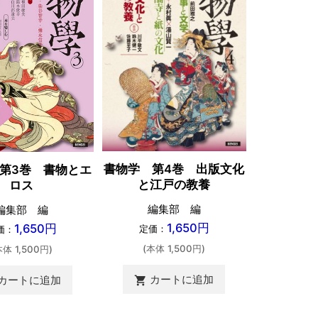
書物学 第4巻 出版文化
第3巻 書物とエ
書物学 第
と江戸の教養
ロス
編集部 編
編集部 編
編
1,650円
1,650円
定価：
価：
定価
(本体 1,500円)
本体 1,500円)
(本体 
カートに追加
カートに追加
shopping_cart
カ
shopping_cart