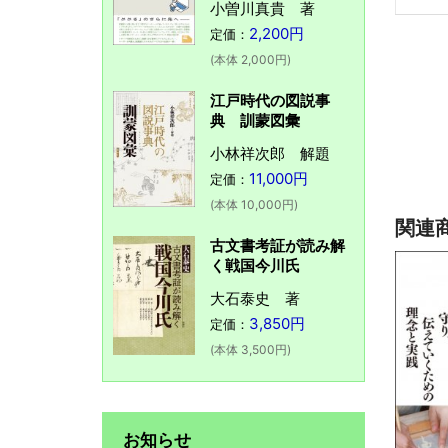
小曽川真貴 著
2,200円
定価：
(本体 2,000円)
江戸時代の図説事
典 訓蒙図彙
小林祥次郎 解題
11,000円
定価：
(本体 10,000円)
関連
古文書考証が読み解
く戦国今川氏
大石泰史 著
3,850円
定価：
(本体 3,500円)
お知らせ