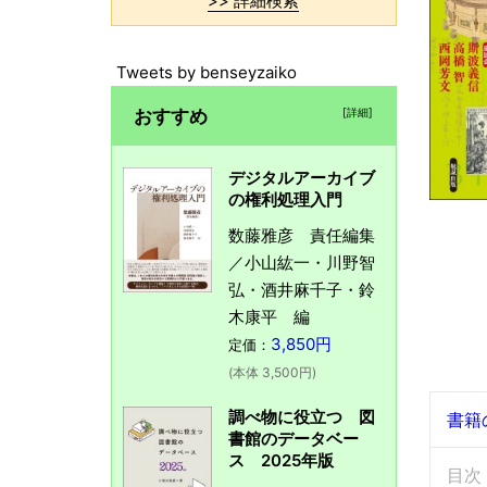
>> 詳細検索
Tweets by benseyzaiko
おすすめ
[詳細]
デジタルアーカイブ
の権利処理入門
数藤雅彦 責任編集
／小山紘一・川野智
弘・酒井麻千子・鈴
木康平 編
3,850円
定価：
(本体 3,500円)
調べ物に役立つ 図
書籍
書館のデータベー
ス 2025年版
目次