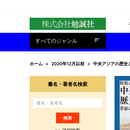
baseline_sort
すべてのジャンル
ホーム
2020年12月以前
中央アジアの歴史
書名・著者名検索