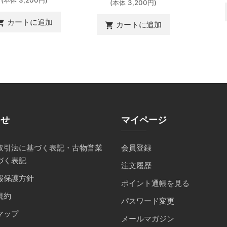
(本体 3,200円)
(本体 3,200円)
カートに追加
ing_cart
カートに追加
shopping_cart
らせ
マイページ
取引法に基づく表記・古物営業
会員登録
づく表記
注文履歴
報保護方針
ポイント通帳を見る
規約
パスワード変更
マップ
メールマガジン