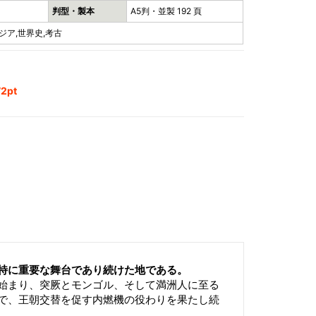
判型・製本
A5判・並製 192 頁
ジア,世界史,考古
2pt
特に重要な舞台であり続けた地である。
始まり、突厥とモンゴル、そして満洲人に至る
で、王朝交替を促す内燃機の役わりを果たし続