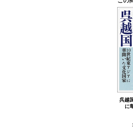
この
呉越
に