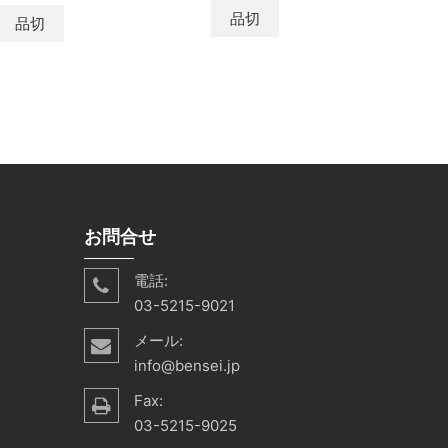
品切
品切
カ
shopping_cart
お問合せ
電話:
03-5215-9021
メール:
info@bensei.jp
Fax:
03-5215-9025