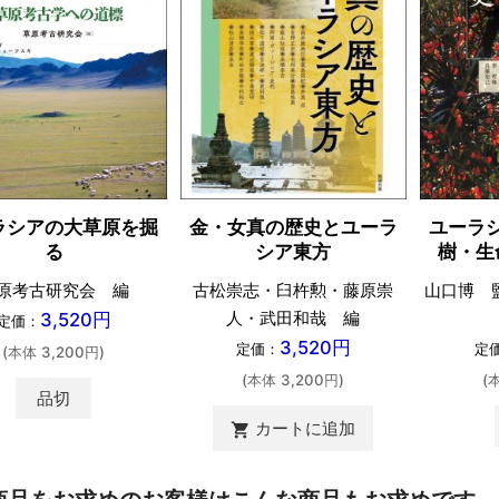
ラシアの大草原を掘
金・女真の歴史とユーラ
ユーラ
る
シア東方
樹・生
原考古研究会 編
古松崇志・臼杵勲・藤原崇
山口博 
人・武田和哉 編
3,520円
定価：
3,520円
定価：
定
(本体 3,200円)
(本体 3,200円)
(
品切
カートに追加
shopping_cart