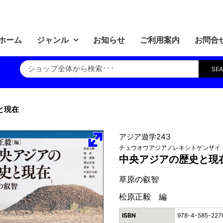
ホーム
ジャンル
お知らせ
ご利用案内
お問合
SE
と現在
アジア遊学243
チュウオウアジアノレキシトゲンザイ
中央アジアの歴史と現
草原の叡智
松原正毅 編
ISBN
978-4-585-227