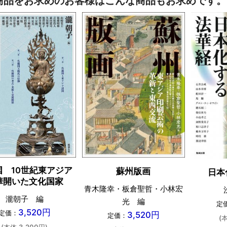
商品をお求めのお客様はこんな商品もお求めです。
国 10世紀東アジア
蘇州版画
日本
華開いた文化国家
青木隆幸・板倉聖哲・小林宏
瀧朝子 編
光 編
定
3,520円
定価：
3,520円
定価：
(