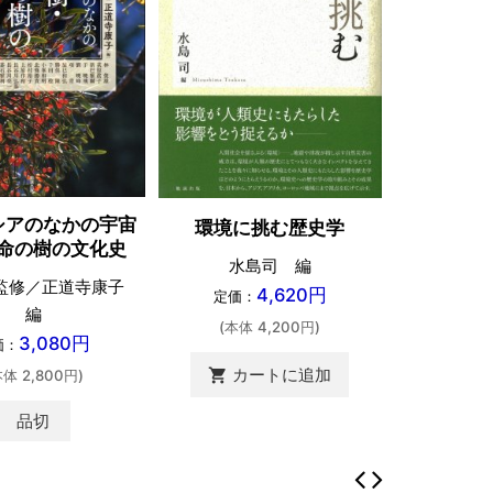
シルクロ
シアのなかの宇宙
環境に挑む歴史学
命の樹の文化史
白須
水島司 編
定価：
監修／正道寺康子
4,620円
定価：
編
(本体 
(本体 4,200円)
3,080円
価：
カートに追加
shopping_cart
本体 2,800円)
品切