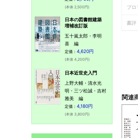
プロ
(本体 2,500円)
日本の図書館建築
書評
増補改訂版
五十嵐太郎・李明
喜 編
4,620円
定価：
(本体 4,200円)
日本近世史入門
上野大輔・清水光
明・三ツ松誠・吉村
関連
雅美 編
4,180円
定価：
(本体 3,800円)