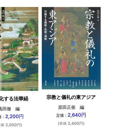
宗教と儀礼の東アジア
神
化する法華経
原田正俊 編
伊藤聡・
浅田徹 編
2,640円
定価：
2,200円
定価：
価：
(本体 2,400円)
(本体 
本体 2,000円)