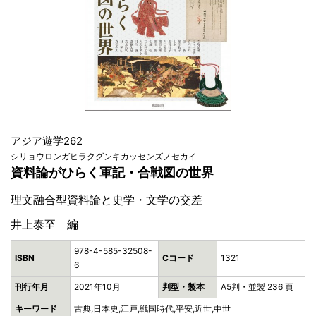
アジア遊学262
シリョウロンガヒラクグンキカッセンズノセカイ
資料論がひらく軍記・合戦図の世界
理文融合型資料論と史学・文学の交差
井上泰至 編
978-4-585-32508-
ISBN
Cコード
1321
6
刊行年月
2021年10月
判型・製本
A5判・並製 236 頁
キーワード
古典,日本史,江戸,戦国時代,平安,近世,中世