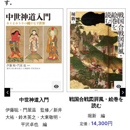
す。
visibility
visibility
戦国合戦図屛風・絵巻を
中世神道入門
読む
伊藤聡・門屋温 監修／新井
堀新 編
大祐・鈴木英之・大東敬明・
14,300円
定価：
平沢卓也 編