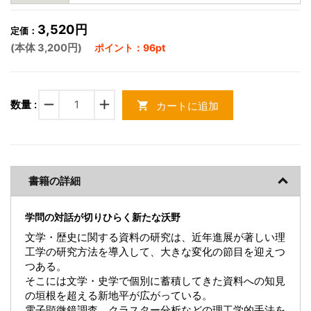
3,520円
定価：
(本体 3,200円)
ポイント：96pt
remove
add
数量 :
カートに追加
shopping_cart
書籍の詳細
学問の対話が切りひらく新たな沃野
文学・歴史に関する資料の研究は、近年進展が著しい理
工学の研究方法を導入して、大きな変化の節目を迎えつ
つある。
そこには文学・史学で個別に蓄積してきた資料への知見
の垣根を超える新地平が広がっている。
電子顕微鏡調査、クラスター分析などの理工学的手法を