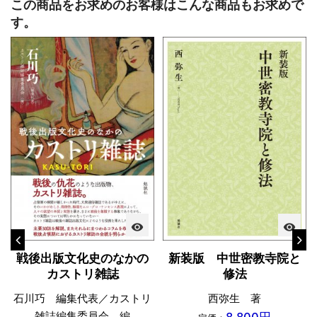
この商品をお求めのお客様はこんな商品もお求めで
す。
visibility
visibility
戦後出版文化史のなかの
新装版 中世密教寺院と
カストリ雑誌
修法
石川巧 編集代表／カストリ
西弥生 著
雑誌編集委員会 編