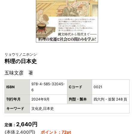
リョウリノニホンシ
料理の日本史
五味文彦 著
978-4-585-32045-
ISBN
Cコード
0021
6
刊行年月
2024年9月
判型・製本
四六判・並製 248 頁
キーワード
文化史,日本史
2,640円
定価：
(本体 2,400円)
ポイント：72pt