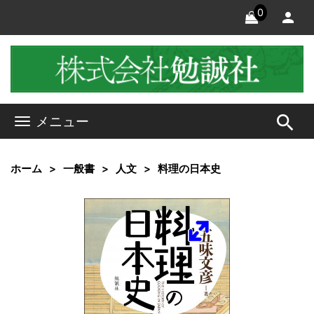
0
search
メニュー
ホーム
一般書
人文
料理の日本史