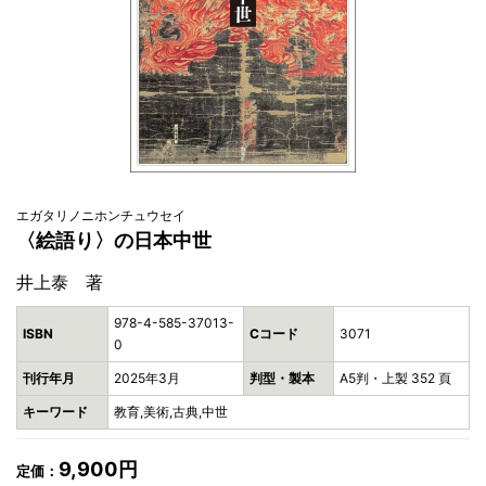
エガタリノニホンチュウセイ
〈絵語り〉の日本中世
井上泰 著
978-4-585-37013-
ISBN
Cコード
3071
0
刊行年月
2025年3月
判型・製本
A5判・上製 352 頁
キーワード
教育,美術,古典,中世
9,900円
定価：