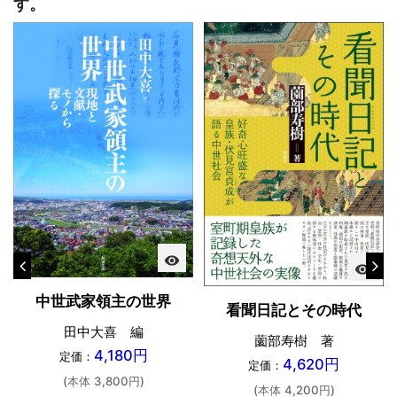
す。
visibility
visibility
中世武家領主の世界
看聞日記とその時代
田中大喜 編
薗部寿樹 著
4,180円
定価：
4,620円
定価：
(本体 3,800円)
(本体 4,200円)