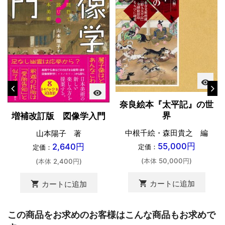
visibility
visibility
奈良絵本『太平記』の世
界
増補改訂版 図像学入門
中根千絵・森田貴之 編
山本陽子 著
55,000円
2,640円
定価：
定価：
(本体 50,000円)
(本体 2,400円)
shopping_cart
カートに追加
shopping_cart
カートに追加
この商品をお求めのお客様はこんな商品もお求めで