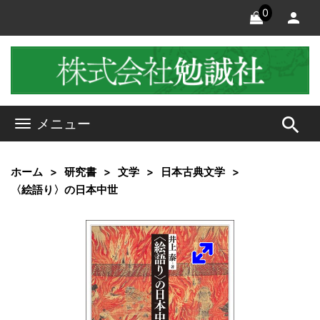
0
search
メニュー
ホーム
研究書
文学
日本古典文学
〈絵語り〉の日本中世