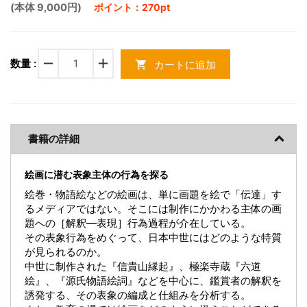
(本体 9,000円)
ポイント：270pt
remove
add
数量 :
カートに追加
shopping_cart
書籍の詳細
絵画に潜む表象主体の行為を探る
絵巻・物語絵などの絵画は、単に画題を絵で「伝達」す
るメディアではない。そこには制作にかかわる主体の画
題への［解釈―表現］行為過程が介在している。
その表象行為をめぐって、日本中世にはどのような特質
が見られるのか。
中世に制作された『信貴山縁起』、極楽寺蔵『六道
絵』、『源氏物語絵詞』などを中心に、鑑賞者の解釈を
誘発する、その表象の編成と仕組みを分析する。