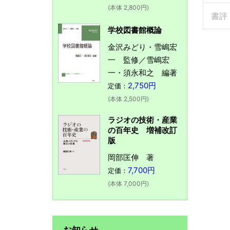
(本体 2,800円)
書評
学校図書館概論
金沢みどり・雪嶋宏
一 監修／雪嶋宏
一・須永和之 編著
2,750円
定価：
(本体 2,500円)
ラジオの技術・産業
の百年史 増補改訂
版
岡部匡伸 著
7,700円
定価：
(本体 7,000円)
お知らせ