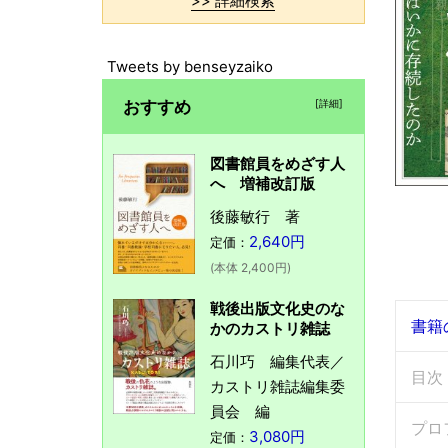
>> 詳細検索
Tweets by benseyzaiko
おすすめ
[詳細]
図書館員をめざす人
へ 増補改訂版
後藤敏行 著
2,640円
定価：
(本体 2,400円)
戦後出版文化史のな
書籍
かのカストリ雑誌
石川巧 編集代表／
目次
カストリ雑誌編集委
員会 編
プロ
3,080円
定価：