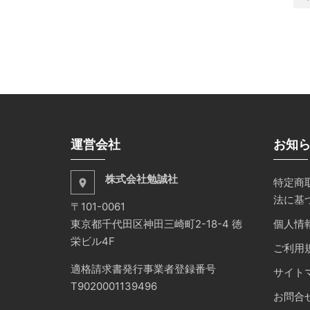
運営会社
お知
株式会社勉誠社
特定商
place
法に基
〒101-0061
東京都千代田区神田三崎町2-18-4 徳
個人情
栄ビル4F
ご利用
適格請求書発行事業者登録番号
サイト
T9020001139496
お問合