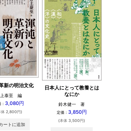
社寺建築
革新の明治文化
日本人にとって教養とは
なにか
上泰至 編
濵島正士 
3,080円
価：
鈴木健一 著
保存技術
3,850円
本体 2,800円)
定価：
定価
(本体 3,500円)
カートに追加
(本体 