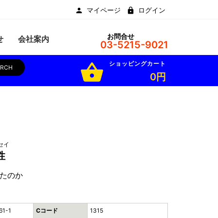
マイページ
ログイン
お問合せ
せ
会社案内
03-5215-9021
ショッピングカート
shopping_basket
ARCH
0円
セイ
性
たのか
61-1
Cコード
1315