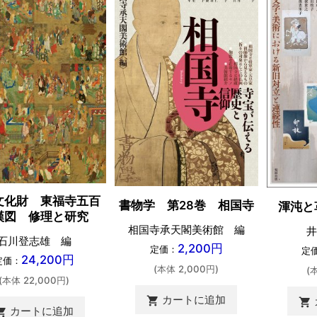
文化財 東福寺五百
書物学 第28巻 相国寺
渾沌と
漢図 修理と研究
相国寺承天閣美術館 編
井
石川登志雄 編
2,200円
定価：
定
24,200円
定価：
(本体 2,000円)
(
(本体 22,000円)
カートに追加
shopping_cart
shopping_cart
カートに追加
ing_cart