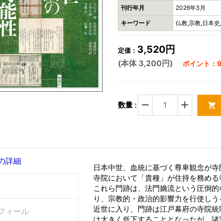
刊行年月
2026年3月
キーワード
仏教,宗教,日本史
3,520円
定価：
(本体 3,200円)
ポイント：9
remove
add
数量 :
shopping_cart
の詳細
日本中世、血統に基づく尊卑観念が寺
寺院において「貴種」が住持を務める
これら門跡は、法門嫡流という圧倒的
り、宗教的・政治的影響力を行使しう
近世に入り、門跡は江戸幕府の寺院統
フィール
は大きく低下することとなったが、諸