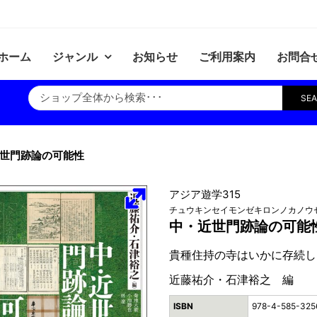
ホーム
ジャンル
お知らせ
ご利用案内
お問合
SE
世門跡論の可能性
アジア遊学315
チュウキンセイモンゼキロンノカノウ
中・近世門跡論の可能
貴種住持の寺はいかに存続し
近藤祐介・石津裕之 編
ISBN
978-4-585-325