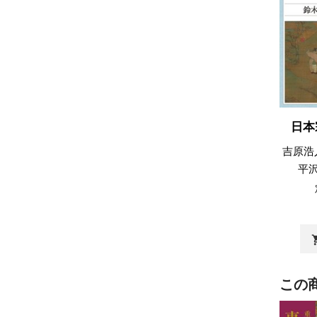
日本
吉原浩
平
shopp
この