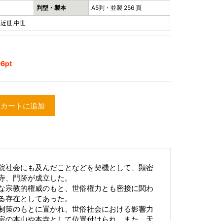
判型・製本
A5判・並製 256 頁
,近世,中世
6pt
カートに追加
院社会にも及んだことなどを契機として、顕密
寺、門跡が成立した。
な宗教的権威のもと、世俗権力とも密接に関わ
る存在としてあった。
制策のもとに置かれ、世俗社会における影響力
宗の本山や本寺として位置付けられ、また、天