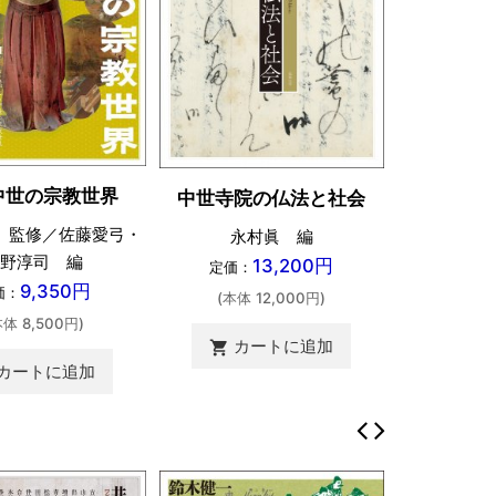
中世の宗教世界
中世寺院の仏法と社会
 監修／佐藤愛弓・
永村眞 編
野淳司 編
13,200円
定価：
9,350円
価：
(本体 12,000円)
本体 8,500円)
カートに追加
shopping_cart
カートに追加