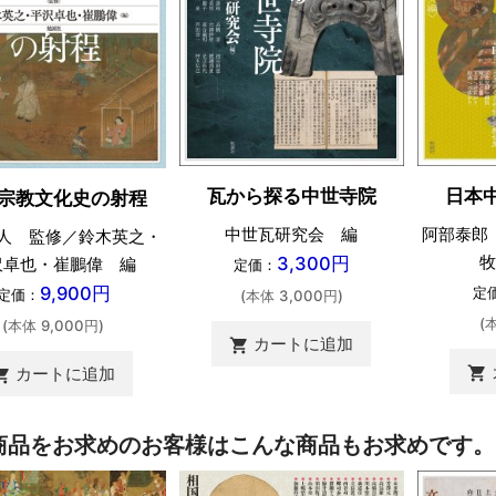
瓦から探る中世寺院
日本
宗教文化史の射程
中世瓦研究会 編
阿部泰郎
人 監修／鈴木英之・
牧
3,300円
沢卓也・崔鵬偉 編
定価：
9,900円
定
定価：
(本体 3,000円)
(
(本体 9,000円)
カートに追加
shopping_cart
shopping_cart
カートに追加
ing_cart
商品をお求めのお客様はこんな商品もお求めです。