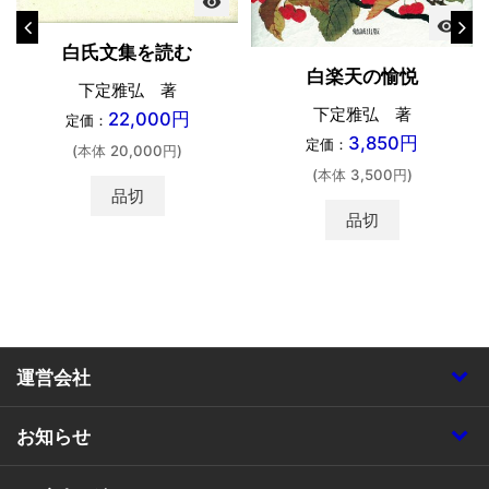
visibility
visibility
白氏文集を読む
白楽天の愉悦
下定雅弘 著
下定雅弘 著
22,000円
定価：
3,850円
定価：
(本体 20,000円)
(本体 3,500円)
品切
品切
運営会社
お知らせ