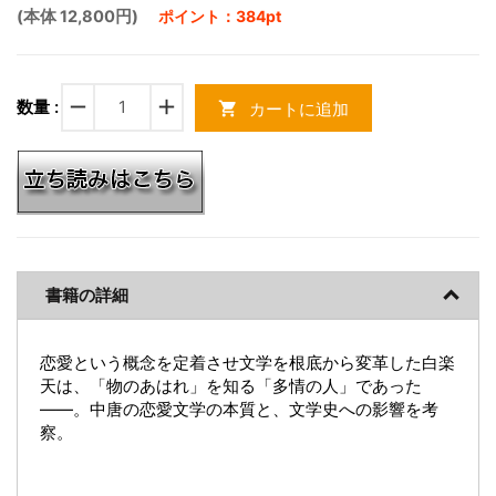
(本体 12,800円)
ポイント：384pt
remove
add
数量 :
カートに追加
shopping_cart
書籍の詳細
恋愛という概念を定着させ文学を根底から変革した白楽
天は、「物のあはれ」を知る「多情の人」であった
――。中唐の恋愛文学の本質と、文学史への影響を考
察。