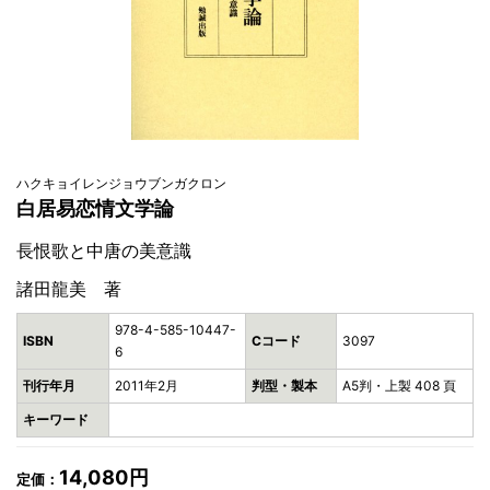
ハクキョイレンジョウブンガクロン
白居易恋情文学論
長恨歌と中唐の美意識
諸田龍美 著
978-4-585-10447-
ISBN
Cコード
3097
6
刊行年月
2011年2月
判型・製本
A5判・上製 408 頁
キーワード
14,080円
定価：