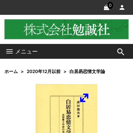
0
search
メニュー
ホーム
2020年12月以前
白居易恋情文学論