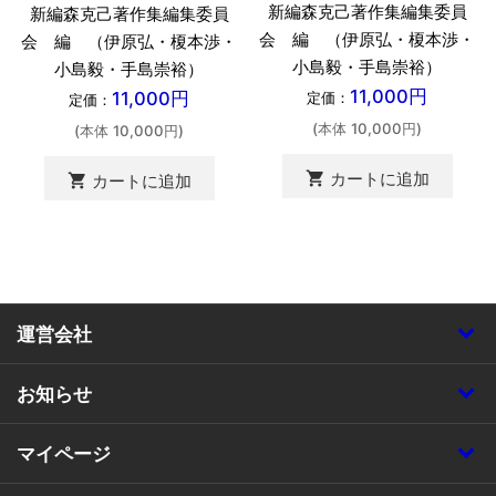
新編森克己著作集編集委員
新編森克己著作集編集委員
会 編 （伊原弘・榎本渉・
会 編 （伊原弘・榎本渉・
小島毅・手島崇裕）
小島毅・手島崇裕）
11,000円
11,000円
定価：
定価：
(本体 10,000円)
(本体 10,000円)
shopping_cart
カートに追加
shopping_cart
カートに追加
運営会社
お知らせ
マイページ