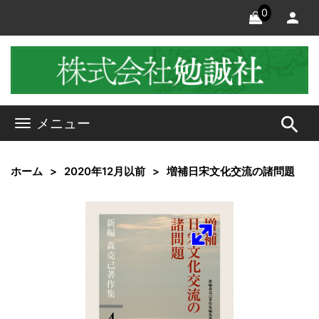
0
search
メニュー
ホーム
2020年12月以前
増補日宋文化交流の諸問題