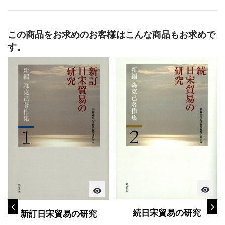
この商品をお求めのお客様はこんな商品もお求めで
す。
visibility
visibility
続日宋貿易の研究
新訂日宋貿易の研究