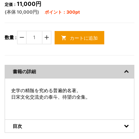
11,000円
定価：
(本体 10,000円)
ポイント：300pt
remove
add
数量 :
カートに追加
shopping_cart
書籍の詳細
史学の精髄を究める普遍的名著。
日宋文化交流史の泰斗、待望の全集。
目次