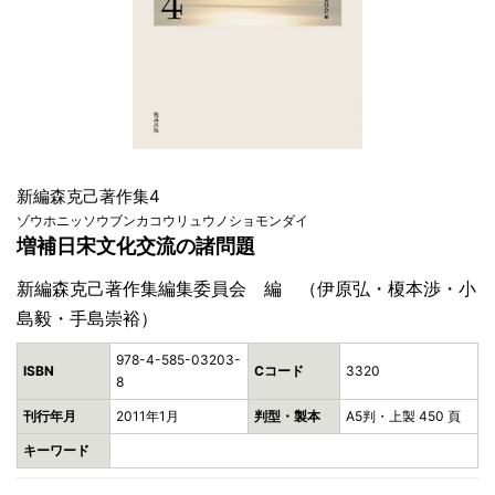
新編森克己著作集4
ゾウホニッソウブンカコウリュウノショモンダイ
増補日宋文化交流の諸問題
新編森克己著作集編集委員会 編 （伊原弘・榎本渉・小
島毅・手島崇裕）
978-4-585-03203-
ISBN
Cコード
3320
8
刊行年月
2011年1月
判型・製本
A5判・上製 450 頁
キーワード