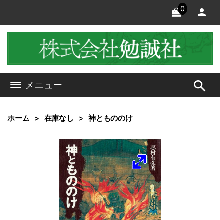
0
search
メニュー
ホーム
在庫なし
神ともののけ