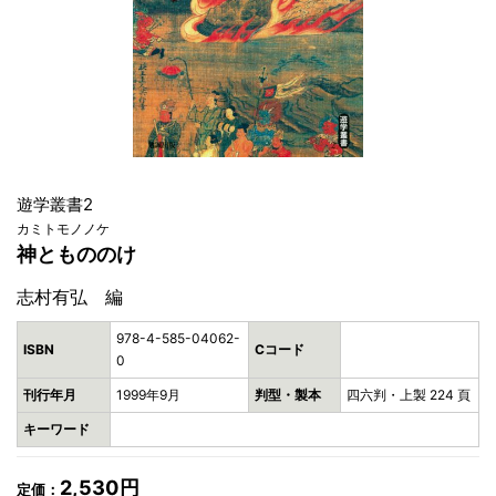
遊学叢書2
カミトモノノケ
神ともののけ
志村有弘 編
978-4-585-04062-
ISBN
Cコード
0
刊行年月
1999年9月
判型・製本
四六判・上製 224 頁
キーワード
2,530円
定価：