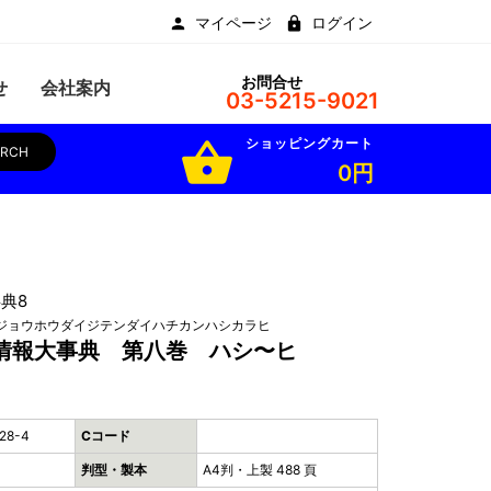
マイページ
ログイン
お問合せ
せ
会社案内
03-5215-9021
ショッピングカート
shopping_basket
ARCH
0円
典8
ジョウホウダイジテンダイハチカンハシカラヒ
情報大事典 第八巻 ハシ〜ヒ
28-4
Cコード
判型・製本
A4判・上製 488 頁