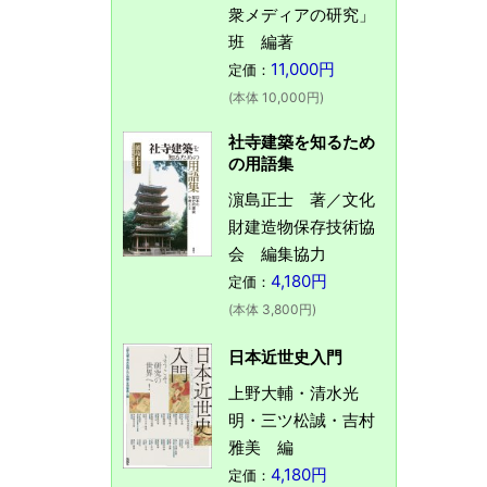
衆メディアの研究」
班 編著
11,000円
定価：
(本体 10,000円)
社寺建築を知るため
の用語集
濵島正士 著／文化
財建造物保存技術協
会 編集協力
4,180円
定価：
(本体 3,800円)
日本近世史入門
上野大輔・清水光
明・三ツ松誠・吉村
雅美 編
4,180円
定価：