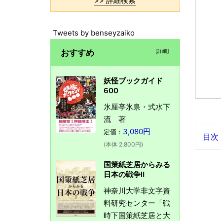
>> 詳細検索
Tweets by benseyzaiko
おすすめ
[詳細]
妖怪ブックガイド
600
氷厘亭氷泉・式水下
流 著
3,080円
定価：
目次
(本体 2,800円)
国策紙芝居からみる
日本の戦争Ⅱ
神奈川大学非文字資
料研究センター「戦
時下国策紙芝居と大