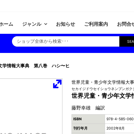
ホーム
ジャンル
お知らせ
ご利用案内
お問合
SE
文学情報大事典 第八巻 ハシ〜ヒ
世界児童・青少年文学情報大事
セカイジドウセイショウネンブンガク
世界児童・青少年文学
藤野幸雄 編訳
ISBN
978-4-585-060
刊行年月
2002年8月