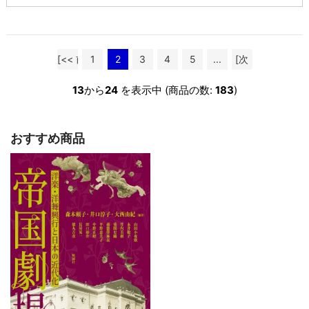
[<< 前
1
2
3
4
5
...
[次
へ]
へ >>]
13
から
24
を表示中 (商品の数:
183
)
おすすめ商品