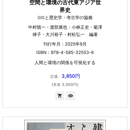
空間と環境の古代東アジア世
界史
GISと歴史学・考古学の協奏
中村慎一・渡部展也・小林正史・菊澤
律子・大川裕子・村松弘一 編著
刊行年月：2025年9月
ISBN：978-4-585-32553-6
人間と環境の関係を可視化する
3,850円
定価：
(本体 3,500円)

visibility