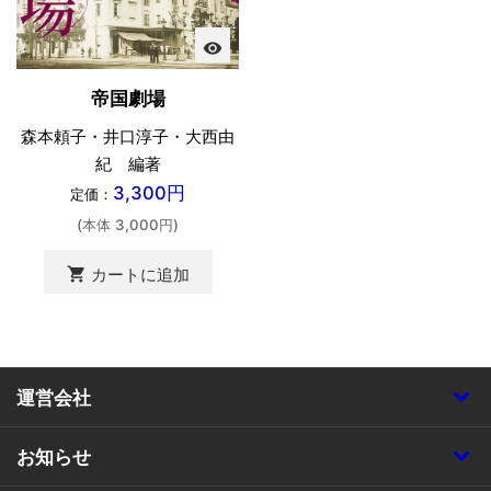
visibility
帝国劇場
森本頼子・井口淳子・大西由
紀 編著
3,300円
定価：
(本体 3,000円)
shopping_cart
カートに追加
運営会社
お知らせ