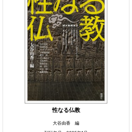
性なる仏教
大谷由香 編