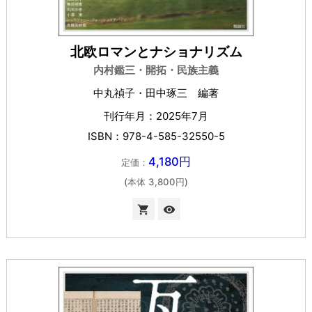
北欧ロマンとナショナリズム
内村鑑三・開拓・民族主義
中丸禎子・田中琢三 編著
刊行年月：2025年7月
ISBN：978-4-585-32550-5
4,180円
定価：
(本体 3,800円)

visibility