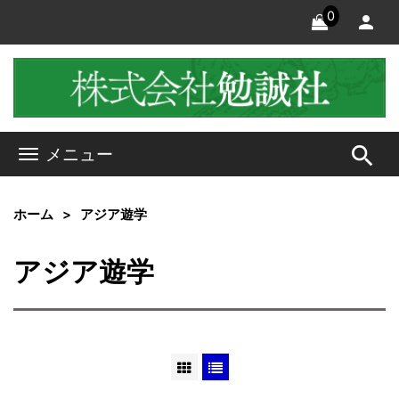
0
search
メニュー
ホーム
アジア遊学
アジア遊学