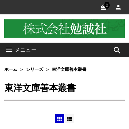
0
search
メニュー
ホーム
シリーズ
東洋文庫善本叢書
東洋文庫善本叢書