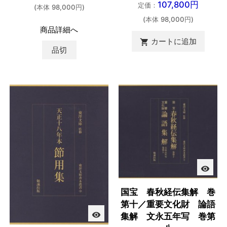
107,800円
定価：
(本体 98,000円)
(本体 98,000円)
商品詳細へ
カートに追加

品切
visibility
国宝 春秋経伝集解 巻
第十／重要文化財 論語
visibility
集解 文永五年写 巻第