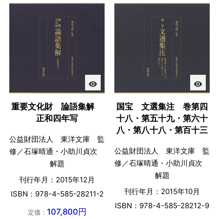
visibility
visibility
重要文化財 論語集解
国宝 文選集注 巻第四
正和四年写
十八・第五十九・第六十
八・第八十八・第百十三
公益財団法人 東洋文庫 監
公益財団法人 東洋文庫 監
修／石塚晴通・小助川貞次
修／石塚晴通・小助川貞次
解題
解題
刊行年月：2015年12月
刊行年月：2015年10月
ISBN：978-4-585-28211-2
ISBN：978-4-585-28212-9
107,800円
定価：