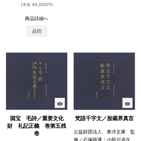
(本体 40,000円)
商品詳細へ
品切
visibility
visibility
国宝 毛詩／重要文化
梵語千字文／胎蔵界真言
財 礼記正義 巻第五残
公益財団法人 東洋文庫 監
巻
修／石塚晴通・小助川貞次