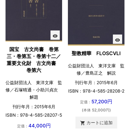
visibility
visibility
国宝 古文尚書 巻第
聖教精華 FLOSCVLI
三・巻第五・巻第十二／
重要文化財 古文尚書
公益財団法人 東洋文庫 監
巻第六
修／豊島正之 解説
公益財団法人 東洋文庫 監
刊行年月：2015年6月
修／石塚晴通・小助川貞次
ISBN：978-4-585-28208-2
解題
57,200円
定価：
刊行年月：2015年6月
(本体 52,000円)
ISBN：978-4-585-28207-5
カートに追加

44,000円
定価：