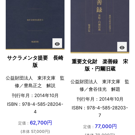
visibility
visibility
サクラメンタ提要 長崎
重要文化財 楽善録 宋
版
版・円爾旧蔵
公益財団法人 東洋文庫 監
公益財団法人 東洋文庫 監
修／豊島正之 解説
修／會谷佳光 解題
刊行年月：2014年10月
刊行年月：2014年10月
ISBN：978-4-585-28204-
ISBN：978-4-585-28203-
4
7
62,700円
定価：
77,000円
定価：
(本体 57,000円)
(本体 70,000円)