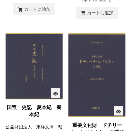
カートに追加

カートに追加

visibility
国宝 史記 夏本紀 秦
visibility
本紀
重要文化財 ドチリー
公益財団法人 東洋文庫 監