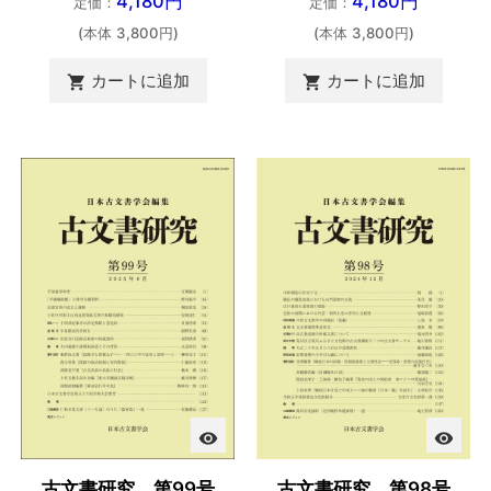
4,180円
4,180円
定価：
定価：
(本体 3,800円)
(本体 3,800円)
カートに追加
カートに追加


visibility
visibility
古文書研究 第99号
古文書研究 第98号