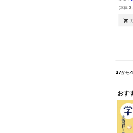
(本体 3

37
から
4
おす