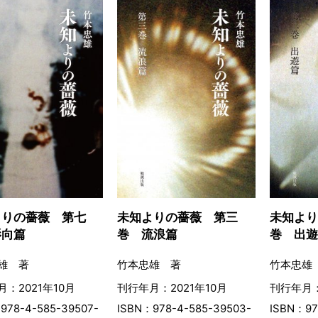
よりの薔薇 第七
未知よ
未知よりの薔薇 第三
影向篇
巻 出
巻 流浪篇
雄 著
竹本忠雄
竹本忠雄 著
：2021年10月
刊行年月：
刊行年月：2021年10月
978-4-585-39507-
ISBN：97
ISBN：978-4-585-39503-