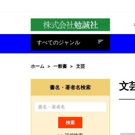
baseline_sort
すべてのジャンル
ホーム
一般書
文芸
文
書名・著者名検索