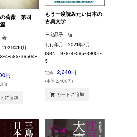
もう一度読みたい日本の
りの薔薇 第四
古典文学
波篇
三宅晶子 編
 著
刊行年月：2021年7月
2021年10月
ISBN：978-4-585-39001-
8-4-585-39504-
5
2,640円
定価：
200円
(本体 2,400円)
0円)
カートに追加

ートに追加