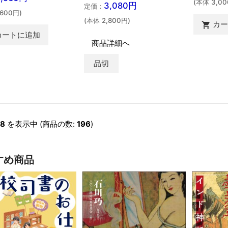
(本体 3,00
3,080円
定価：
,600円)
(本体 2,800円)
カ

カートに追加
商品詳細へ
品切
8
を表示中 (商品の数:
196
)
すめ商品