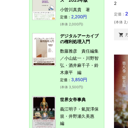
ス 2025年版
2
小曽川真貴 著
定価：
2,200円
定価：
(本体 2
(本体 2,000円)

デジタルアーカイブ
の権利処理入門
数藤雅彦 責任編集
／小山紘一・川野智
弘・酒井麻千子・鈴
木康平 編
3,850円
定価：
(本体 3,500円)
世界女帝事典
義江明子・氣賀澤保
規・井野瀬久美惠
編