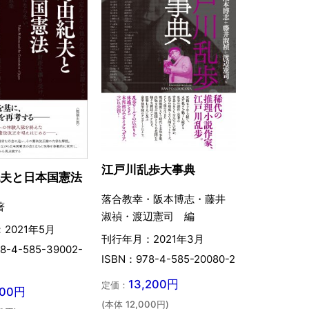
江戸川乱歩大事典
紀夫と日本国憲法
落合教幸・阪本博志・藤井
著
淑禎・渡辺憲司 編
2021年5月
刊行年月：2021年3月
8-4-585-39002-
ISBN：978-4-585-20080-2
13,200円
定価：
300円
(本体 12,000円)