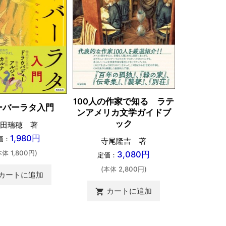
100人の作家で知る ラテ
妖怪ブッ
ーバーラタ入門
ンアメリカ文学ガイドブ
氷厘亭氷泉
ック
田瑞穂 著
定価：
1,980円
価：
寺尾隆吉 著
(本体 
本体 1,800円)
3,080円
定価：
(本体 2,800円)
カ
shopping_cart
カートに追加
カートに追加
shopping_cart