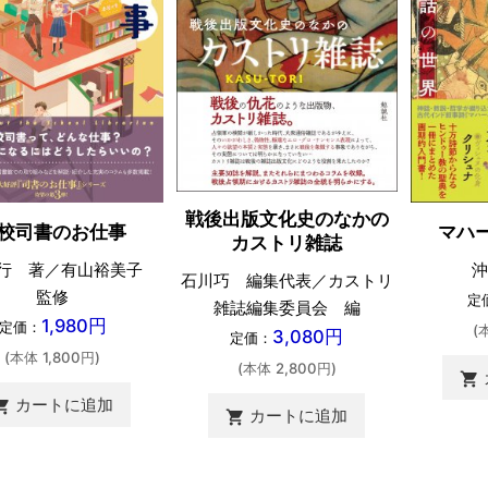
戦後出版文化史のなかの
校司書のお仕事
マハ
カストリ雑誌
行 著／有山裕美子
沖
石川巧 編集代表／カストリ
監修
定
雑誌編集委員会 編
1,980円
定価：
(
3,080円
定価：
(本体 1,800円)
(本体 2,800円)
shopping_cart
カートに追加
ing_cart
カートに追加
shopping_cart