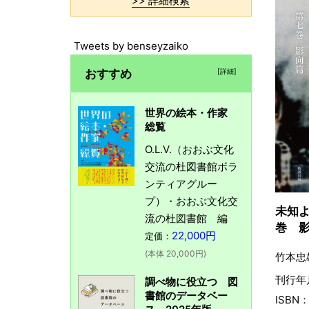
>> 詳細検索
Tweets by benseyzaiko
おすすめ
[詳細]
世界の絵本・作家
総覧
O.L.V.（おおぶ文化
交流の杜図書館ボラ
ンティアグルー
プ）・おおぶ文化交
未知
流の杜図書館 編
巻 
22,000円
定価：
(本体 20,000円)
竹本忠
刊行年月
調べ物に役立つ 図
書館のデータベー
ISBN：