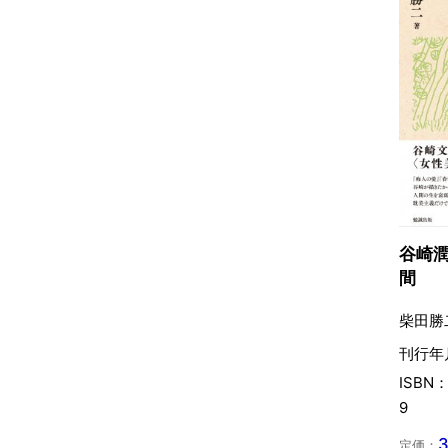
谷崎
間
柴田勝
刊行年月
ISBN：
9
定価：