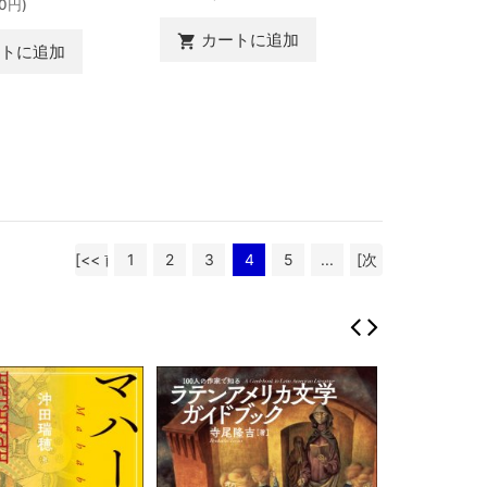
0円)
カートに追加

ートに追加
[<< 前
1
2
3
4
5
...
[次
へ]
へ >>]