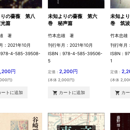
未知よ
よりの薔薇 第八
未知よりの薔薇 第六
巻 筑
寂光篇
巻 秘声篇
竹本忠雄
雄 著
竹本忠雄 著
刊行年月：
：2021年10月
刊行年月：2021年10月
ISBN：97
978-4-585-39508-
ISBN：978-4-585-39506-
1
5
2,
2,200円
2,200円
定価：
定価：
(本体 2,00
,000円)
(本体 2,000円)
カ
カートに追加
カートに追加

