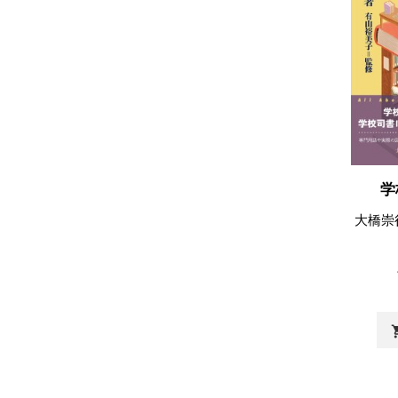
学
大橋崇
shopp