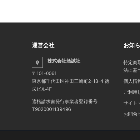
運営会社
お知
株式会社勉誠社
特定商
place
法に基
〒101-0061
東京都千代田区神田三崎町2-18-4 徳
個人情
栄ビル4F
ご利用
適格請求書発行事業者登録番号
サイト
T9020001139496
お問合