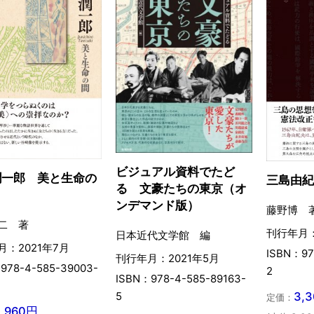
ビジュアル資料でたど
潤一郎 美と生命の
三島由
る 文豪たちの東京（オ
ンデマンド版）
藤野博 
二 著
刊行年月：
日本近代文学館 編
：2021年7月
ISBN：97
刊行年月：2021年5月
978-4-585-39003-
2
ISBN：978-4-585-89163-
3,
5
定価：
3,960円