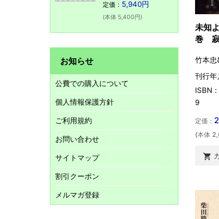
5,940円
定価：
(本体 5,400円)
未知
巻 
竹本忠
お知らせ
刊行年月
公費での購入について
ISBN：
個人情報保護方針
9
ご利用規約
定価：
(本体 2
お問い合わせ

サイトマップ
割引クーポン
メルマガ登録