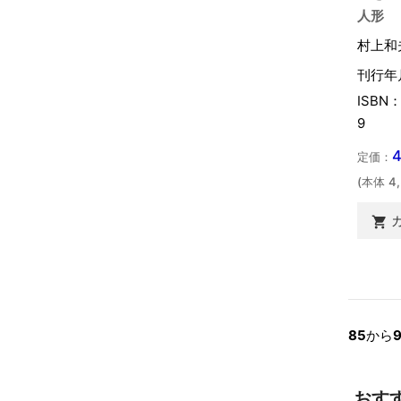
人形
村上和
刊行年
ISBN：
9
定価：
(本体 4

85
から
おす