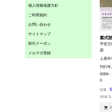
個人情報保護方針
ご利用規約
お問い合わせ
サイトマップ
紫式
割引クーポン
平安王
涯
メルマガ登録
上原作
刊行年月
ISBN：
0
定価：
(本体 5
