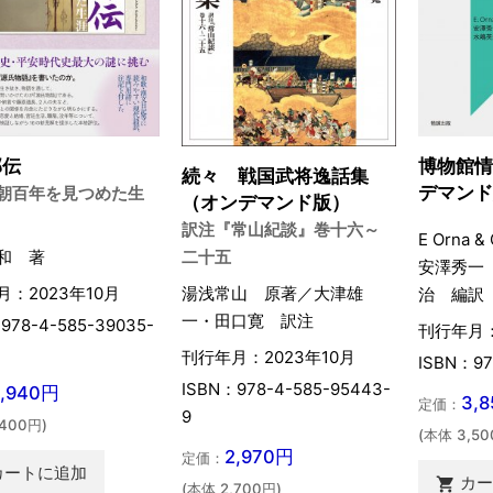
部伝
博物館
続々 戦国武将逸話集
デマン
朝百年を見つめた生
（オンデマンド版）
訳注『常山紀談』巻十六～
E Orna &
和 著
二十五
安澤秀一
：2023年10月
湯浅常山 原著／大津雄
治 編訳
一・田口寛 訳注
978-4-585-39035-
刊行年月：
刊行年月：2023年10月
ISBN：97
ISBN：978-4-585-95443-
5,940円
3,
定価：
9
,400円)
(本体 3,50
2,970円
定価：
カートに追加
カ

(本体 2,700円)