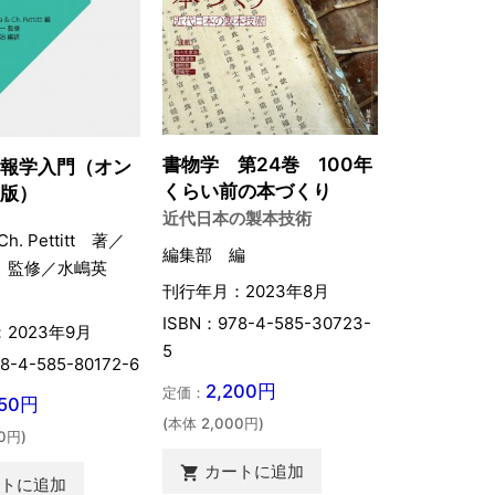
書物学 第24巻 100年
情報学入門（オン
くらい前の本づくり
ド版）
近代日本の製本技術
 Ch. Pettitt 著／
編集部 編
 監修／水嶋英
刊行年月：2023年8月
ISBN：978-4-585-30723-
2023年9月
5
8-4-585-80172-6
2,200円
定価：
850円
(本体 2,000円)
0円)
カートに追加

ートに追加