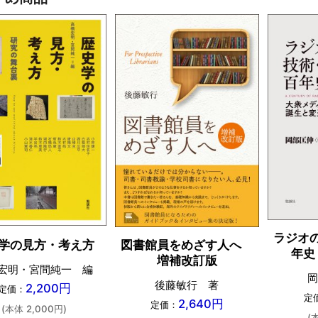
ラジオ
学の見方・考え方
図書館員をめざす人へ
年史
増補改訂版
宏明・宮間純一 編
岡
後藤敏行 著
2,200円
定価：
定
2,640円
定価：
(本体 2,000円)
(