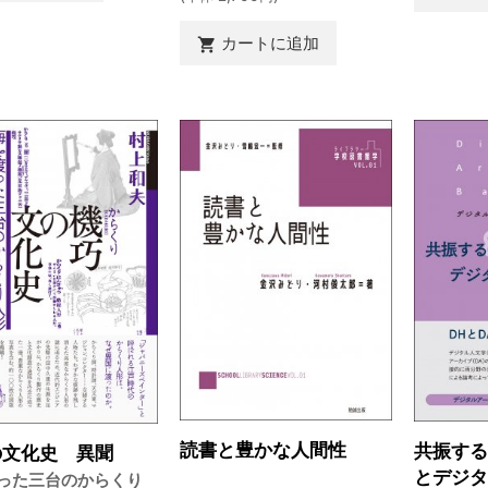
カートに追加

読書と豊かな人間性
共振す
の文化史 異聞
とデジ
った三台のからくり