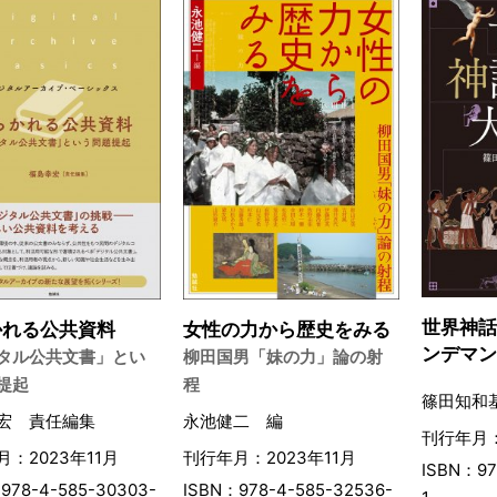
世界神
かれる公共資料
女性の力から歴史をみる
ンデマ
タル公共文書」とい
柳田国男「妹の力」論の射
提起
程
篠田知和
宏 責任編集
永池健二 編
刊行年月：
：2023年11月
刊行年月：2023年11月
ISBN：97
978-4-585-30303-
ISBN：978-4-585-32536-