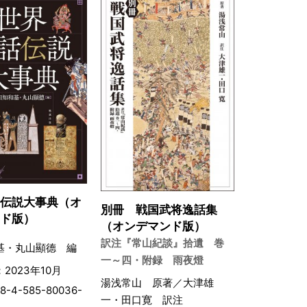
話伝説大事典（オ
別冊 戦国武将逸話集
ンド版）
（オンデマンド版）
訳注『常山紀談』拾遺 巻
基・丸山顯德 編
一～四・附録 雨夜燈
2023年10月
湯浅常山 原著／大津雄
8-4-585-80036-
一・田口寛 訳注