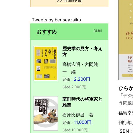
>> 詳細検索
Tweets by benseyzaiko
おすすめ
[詳細]
歴史学の見方・考え
方
高橋宏明・宮間純
一 編
2,200円
定価：
(本体 2,000円)
ひら
「デジ
室町時代の将軍家と
う問題
雅楽
福島幸
石原比伊呂 著
11,000円
刊行年月
定価：
(本体 10,000円)
ISBN：