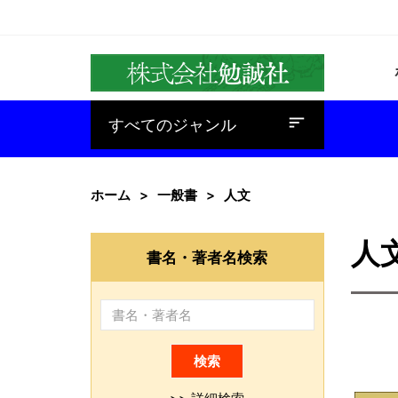
baseline_sort
すべてのジャンル
ホーム
一般書
人文
人
書名・著者名検索