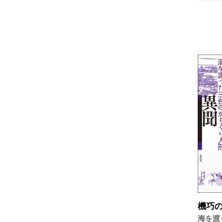
機巧
海を渡