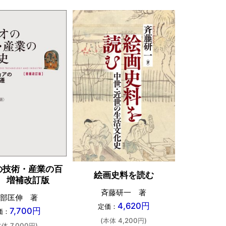
やさしい
の技術・産業の百
絵画史料を読む
 増補改訂版
泉谷陽子・
斉藤研一 著
部匡伸 著
4,620円
定価：
7,700円
価：
定価：
(本体 4,200円)
本体 7,000円)