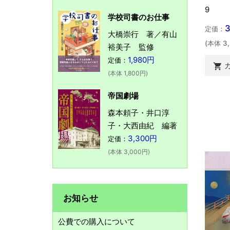
9
学校司書のお仕事
定価：
大橋崇行 著／有山
(本体 3
裕美子 監修
1,980円
定価：

(本体 1,800円)
帝国劇場
森本頼子・井口淳
子・大西由紀 編著
3,300円
定価：
(本体 3,000円)
お知らせ
公費での購入について