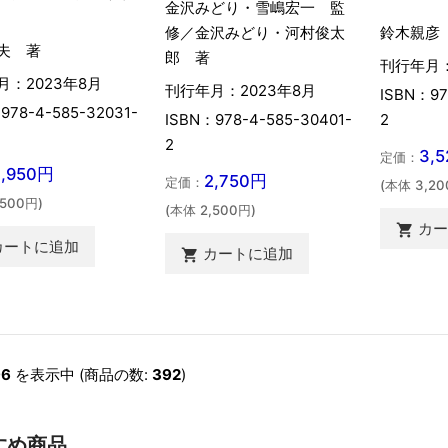
金沢みどり・雪嶋宏一 監
鈴木親彦
修／金沢みどり・河村俊太
夫 著
郎 著
刊行年月：
月：2023年8月
刊行年月：2023年8月
ISBN：97
978-4-585-32031-
2
ISBN：978-4-585-30401-
2
3,
定価：
4,950円
2,750円
定価：
(本体 3,20
,500円)
(本体 2,500円)
カ

カートに追加
カートに追加

96
を表示中 (商品の数:
392
)
すめ商品