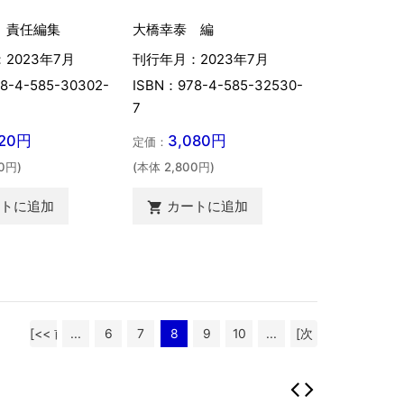
 責任編集
大橋幸泰 編
2023年7月
刊行年月：2023年7月
8-4-585-30302-
ISBN：978-4-585-32530-
7
520円
3,080円
定価：
0円)
(本体 2,800円)
ートに追加
カートに追加

[<< 前
...
6
7
8
9
10
...
[次
へ]
へ >>]