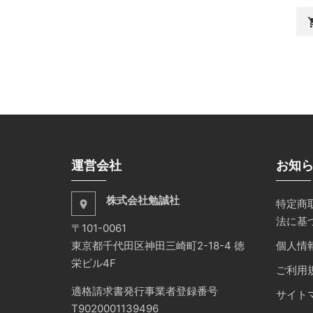
shopp
運営会社
お知
株式会社勉誠社
特定商
place
法に基
〒101-0061
東京都千代田区神田三崎町2-18-4 徳
個人情
栄ビル4F
ご利用
適格請求書発行事業者登録番号
サイト
T9020001139496