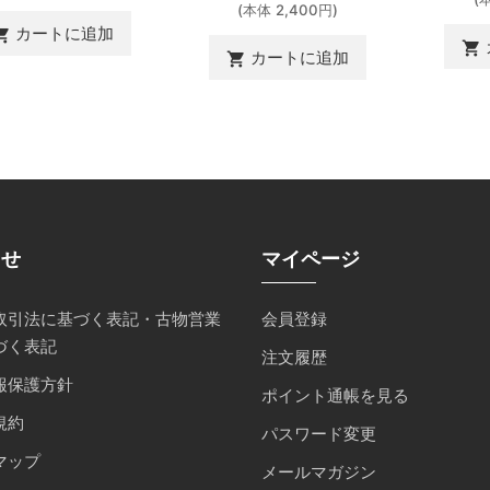
(本体 2,400円)
カートに追加
ing_cart
shopping_cart
カートに追加
shopping_cart
らせ
マイページ
取引法に基づく表記・古物営業
会員登録
づく表記
注文履歴
報保護方針
ポイント通帳を見る
規約
パスワード変更
マップ
メールマガジン