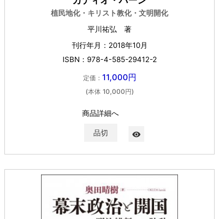
カディオ・ハーン
植民地化・キリスト教化・文明開化
平川祐弘 著
刊行年月：2018年10月
ISBN：978-4-585-29412-2
11,000円
定価：
(本体 10,000円)
商品詳細へ
品切
visibility