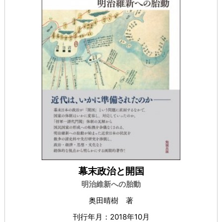
幕末政治と開国
明治維新への胎動
奥田晴樹 著
刊行年月：2018年10月