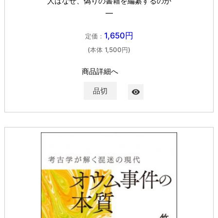
人はなぜ、偽りの書籍を編纂するのか
―
1,650円
定価：
(本体 1,500円)
商品詳細へ
品切
visibility