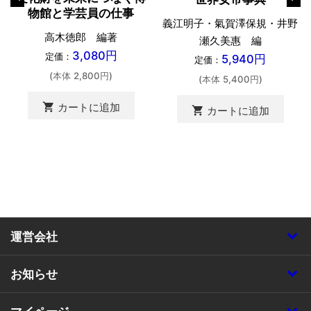
物館と学芸員の仕事
義江明子・氣賀澤保規・井野
高木徳郎 編著
瀬久美惠 編
3,080円
定価：
5,940円
定価：
(本体 2,800円)
(本体 5,400円)
shopping_cart
カートに追加
shopping_cart
カートに追加
運営会社
お知らせ