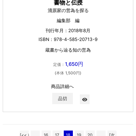
書物と伝授
清原家の営為を探る
編集部 編
刊行年月：2018年8月
ISBN：978-4-585-20713-9
蔵書から辿る知の営為
1,650円
定価：
(本体 1,500円)
商品詳細へ
品切
visibility
[<< 前
...
16
17
18
19
20
...
[次