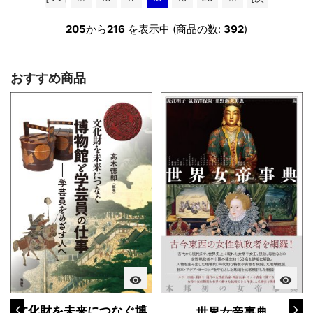
へ]
へ >>]
205
から
216
を表示中 (商品の数:
392
)
おすすめ商品
visibility
visibility
文化財を未来につなぐ博
世界女帝事典