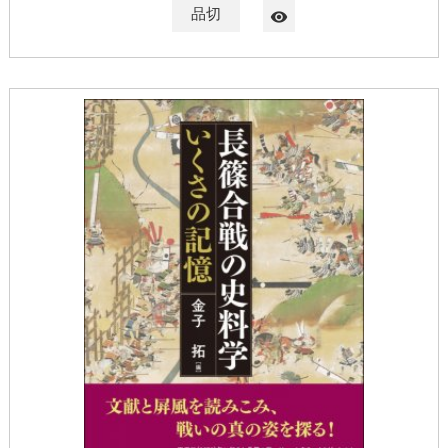
品切
visibility