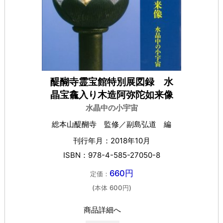
醍醐寺霊宝館特別展図録 水
晶宝龕入り木造阿弥陀如来像
水晶中の小宇宙
総本山醍醐寺 監修／副島弘道 編
刊行年月：2018年10月
ISBN：978-4-585-27050-8
660円
定価：
(本体 600円)
商品詳細へ