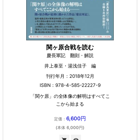
関ヶ原合戦を読む
慶長軍記 翻刻・解説
井上泰至・湯浅佳子 編
刊行年月：2018年12月
ISBN：978-4-585-22227-9
「関ケ原」の全体像の解明はすべてこ
こから始まる
6,600円
定価：
(本体 6,000円)

visibility