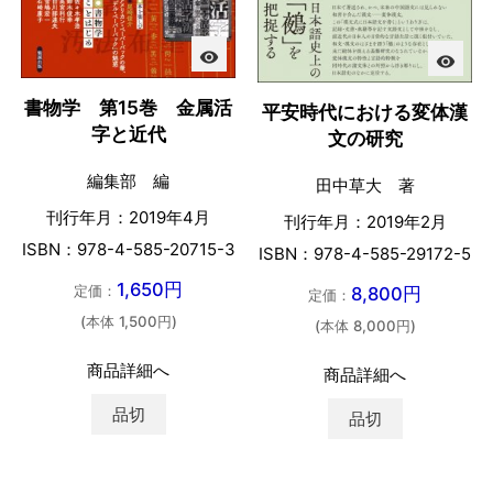
visibility
visibility
書物学 第15巻 金属活
平安時代における変体漢
字と近代
文の研究
編集部 編
田中草大 著
刊行年月：2019年4月
刊行年月：2019年2月
ISBN：978-4-585-20715-3
ISBN：978-4-585-29172-5
1,650円
定価：
8,800円
定価：
(本体 1,500円)
(本体 8,000円)
商品詳細へ
商品詳細へ
品切
品切