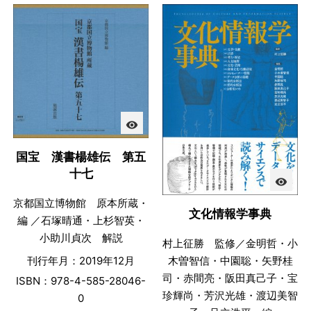
visibility
国宝 漢書楊雄伝 第五
十七
visibility
京都国立博物館 原本所蔵・
文化情報学事典
編 ／石塚晴通・上杉智英・
小助川貞次 解説
村上征勝 監修／金明哲・小
刊行年月：2019年12月
木曽智信・中園聡・矢野桂
司・赤間亮・阪田真己子・宝
ISBN：978-4-585-28046-
珍輝尚・芳沢光雄・渡辺美智
0