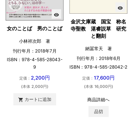
visibility
visibility
金沢文庫蔵 国宝 称名
女のことば 男のことば
寺聖教 湛睿説草 研究
と翻刻
小林祥次郎 著
納冨常天 著
刊行年月：2018年7月
刊行年月：2018年6月
ISBN：978-4-585-28043-
9
ISBN：978-4-585-28042-2
2,200円
17,600円
定価：
定価：
(本体 2,000円)
(本体 16,000円)
カートに追加
商品詳細へ

品切