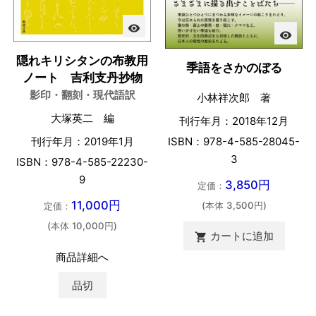
visibility
visibility
隠れキリシタンの布教用
季語をさかのぼる
ノート 吉利支丹抄物
影印・翻刻・現代語訳
小林祥次郎 著
大塚英二 編
刊行年月：2018年12月
ISBN：978-4-585-28045-
刊行年月：2019年1月
3
ISBN：978-4-585-22230-
9
3,850円
定価：
11,000円
(本体 3,500円)
定価：
(本体 10,000円)
カートに追加

商品詳細へ
品切