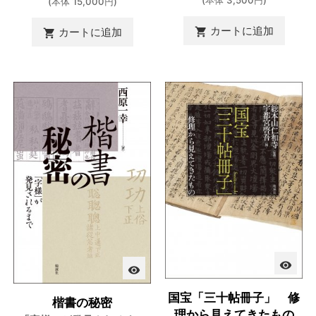
(本体 15,000円)
カートに追加

カートに追加

visibility
visibility
国宝「三十帖冊子」 修
楷書の秘密
理から見えてきたもの