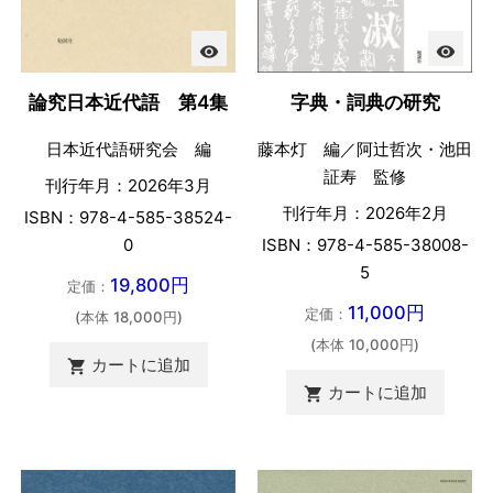
visibility
visibility
論究日本近代語 第4集
字典・詞典の研究
日本近代語研究会 編
藤本灯 編／阿辻哲次・池田
証寿 監修
刊行年月：2026年3月
刊行年月：2026年2月
ISBN：978-4-585-38524-
0
ISBN：978-4-585-38008-
5
19,800円
定価：
11,000円
定価：
(本体 18,000円)
(本体 10,000円)
カートに追加

カートに追加
