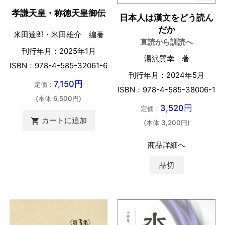
孝謙天皇・称徳天皇御伝
日本人は漢文をどう読ん
だか
米田達郎・米田雄介 編著
直読から訓読へ
刊行年月：2025年1月
湯沢質幸 著
ISBN：978-4-585-32061-6
刊行年月：2024年5月
7,150円
定価：
ISBN：978-4-585-38006-1
(本体 6,500円)
3,520円
定価：
カートに追加

(本体 3,200円)
商品詳細へ
品切