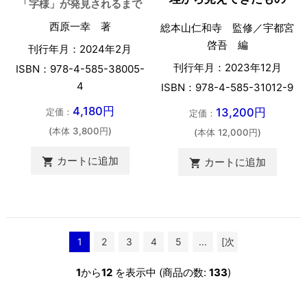
「字様」が発見されるまで
西原一幸 著
総本山仁和寺 監修／宇都宮
啓吾 編
刊行年月：2024年2月
刊行年月：2023年12月
ISBN：978-4-585-38005-
4
ISBN：978-4-585-31012-9
4,180円
13,200円
定価：
定価：
(本体 3,800円)
(本体 12,000円)
カートに追加
カートに追加


1
2
3
4
5
...
[次
へ >>]
1
から
12
を表示中 (商品の数:
133
)