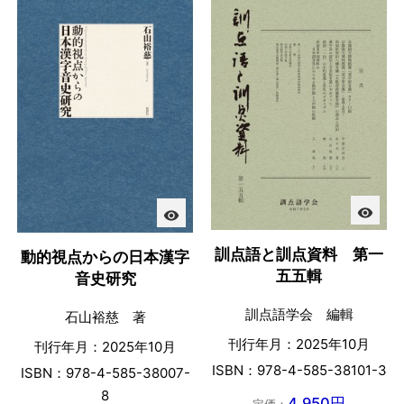
visibility
visibility
訓点語と訓点資料 第一
動的視点からの日本漢字
五五輯
音史研究
訓点語学会 編輯
石山裕慈 著
刊行年月：2025年10月
刊行年月：2025年10月
ISBN：978-4-585-38101-3
ISBN：978-4-585-38007-
8
4,950円
定価：