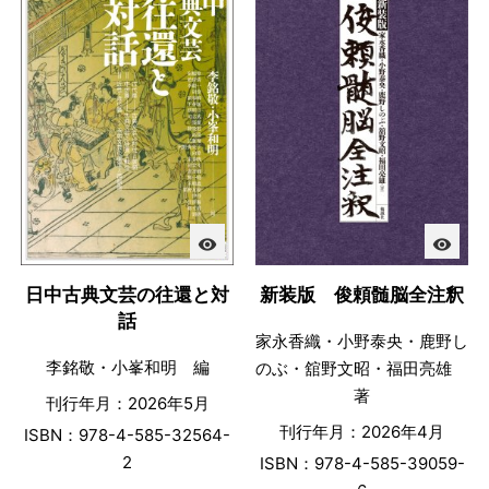
visibility
visibility
日中古典文芸の往還と対
新装版 俊頼髄脳全注釈
話
家永香織・小野泰央・鹿野し
李銘敬・小峯和明 編
のぶ・舘野文昭・福田亮雄
著
刊行年月：2026年5月
刊行年月：2026年4月
ISBN：978-4-585-32564-
2
ISBN：978-4-585-39059-