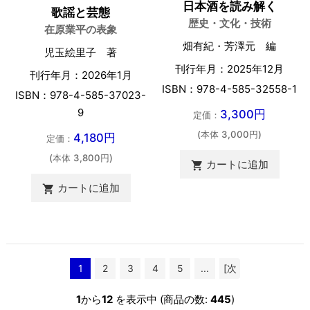
日本酒を読み解く
歌謡と芸態
歴史・文化・技術
在原業平の表象
畑有紀・芳澤元 編
児玉絵里子 著
刊行年月：2025年12月
刊行年月：2026年1月
ISBN：978-4-585-32558-1
ISBN：978-4-585-37023-
9
3,300円
定価：
(本体 3,000円)
4,180円
定価：
(本体 3,800円)
カートに追加

カートに追加

1
2
3
4
5
...
[次
へ >>]
1
から
12
を表示中 (商品の数:
445
)