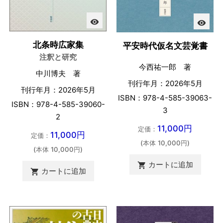
visibility
visibility
北条時広家集
平安時代仮名文芸覚書
注釈と研究
今西祐一郎 著
中川博夫 著
刊行年月：2026年5月
刊行年月：2026年5月
ISBN：978-4-585-39063-
ISBN：978-4-585-39060-
3
2
11,000円
定価：
11,000円
定価：
(本体 10,000円)
(本体 10,000円)
カートに追加

カートに追加
