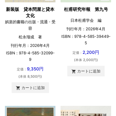
新装版 貸本問屋と貸本
杜甫研究年報 第九号
文化
日本杜甫学会 編
娯楽的書籍の出版・流通・受
容
刊行年月：2026年4月
ISBN：978-4-585-39449-
松永瑠成 著
5
刊行年月：2026年4月
2,200円
ISBN：978-4-585-32099-
定価：
9
(本体 2,000円)
9,350円
定価：
カートに追加

(本体 8,500円)
カートに追加
