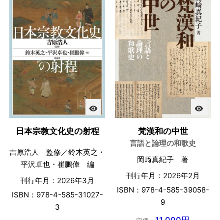
visibility
visibility
日本宗教文化史の射程
梵漢和の中世
言語と論理の和歌史
吉原浩人 監修／鈴木英之・
岡﨑真紀子 著
平沢卓也・崔鵬偉 編
刊行年月：2026年2月
刊行年月：2026年3月
ISBN：978-4-585-39058-
ISBN：978-4-585-31027-
9
3