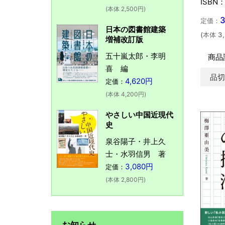
ISBN：
(本体 2,500円)
定価：
日本の図書館建築
(本体 3
増補改訂版
五十嵐太郎・李明
商品
喜 編
品
4,620円
定価：
(本体 4,200円)
やさしい中国近現代
史
泉谷陽子・井上久
士・水羽信男 著
3,080円
定価：
(本体 2,800円)
お知らせ