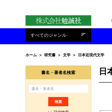
baseline_sort
すべてのジャンル
ホーム
研究書
文学
日本近現代文学
日
書名・著者名検索