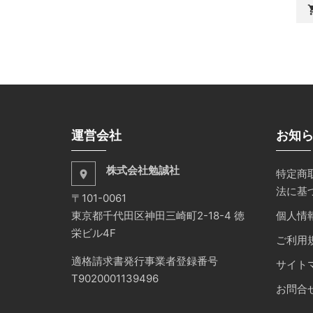
shopp
運営会社
お知
株式会社勉誠社
特定商
place
法に基
〒101-0061
東京都千代田区神田三崎町2-18-4 徳
個人情
栄ビル4F
ご利用
適格請求書発行事業者登録番号
サイト
T9020001139496
お問合