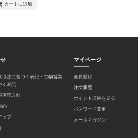
カートに追加
ing_cart
らせ
マイページ
取引法に基づく表記・古物営業
会員登録
づく表記
注文履歴
報保護方針
ポイント通帳を見る
規約
パスワード変更
マップ
メールマガジン
せ