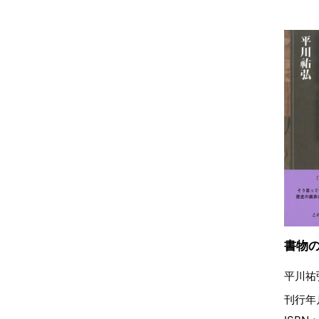
書物
平川祐
刊行年月