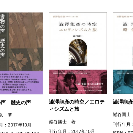
澁澤龍彥の時空／エロテ
澁澤龍
の声 歴史の声
ィシズムと旅
巖谷國士
弘 著
巖谷國士 著
刊行年月：
：2017年10月
刊行年月：2017年10月
ISBN：97