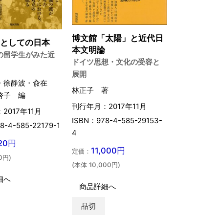
博文館「太陽」と近代日
〉としての日本
本文明論
の留学生がみた近
ドイツ思想・文化の受容と
展開
・徐静波・兪在
林正子 著
啓子 編
刊行年月：2017年11月
2017年11月
ISBN：978-4-585-29153-
8-4-585-22179-1
4
820円
11,000円
定価：
0円)
(本体 10,000円)
細へ
商品詳細へ
品切