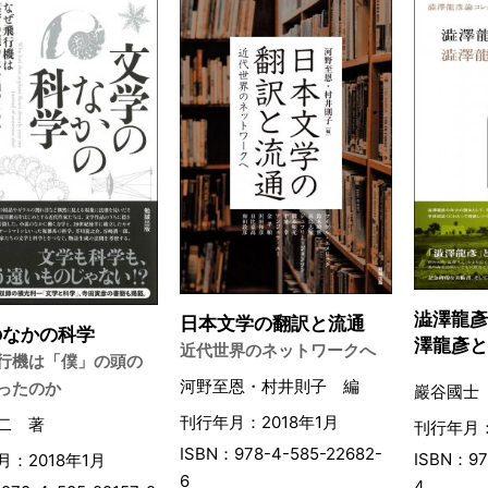
澁澤龍彥
日本文学の翻訳と流通
のなかの科学
澤龍彥
近代世界のネットワークへ
行機は「僕」の頭の
河野至恩・村井則子 編
ったのか
巖谷國士
刊行年月：2018年1月
二 著
刊行年月：
ISBN：978-4-585-22682-
ISBN：97
：2018年1月
6
4