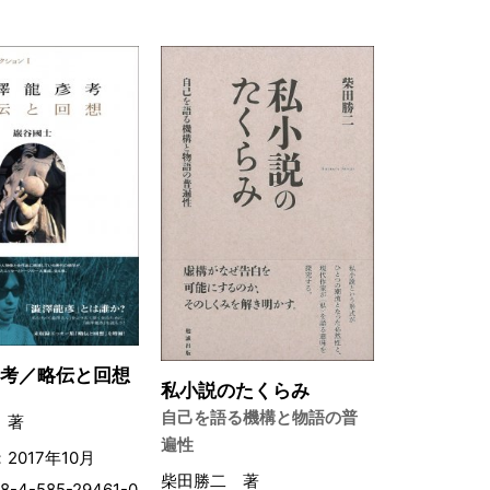
彥考／略伝と回想
私小説のたくらみ
自己を語る機構と物語の普
 著
遍性
2017年10月
柴田勝二 著
8-4-585-29461-0