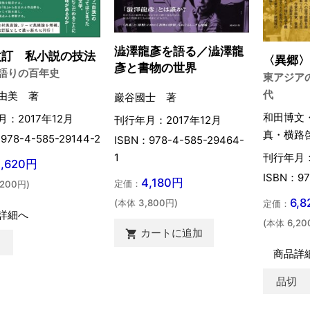
澁澤龍彥を語る／澁澤龍
改訂 私小説の技法
〈異郷
彥と書物の世界
語りの百年史
東アジア
代
由美 著
巖谷國士 著
和田博文
：2017年12月
刊行年月：2017年12月
真・横路
978-4-585-29144-2
ISBN：978-4-585-29464-
1
刊行年月：
4,620円
ISBN：97
4,180円
定価：
,200円)
6,
(本体 3,800円)
定価：
詳細へ
(本体 6,20
カートに追加

切
商品詳
品切