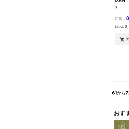
ISBN：
7
定価：
(本体 8

61
から
7
おす