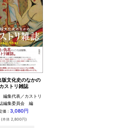
出版文化史のなかの
カストリ雑誌
 編集代表／カストリ
誌編集委員会 編
3,080円
定価：
(本体 2,800円)