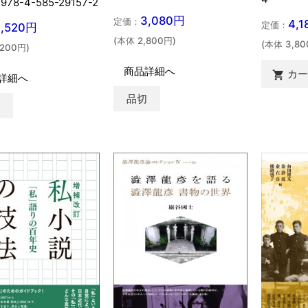
978-4-585-29157-2
3,080円
定価：
4,
定価：
3,520円
(本体 2,800円)
(本体 3,80
,200円)
商品詳細へ
カ

詳細へ
品切
切