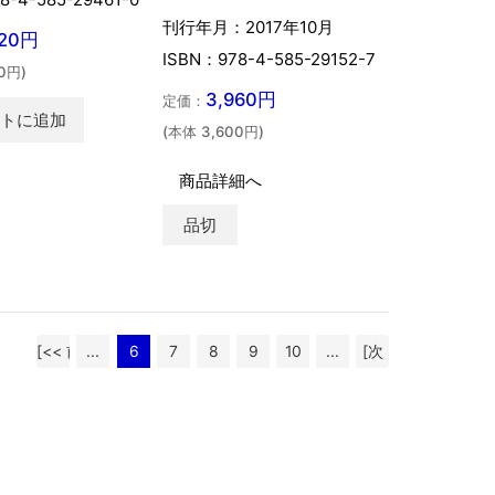
刊行年月：2017年10月
520円
ISBN：978-4-585-29152-7
0円)
3,960円
定価：
ートに追加
(本体 3,600円)
商品詳細へ
品切
[<< 前
...
6
7
8
9
10
...
[次
へ]
へ >>]