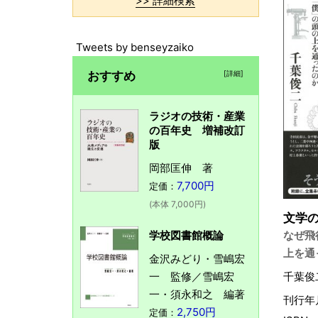
>> 詳細検索
Tweets by benseyzaiko
おすすめ
[詳細]
ラジオの技術・産業
の百年史 増補改訂
版
岡部匡伸 著
7,700円
定価：
(本体 7,000円)
文学
学校図書館概論
なぜ飛
上を通
金沢みどり・雪嶋宏
一 監修／雪嶋宏
千葉俊
一・須永和之 編著
刊行年月
2,750円
定価：