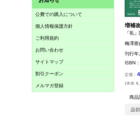
公費での購入について
増補
個人情報保護方針
「私」
ご利用規約
梅澤亜
お問い合わせ
刊行年月
サイトマップ
ISBN：
割引クーポン
定価：
(本体 4
メルマガ登録
商品
品