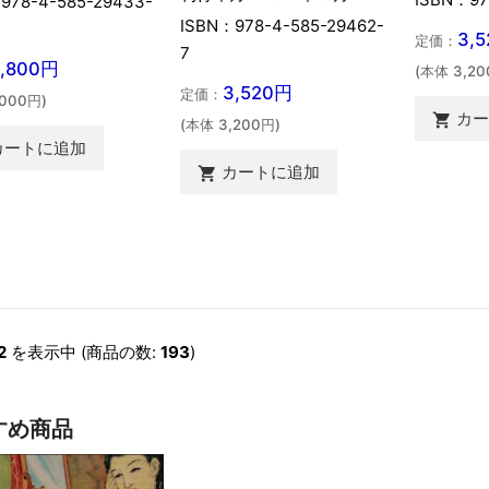
978-4-585-29433-
ISBN：978-4-585-29462-
3,
定価：
7
8,800円
(本体 3,20
3,520円
定価：
,000円)
カ

(本体 3,200円)
カートに追加
カートに追加

2
を表示中 (商品の数:
193
)
すめ商品