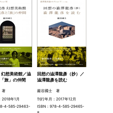
 幻想美術館／澁
回想の澁澤龍彥（抄）／
と「旅」の仲間
澁澤龍彥を読む
 著
巖谷國士 著
2018年1月
刊行年月：2017年12月
8-4-585-29463-
ISBN：978-4-585-29465-
8