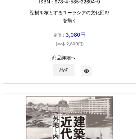
ISBN：978-4-585-22694-9
聖樹を核とするユーラシアの文化回廊
を描く
3,080円
定価：
(本体 2,800円)
商品詳細へ
品切
visibility