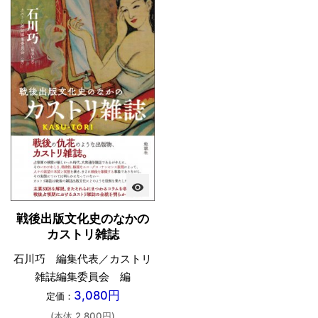
visibility
戦後出版文化史のなかの
カストリ雑誌
石川巧 編集代表／カストリ
雑誌編集委員会 編
3,080円
定価：
(本体 2,800円)