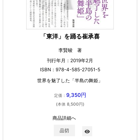
「東洋」を踊る崔承喜
李賢晙 著
刊行年月：2019年2月
ISBN：978-4-585-27051-5
世界を魅了した「半島の舞姫」
9,350円
定価：
(本体 8,500円)
商品詳細へ
品切
visibility