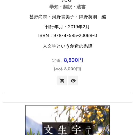
学知・翻訳・蔵書
甚野尚志・河野貴美子・陣野英則 編
刊行年月：2019年2月
ISBN：978-4-585-20068-0
人文学という創造の系譜
8,800円
定価：
(本体 8,000円)

visibility