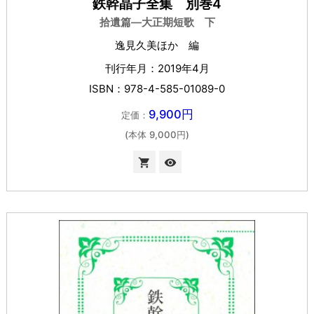
鉄幹晶子全集 別巻4
拾遺篇―大正期短歌 下
逸見久美ほか 編
刊行年月：2019年4月
ISBN：978-4-585-01089-0
9,900円
定価：
(本体 9,000円)

visibility