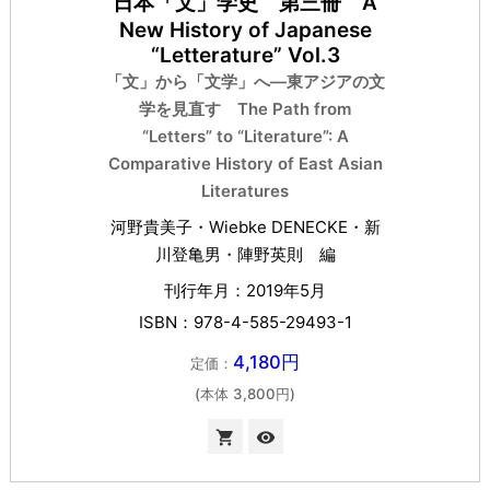
日本「文」学史 第三冊 A
New History of Japanese
“Letterature” Vol.3
「文」から「文学」へ―東アジアの文
学を見直す The Path from
“Letters” to “Literature”: A
Comparative History of East Asian
Literatures
河野貴美子・Wiebke DENECKE・新
川登亀男・陣野英則 編
刊行年月：2019年5月
ISBN：978-4-585-29493-1
4,180円
定価：
(本体 3,800円)

visibility