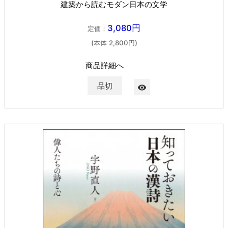
建築から読むモダン日本の文学
3,080円
定価：
(本体 2,800円)
商品詳細へ
品切
visibility