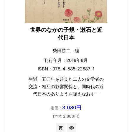
世界のなかの子規・漱石と近
代日本
柴田勝二 編
刊行年月：2018年8月
ISBN：978-4-585-22687-1
生誕一五〇年を超えた二人の文学者の
交流・相互の影響関係と、同時代の近
代日本のありようを捉えなおす―
3,080円
定価：
(本体 2,800円)

visibility