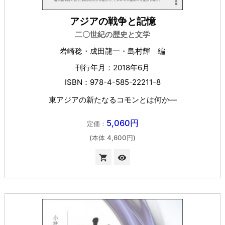
アジアの戦争と記憶
二〇世紀の歴史と文学
岩崎稔・成田龍一・島村輝 編
刊行年月：2018年6月
ISBN：978-4-585-22211-8
東アジアの新たなるコモンとは何か―
5,060円
定価：
(本体 4,600円)

visibility