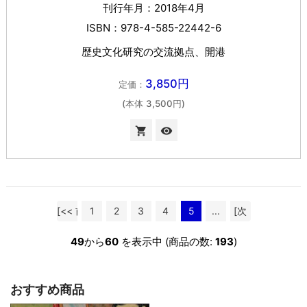
刊行年月：2018年4月
ISBN：978-4-585-22442-6
歴史文化研究の交流拠点、開港
3,850円
定価：
(本体 3,500円)

visibility
[<< 前
1
2
3
4
5
...
[次
へ]
へ >>]
49
から
60
を表示中 (商品の数:
193
)
おすすめ商品