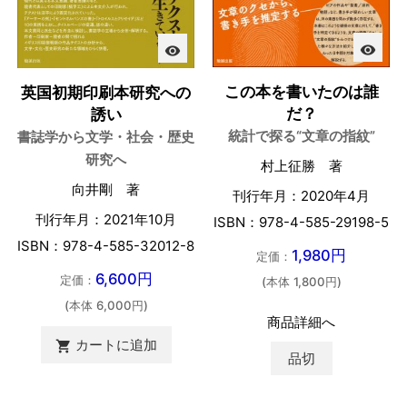
visibility
visibility
この本を書いたのは誰
英国初期印刷本研究への
だ？
誘い
統計で探る“文章の指紋”
書誌学から文学・社会・歴史
研究へ
村上征勝 著
向井剛 著
刊行年月：2020年4月
刊行年月：2021年10月
ISBN：978-4-585-29198-5
ISBN：978-4-585-32012-8
1,980円
定価：
6,600円
定価：
(本体 1,800円)
(本体 6,000円)
商品詳細へ
カートに追加

品切