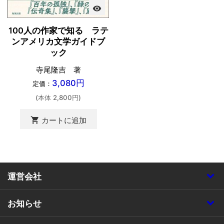
visibility
100人の作家で知る ラテ
ンアメリカ文学ガイドブ
ック
寺尾隆吉 著
3,080円
定価：
(本体 2,800円)
shopping_cart
カートに追加
運営会社
お知らせ