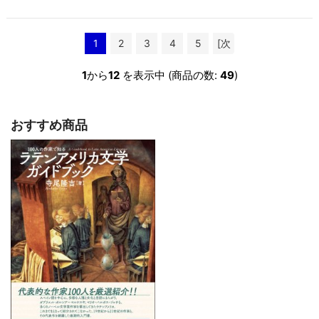
1
2
3
4
5
[次
へ >>]
1
から
12
を表示中 (商品の数:
49
)
おすすめ商品