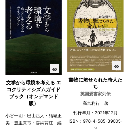
visibility
visibility
書物に魅せられた奇人た
文学から環境を考える エ
ち
コクリティシズムガイド
英国愛書家列伝
ブック（オンデマンド
版）
髙宮利行 著
刊行年月：2021年12月
小谷一明・巴山岳人・結城正
ISBN：978-4-585-39005-
美・豊里真弓・喜納育江 編
3