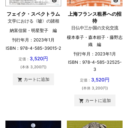
visibility
visibility
フェイク・スペクトラム
上海フランス租界への招
待
文学における〈嘘〉の諸相
日仏中三か国の文化交流
納富信留・明星聖子 編
榎本泰子・森本頼子・藤野志
刊行年月：2023年1月
織 編
ISBN：978-4-585-39015-2
刊行年月：2023年1月
3,520円
定価：
ISBN：978-4-585-32525-
(本体 3,200円)
3
カートに追加
3,520円

定価：
(本体 3,200円)
カートに追加
