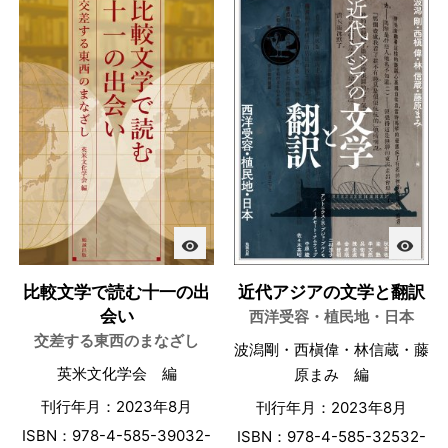
visibility
visibility
比較文学で読む十一の出
近代アジアの文学と翻訳
会い
西洋受容・植民地・日本
交差する東西のまなざし
波潟剛・西槇偉・林信蔵・藤
英米文化学会 編
原まみ 編
刊行年月：2023年8月
刊行年月：2023年8月
ISBN：978-4-585-39032-
ISBN：978-4-585-32532-