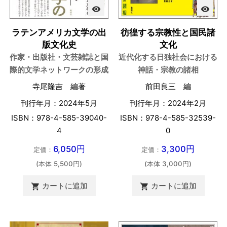
visibility
visibility
ラテンアメリカ文学の出
彷徨する宗教性と国民諸
版文化史
文化
作家・出版社・文芸雑誌と国
近代化する日独社会における
際的文学ネットワークの形成
神話・宗教の諸相
寺尾隆吉 編著
前田良三 編
刊行年月：2024年5月
刊行年月：2024年2月
ISBN：978-4-585-39040-
ISBN：978-4-585-32539-
4
0
6,050円
3,300円
定価：
定価：
(本体 5,500円)
(本体 3,000円)
カートに追加
カートに追加

