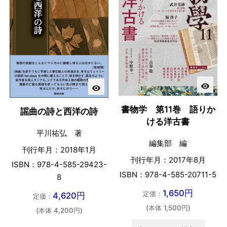
visibility
visibility
書物学 第11巻 語りか
謡曲の詩と西洋の詩
ける洋古書
平川祐弘 著
編集部 編
刊行年月：2018年1月
刊行年月：2017年8月
ISBN：978-4-585-29423-
ISBN：978-4-585-20711-5
8
1,650円
定価：
4,620円
定価：
(本体 1,500円)
(本体 4,200円)