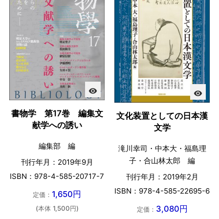
visibility
visibility
書物学 第17巻 編集文
文化装置としての日本漢
献学への誘い
文学
編集部 編
滝川幸司・中本大・福島理
子・合山林太郎 編
刊行年月：2019年9月
ISBN：978-4-585-20717-7
刊行年月：2019年2月
ISBN：978-4-585-22695-6
1,650円
定価：
3,080円
(本体 1,500円)
定価：