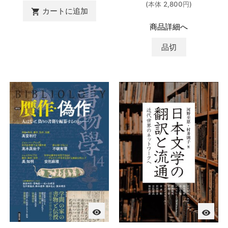
(本体 2,800円)
カートに追加

商品詳細へ
品切
visibility
visibility