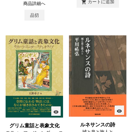
カートに追加

商品詳細へ
品切
visibility
visibility
ルネサンスの詩
グリム童話と表象文化
城と泉と旅人と