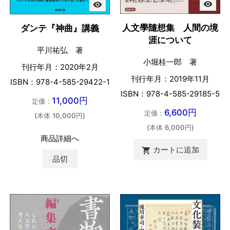
visibility
visibility
人文學隨想集 人間の境
ダンテ『神曲』講義
涯について
平川祐弘 著
小堀桂一郎 著
刊行年月：2020年2月
刊行年月：2019年11月
ISBN：978-4-585-29422-1
ISBN：978-4-585-29185-5
11,000円
定価：
6,600円
定価：
(本体 10,000円)
(本体 6,000円)
商品詳細へ
カートに追加

品切