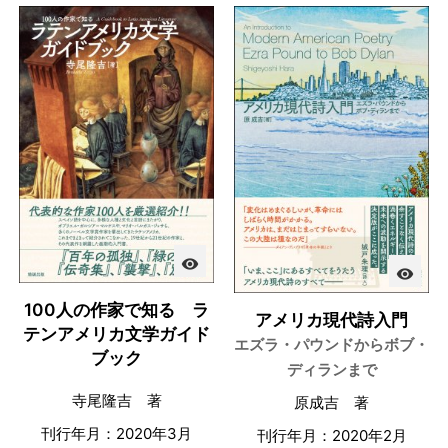
visibility
visibility
100人の作家で知る ラ
アメリカ現代詩入門
テンアメリカ文学ガイド
エズラ・パウンドからボブ・
ブック
ディランまで
寺尾隆吉 著
原成吉 著
刊行年月：2020年3月
刊行年月：2020年2月