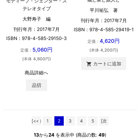
モティーフ・ジェンダー・ス
テレオタイプ
平川祐弘 著
大野寿子 編
刊行年月：2017年7月
刊行年月：2017年7月
ISBN：978-4-585-29419-1
ISBN：978-4-585-29150-3
4,620円
定価：
5,060円
定価：
(本体 4,200円)
(本体 4,600円)
カートに追加

商品詳細へ
品切
[<< 前
1
2
3
4
5
[次
へ]
へ >>]
13
から
24
を表示中 (商品の数:
49
)