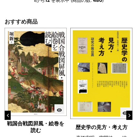
1
から
12
を表示中 (商品の数:
480
)
おすすめ商品
visibility
visibility
戦国合戦図屛風・絵巻を
歴史学の見方・考え方
読む