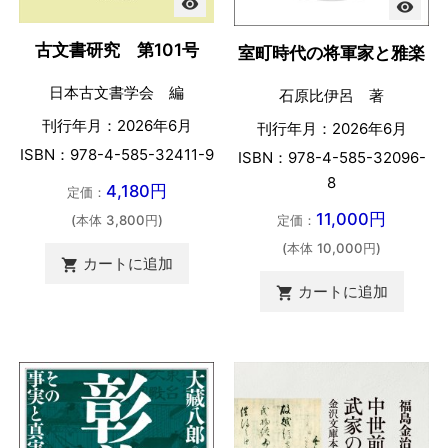
visibility
visibility
古文書研究 第101号
室町時代の将軍家と雅楽
日本古文書学会 編
石原比伊呂 著
刊行年月：2026年6月
刊行年月：2026年6月
ISBN：978-4-585-32411-9
ISBN：978-4-585-32096-
8
4,180円
定価：
11,000円
(本体 3,800円)
定価：
(本体 10,000円)
カートに追加

カートに追加
