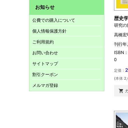
お知らせ
歴史
公費での購入について
研究の
個人情報保護方針
高橋宏
ご利用規約
刊行年
ISBN：
お問い合わせ
0
サイトマップ
定価：
割引クーポン
(本体 2
メルマガ登録
