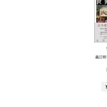
義江明
shopp