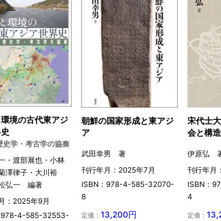
と環境の古代東アジ
朝鮮の国家形成と東アジ
宋代士
界史
ア
会と構
と歴史学・考古学の協奏
武田幸男 著
伊原弘 
一・渡部展也・小林
刊行年月：2025年7月
刊行年月：
菊澤律子・大川裕
ISBN：978-4-585-32070-
ISBN：97
松弘一 編著
8
4
月：2025年9月
13,200円
13
978-4-585-32553-
定価：
定価：