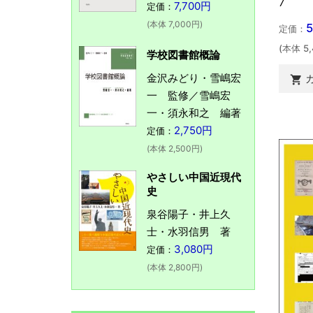
7
7,700円
定価：
(本体 7,000円)
定価：
(本体 5
学校図書館概論
金沢みどり・雪嶋宏

一 監修／雪嶋宏
一・須永和之 編著
2,750円
定価：
(本体 2,500円)
やさしい中国近現代
史
泉谷陽子・井上久
士・水羽信男 著
3,080円
定価：
(本体 2,800円)