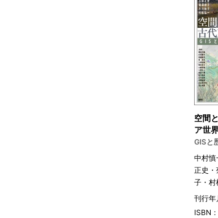
空間
ア世
GIS
中村慎
正史・
子・村
刊行年
ISBN：