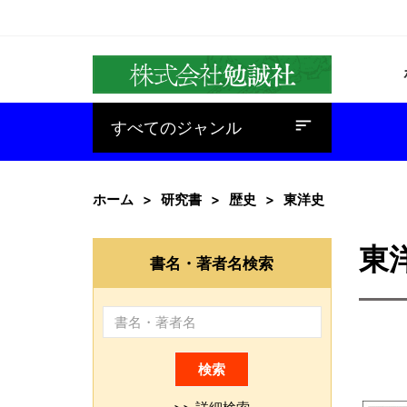
baseline_sort
すべてのジャンル
ホーム
研究書
歴史
東洋史
東
書名・著者名検索