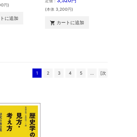
3,520円
定価：
00円)
(本体 3,200円)
ートに追加
カートに追加

1
2
3
4
5
...
[次
へ >>]