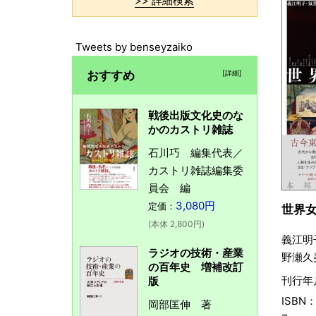
>> 詳細検索
Tweets by benseyzaiko
おすすめ
[詳細]
戦後出版文化史のな
かのカストリ雑誌
石川巧 編集代表／
カストリ雑誌編集委
員会 編
3,080円
定価：
世界
(本体 2,800円)
義江明
ラジオの技術・産業
野瀬久
の百年史 増補改訂
刊行年
版
ISBN：
岡部匡伸 著