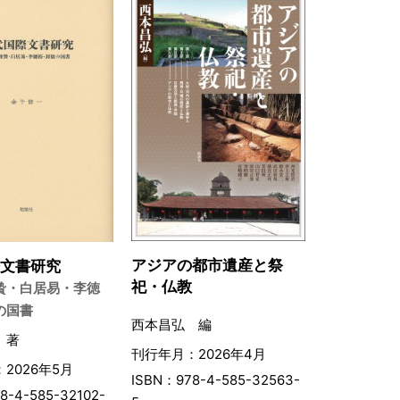
アジアの都市遺産と祭
際文書研究
祀・仏教
贄・白居易・李徳
の国書
西本昌弘 編
 著
刊行年月：2026年4月
2026年5月
ISBN：978-4-585-32563-
8-4-585-32102-