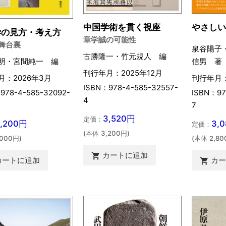
中国学術を貫く視座
やさし
学の見方・考え方
章学誠の可能性
舞台裏
泉谷陽子
古勝隆一・竹元規人 編
明・宮間純一 編
信男 著
刊行年月：2025年12月
月：2026年3月
刊行年月：
ISBN：978-4-585-32557-
978-4-585-32092-
ISBN：97
4
7
3,520円
定価：
2,200円
3,
定価：
(本体 3,200円)
,000円)
(本体 2,80
カートに追加

カートに追加
カ
