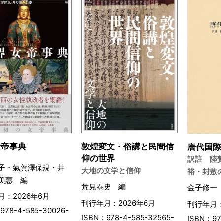
女帝事典
敦煌変文・俗講と民間信
唐代国
仰の世界
訳註 陸
子・氣賀澤保規・井
大地の文学と信仰
裕・封敖
美惠 編
荒見泰史 編
金子修一
月：2026年6月
刊行年月：2026年6月
刊行年月：
978-4-585-30026-
ISBN：978-4-585-32565-
ISBN：97