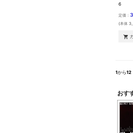
6
定価：
(本体 3

1
から
12
おす