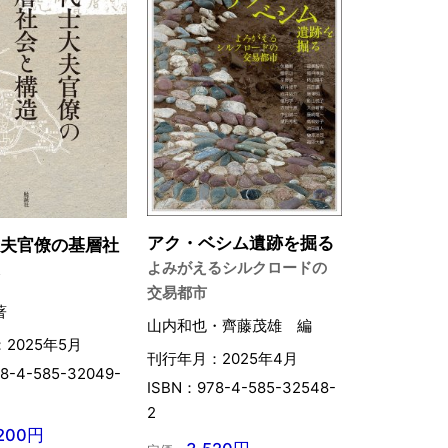
アク・ベシム遺跡を掘る
大夫官僚の基層社
よみがえるシルクロードの
造
交易都市
著
山内和也・齊藤茂雄 編
2025年5月
刊行年月：2025年4月
8-4-585-32049-
ISBN：978-4-585-32548-
2
,200円