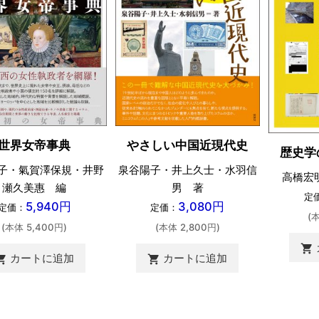
世界女帝事典
やさしい中国近現代史
歴史学
子・氣賀澤保規・井野
泉谷陽子・井上久士・水羽信
高橋宏
瀬久美惠 編
男 著
定
5,940円
3,080円
定価：
定価：
(
(本体 5,400円)
(本体 2,800円)
shopping_cart
カートに追加
カートに追加
ing_cart
shopping_cart