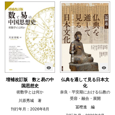
visibility
visibility
増補改訂版 数と易の中
仏典を通して見る日本文
国思想史
化
術数学とは何か
奈良・平安期における仏教の
受容・融合・展開
川原秀城 著
冨樫進 編
刊行年月：2026年8月