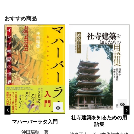
おすすめ商品
visibility
visibility
社寺建築を知るための用
マハーバーラタ入門
語集
沖田瑞穂 著