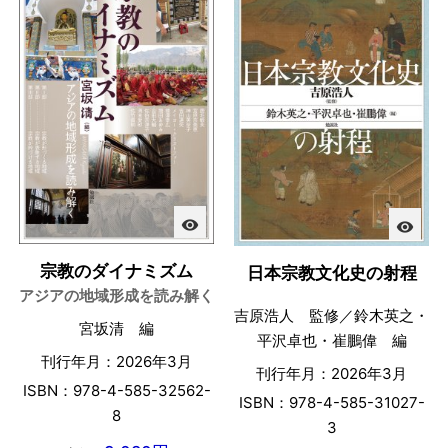
visibility
visibility
宗教のダイナミズム
日本宗教文化史の射程
アジアの地域形成を読み解く
吉原浩人 監修／鈴木英之・
宮坂清 編
平沢卓也・崔鵬偉 編
刊行年月：2026年3月
刊行年月：2026年3月
ISBN：978-4-585-32562-
ISBN：978-4-585-31027-
8
3