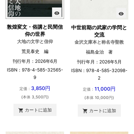
visibility
visibility
敦煌変文・俗講と民間信
中世前期の武家の学問と
仰の世界
交流
大地の文学と信仰
金沢文庫本と称名寺聖教
荒見泰史 編
福島金治 著
刊行年月：2026年6月
刊行年月：2026年5月
ISBN：978-4-585-32565-
ISBN：978-4-585-32098-
9
2
3,850円
11,000円
定価：
定価：
(本体 3,500円)
(本体 10,000円)
カートに追加

カートに追加
