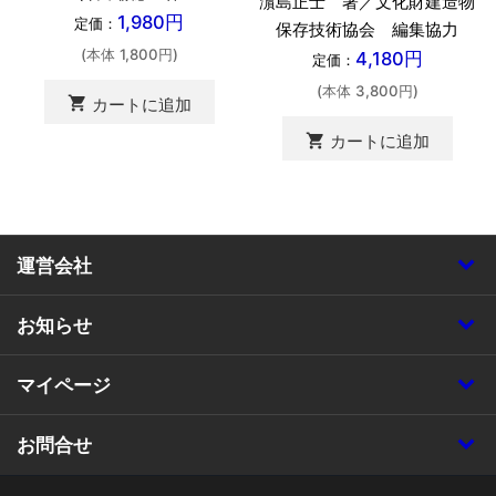
濵島正士 著／文化財建造物
1,980円
定価：
保存技術協会 編集協力
(本体 1,800円)
4,180円
定価：
(本体 3,800円)
shopping_cart
カートに追加
shopping_cart
カートに追加
運営会社
お知らせ
マイページ
お問合せ