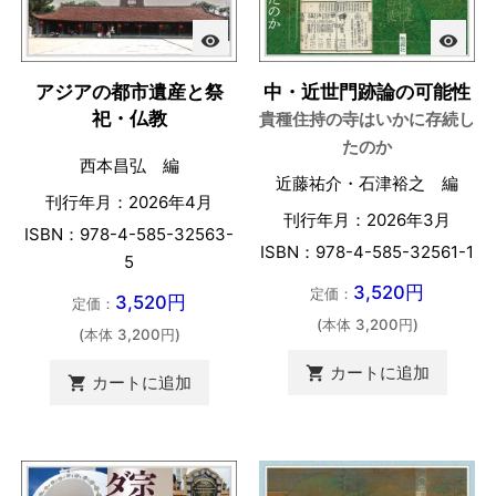
visibility
visibility
アジアの都市遺産と祭
中・近世門跡論の可能性
祀・仏教
貴種住持の寺はいかに存続し
たのか
西本昌弘 編
近藤祐介・石津裕之 編
刊行年月：2026年4月
刊行年月：2026年3月
ISBN：978-4-585-32563-
ISBN：978-4-585-32561-1
5
3,520円
定価：
3,520円
定価：
(本体 3,200円)
(本体 3,200円)
カートに追加

カートに追加
