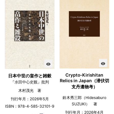
visibility
visibility
Crypto-Kirishitan
日本中世の畠作と雑穀
Relics in Japan（潜伏切
「水田中心史観」批判
支丹遺物考）
木村茂光 著
鈴木秀三郎（Hidesaburo
刊行年月：2026年5月
SUZUKI） 著
ISBN：978-4-585-32101-9
刊行年月：2026年4月