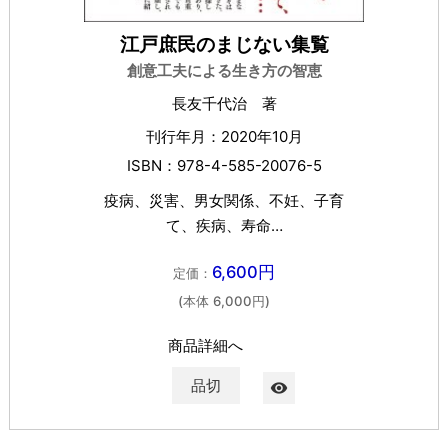
江戸庶民のまじない集覧
創意工夫による生き方の智恵
長友千代治 著
刊行年月：2020年10月
ISBN：978-4-585-20076-5
疫病、災害、男女関係、不妊、子育
て、疾病、寿命…
6,600円
定価：
(本体 6,000円)
商品詳細へ
品切
visibility