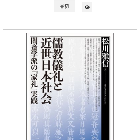
品切
visibility