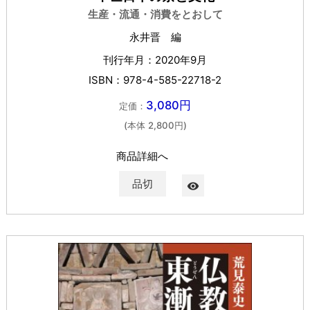
生産・流通・消費をとおして
永井晋 編
刊行年月：2020年9月
ISBN：978-4-585-22718-2
3,080円
定価：
(本体 2,800円)
商品詳細へ
品切
visibility