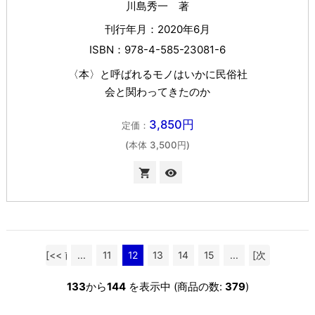
川島秀一 著
刊行年月：2020年6月
ISBN：978-4-585-23081-6
〈本〉と呼ばれるモノはいかに民俗社
会と関わってきたのか
3,850円
定価：
(本体 3,500円)

visibility
[<< 前
...
11
12
13
14
15
...
[次
へ]
へ >>]
133
から
144
を表示中 (商品の数:
379
)