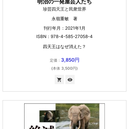
明治の一発屋芸人たち
珍芸四天王と民衆世界
永嶺重敏 著
刊行年月：2021年1月
ISBN：978-4-585-27058-4
四天王はなぜ消えた？
3,850円
定価：
(本体 3,500円)

visibility