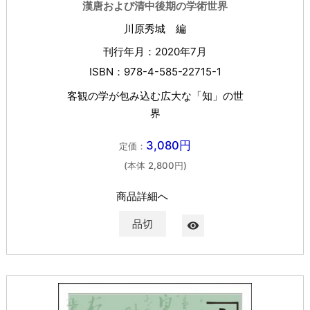
漢唐および清中後期の学術世界
川原秀城 編
刊行年月：2020年7月
ISBN：978-4-585-22715-1
客観の学が包み込む広大な「知」の世
界
3,080円
定価：
(本体 2,800円)
商品詳細へ
品切
visibility