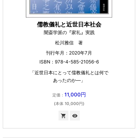
儒教儀礼と近世日本社会
闇斎学派の『家礼』実践
松川雅信 著
刊行年月：2020年7月
ISBN：978-4-585-21056-6
「近世日本にとって儒教儀礼とは何で
あったのか―」
11,000円
定価：
(本体 10,000円)

visibility