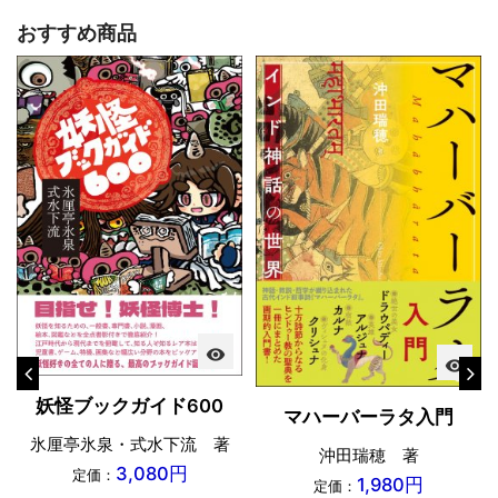
おすすめ商品
visibility
visibility
妖怪ブックガイド600
マハーバーラタ入門
氷厘亭氷泉・式水下流 著
沖田瑞穂 著
3,080円
定価：
1,980円
定価：