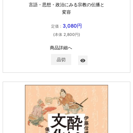
言語・思想・政治にみる宗教の伝播と
変容
3,080円
定価：
(本体 2,800円)
商品詳細へ
品切
visibility