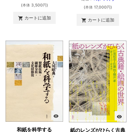
(本体 3,500円)
(本体 17,000円)
カートに追加

カートに追加

visibility
visibility
和紙を科学する
紙のレンズがひらく古典