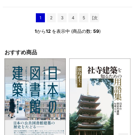
1
2
3
4
5
[次
へ >>]
1
から
12
を表示中 (商品の数:
59
)
おすすめ商品