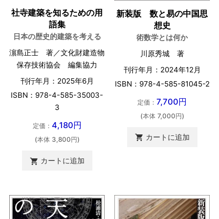
社寺建築を知るための用
新装版 数と易の中国思
語集
想史
日本の歴史的建築を考える
術数学とは何か
濵島正士 著／文化財建造物
川原秀城 著
保存技術協会 編集協力
刊行年月：2024年12月
刊行年月：2025年6月
ISBN：978-4-585-81045-2
ISBN：978-4-585-35003-
7,700円
定価：
3
(本体 7,000円)
4,180円
定価：
カートに追加

(本体 3,800円)
カートに追加
