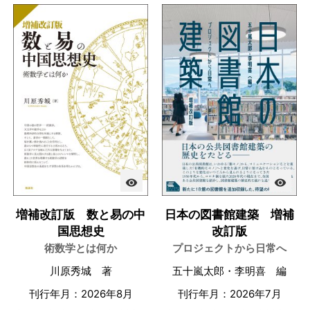
visibility
visibility
増補改訂版 数と易の中
日本の図書館建築 増補
国思想史
改訂版
術数学とは何か
プロジェクトから日常へ
川原秀城 著
五十嵐太郎・李明喜 編
刊行年月：2026年8月
刊行年月：2026年7月