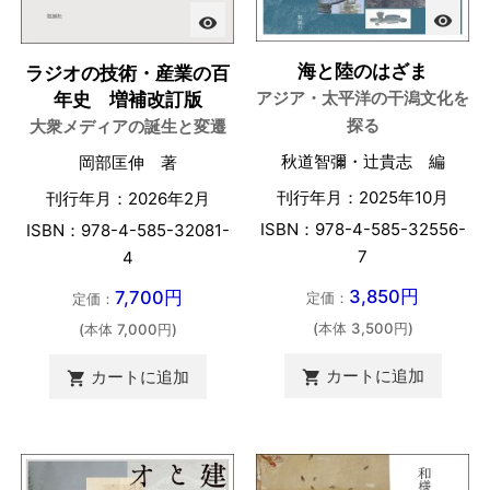
visibility
visibility
海と陸のはざま
ラジオの技術・産業の百
アジア・太平洋の干潟文化を
年史 増補改訂版
探る
大衆メディアの誕生と変遷
秋道智彌・辻貴志 編
岡部匡伸 著
刊行年月：2025年10月
刊行年月：2026年2月
ISBN：978-4-585-32556-
ISBN：978-4-585-32081-
7
4
3,850円
7,700円
定価：
定価：
(本体 3,500円)
(本体 7,000円)
カートに追加
カートに追加

