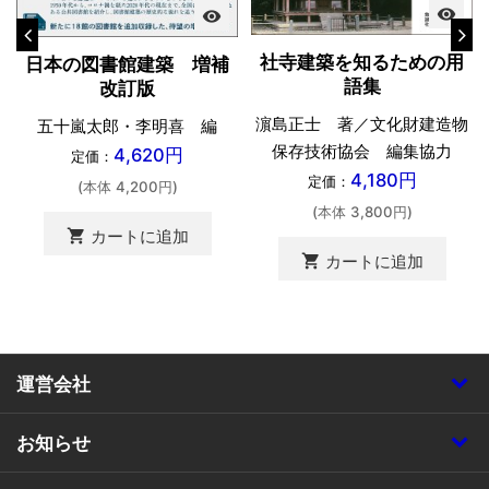
visibility
visibility
社寺建築を知るための用
日本の図書館建築 増補
語集
改訂版
濵島正士 著／文化財建造物
五十嵐太郎・李明喜 編
保存技術協会 編集協力
4,620円
定価：
4,180円
定価：
(本体 4,200円)
(本体 3,800円)
shopping_cart
カートに追加
shopping_cart
カートに追加
運営会社
お知らせ