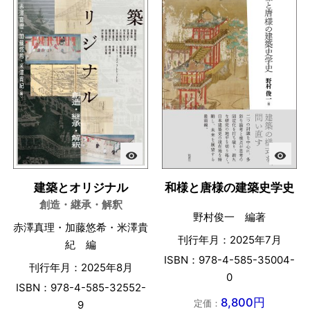
visibility
visibility
建築とオリジナル
和様と唐様の建築史学史
創造・継承・解釈
野村俊一 編著
赤澤真理・加藤悠希・米澤貴
刊行年月：2025年7月
紀 編
ISBN：978-4-585-35004-
刊行年月：2025年8月
0
ISBN：978-4-585-32552-
8,800円
定価：
9