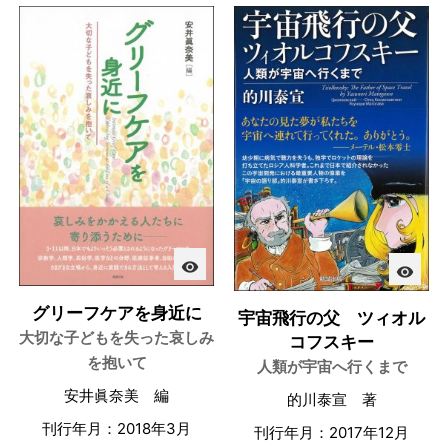
visibility
visibility
グリーフケアを身近に
宇宙飛行の父 ツィオル
大切な子どもを失った哀しみ
コフスキー
を抱いて
人類が宇宙へ行くまで
安井眞奈美 編
的川泰宣 著
刊行年月：2018年3月
刊行年月：2017年12月