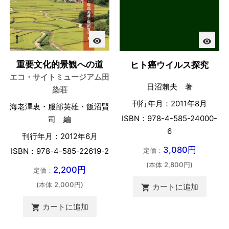
visibility
visibility
重要文化的景観への道
ヒト癌ウイルス探究
エコ・サイトミュージアム田
日沼賴夫 著
染荘
刊行年月：2011年8月
海老澤衷・服部英雄・飯沼賢
ISBN：978-4-585-24000-
司 編
6
刊行年月：2012年6月
3,080円
定価：
ISBN：978-4-585-22619-2
(本体 2,800円)
2,200円
定価：
(本体 2,000円)
カートに追加

カートに追加
