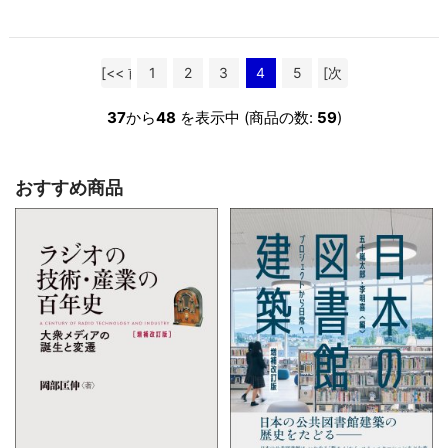
[<< 前
1
2
3
4
5
[次
へ]
へ >>]
37
から
48
を表示中 (商品の数:
59
)
おすすめ商品