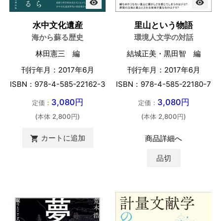
visibility
visibility
水中文化遺産
里山という物語
海から蘇る歴史
環境人文学の対話
林田憲三 編
結城正美・黒田智 編
刊行年月：2017年6月
刊行年月：2017年6月
ISBN：978-4-585-22162-3
ISBN：978-4-585-22180-7
3,080円
3,080円
定価：
定価：
(本体 2,800円)
(本体 2,800円)
カートに追加
商品詳細へ

品切