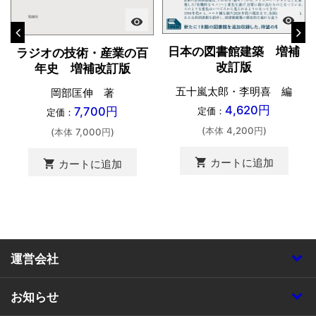
visibility
visibility
日本の図書館建築 増補
ラジオの技術・産業の百
改訂版
年史 増補改訂版
五十嵐太郎・李明喜 編
岡部匡伸 著
4,620円
7,700円
定価：
定価：
(本体 4,200円)
(本体 7,000円)
shopping_cart
カートに追加
shopping_cart
カートに追加
運営会社
お知らせ