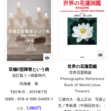
visibility
visibility
世界の花蓮図鑑
双極II型障害という病
世界花莲图鉴
改訂版うつ病新時代
Photographic Reference
内海健 著
Book of World Lotus
Flowers
刊行年月：2013年7月
ISBN：978-4-585-24005-1
三浦功大・池上正治 写真と
文／李振溪（中国語担当）・
1,980円
定価：