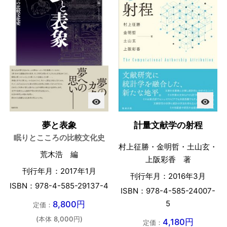
visibility
visibility
夢と表象
計量文献学の射程
眠りとこころの比較文化史
村上征勝・金明哲・土山玄・
荒木浩 編
上阪彩香 著
刊行年月：2017年1月
刊行年月：2016年3月
ISBN：978-4-585-29137-4
ISBN：978-4-585-24007-
5
8,800円
定価：
(本体 8,000円)
4,180円
定価：