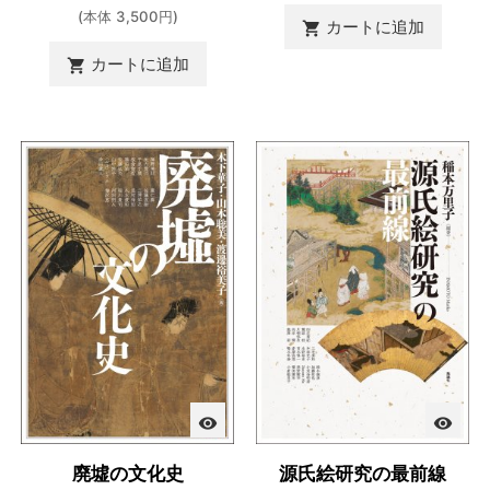
(本体 3,500円)
カートに追加

カートに追加

visibility
visibility
廃墟の文化史
源氏絵研究の最前線