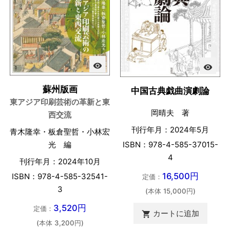
visibility
visibility
蘇州版画
中国古典戯曲演劇論
東アジア印刷芸術の革新と東
岡晴夫 著
西交流
刊行年月：2024年5月
青木隆幸・板倉聖哲・小林宏
ISBN：978-4-585-37015-
光 編
4
刊行年月：2024年10月
16,500円
ISBN：978-4-585-32541-
定価：
3
(本体 15,000円)
3,520円
定価：
カートに追加

(本体 3,200円)