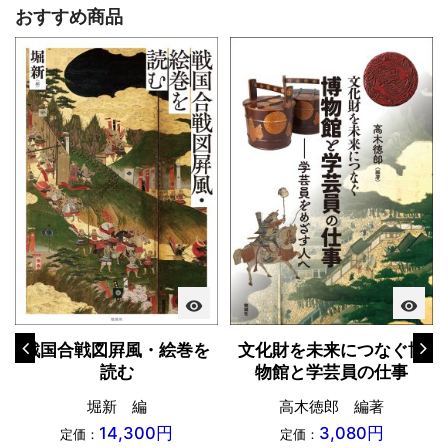
おすすめ商品
visibility
visibility
戦国合戦図屛風・絵巻を
文化財を未来につなぐ博
読む
物館と学芸員の仕事
堀新 編
高木徳郎 編著
14,300円
3,080円
定価：
定価：