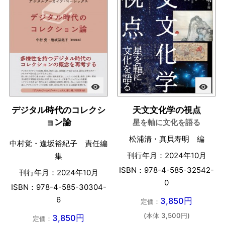
visibility
visibility
デジタル時代のコレクシ
天文文化学の視点
ョン論
星を軸に文化を語る
松浦清・真貝寿明 編
中村覚・逢坂裕紀子 責任編
刊行年月：2024年10月
集
ISBN：978-4-585-32542-
刊行年月：2024年10月
0
ISBN：978-4-585-30304-
6
3,850円
定価：
(本体 3,500円)
3,850円
定価：