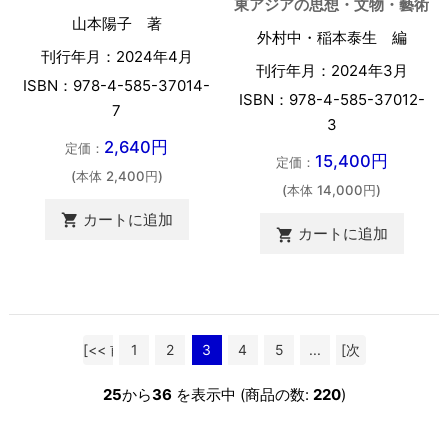
東アジアの思想・文物・藝術
山本陽子 著
外村中・稲本泰生 編
刊行年月：2024年4月
刊行年月：2024年3月
ISBN：978-4-585-37014-
ISBN：978-4-585-37012-
7
3
2,640円
定価：
15,400円
定価：
(本体 2,400円)
(本体 14,000円)
カートに追加

カートに追加

[<< 前
1
2
3
4
5
...
[次
へ]
へ >>]
25
から
36
を表示中 (商品の数:
220
)