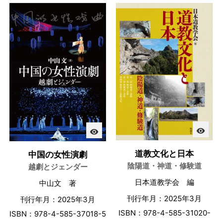
visibility
visibility
道教文化と日本
中国の女性演劇
陰陽道・神道・修験道
越劇とジェンダー
日本道教学会 編
中山文 著
刊行年月：2025年3月
刊行年月：2025年3月
ISBN：978-4-585-31020-
ISBN：978-4-585-37018-5