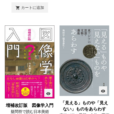
カートに追加

visibility
visibility
「見える」ものや「見え
増補改訂版 図像学入門
ない」ものをあらわす
疑問符で読む日本美術