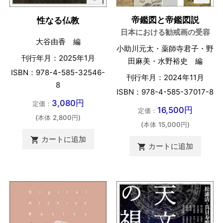
帝鑑図と帝鑑図説
性なる仏教
日本における勧戒画の受容
大谷由香 編
小助川元太・薬師寺君子・野
刊行年月：2025年1月
田麻美・水野裕史 編
ISBN：978-4-585-32546-
刊行年月：2024年11月
8
ISBN：978-4-585-37017-8
3,080円
定価：
16,500円
定価：
(本体 2,800円)
(本体 15,000円)
カートに追加

カートに追加
