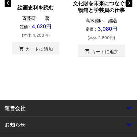
文化財を未来につなぐ博
絵画史料を読む
物館と学芸員の仕事
斉藤研一 著
高木徳郎 編著
4,620円
定価：
3,080円
定価：
(本体 4,200円)
(本体 2,800円)
shopping_cart
カートに追加
shopping_cart
カートに追加
運営会社
お知らせ