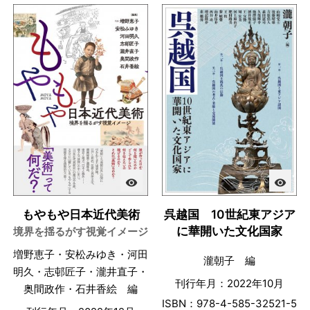
visibility
visibility
もやもや日本近代美術
呉越国 10世紀東アジア
に華開いた文化国家
境界を揺るがす視覚イメージ
増野恵子・安松みゆき・河田
瀧朝子 編
明久・志邨匠子・瀧井直子・
刊行年月：2022年10月
奥間政作・石井香絵 編
ISBN：978-4-585-32521-5