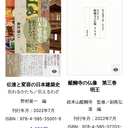
visibility
visibility
醍醐寺の仏像 第三巻
伝達と変容の日本建築史
明王
伝わるかたち／伝えるわざ
野村俊一 編
総本山醍醐寺 監修／副島弘
道 編
刊行年月：2022年7月
刊行年月：2022年7月
ISBN：978-4-585-35001-9
ISBN：978-4-585-37203-