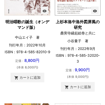
visibility
visibility
明治唱歌の誕生（オンデ
上杉本洛中洛外図屏風の
マンド版）
研究
桑実寺縁起絵巻と共に
中山エイ子 著
小谷量子 著
刊行年月：2022年10月
刊行年月：2022年9月
ISBN：978-4-585-82010-9
ISBN：978-4-585-32020-
8,800円
定価：
3
(本体 8,000円)
9,900円
定価：
(本体 9,000円)
カートに追加

カートに追加
