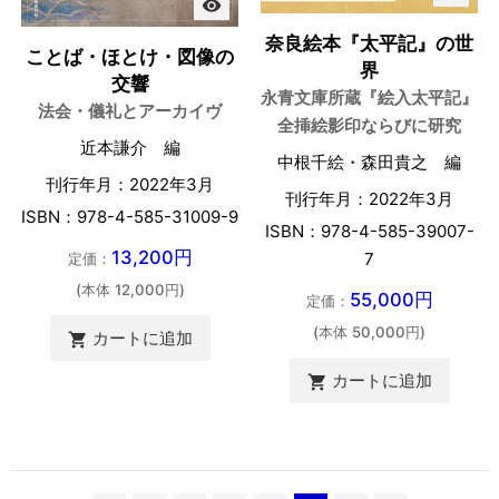
visibility
奈良絵本『太平記』の世
ことば・ほとけ・図像の
界
交響
永青文庫所蔵『絵入太平記』
法会・儀礼とアーカイヴ
全挿絵影印ならびに研究
近本謙介 編
中根千絵・森田貴之 編
刊行年月：2022年3月
刊行年月：2022年3月
ISBN：978-4-585-31009-9
ISBN：978-4-585-39007-
13,200円
7
定価：
(本体 12,000円)
55,000円
定価：
(本体 50,000円)
カートに追加

カートに追加
