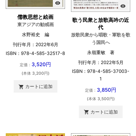
visibility
visibility
儒教思想と絵画
歌う民衆と放歌高吟の近
東アジアの勧戒画
代
水野裕史 編
放歌民衆から唱歌・軍歌を歌
う国民へ
刊行年月：2022年6月
永嶺重敏 著
ISBN：978-4-585-32517-8
刊行年月：2022年5月
3,520円
定価：
ISBN：978-4-585-37003-
(本体 3,200円)
1
カートに追加

3,850円
定価：
(本体 3,500円)
カートに追加
