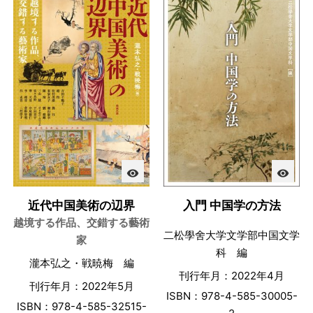
visibility
visibility
近代中国美術の辺界
入門 中国学の方法
越境する作品、交錯する藝術
二松學舍大学文学部中国文学
家
科 編
瀧本弘之・戦暁梅 編
刊行年月：2022年4月
刊行年月：2022年5月
ISBN：978-4-585-30005-
ISBN：978-4-585-32515-