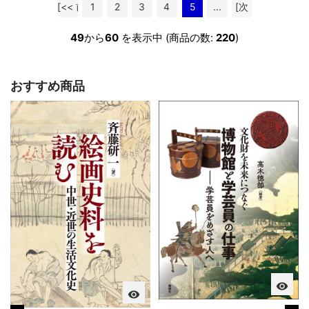
[<< 前
1
2
3
4
5
...
[次
へ]
へ >>]
49
から
60
を表示中 (商品の数:
220
)
おすすめ商品
visibility
visibility