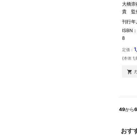
大橋崇
貴 監
刊行年月
ISBN：
8
1
定価：
(本体 1,

49
から
おす