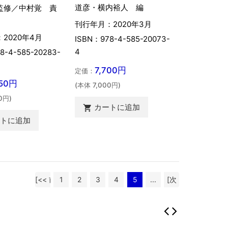
道彦・横内裕人 編
監修／中村覚 責
刊行年月：2020年3月
2020年4月
ISBN：978-4-585-20073-
4
8-4-585-20283-
7,700円
定価：
750円
(本体 7,000円)
0円)
カートに追加

ートに追加
[<< 前
1
2
3
4
5
...
[次
へ]
へ >>]