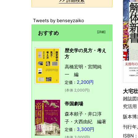
>> 詳細検索
Tweets by benseyzaiko
おすすめ
[詳細]
歴史学の見方・考え
方
高橋宏明・宮間純
一 編
2,200円
定価：
(本体 2,000円)
大宅
雑誌図
帝国劇場
究活用
森本頼子・井口淳
阪本博
子・大西由紀 編著
刊行年月
3,300円
定価：
ISBN：
(本体 3,000円)