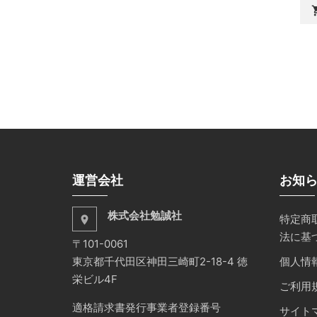
shopp
運営会社
お知
株式会社勉誠社
特定商
place
法に基
〒101-0061
東京都千代田区神田三崎町2-18-4 徳
個人情
栄ビル4F
ご利用
適格請求書発行事業者登録番号
サイト