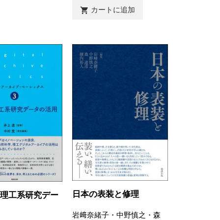
カートに追加

日本の表装と修理
・理工系研究デー
用
岩﨑奈緒子・中野慎之・森