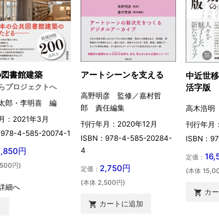
の図書館建築
アートシーンを支える
中近世
らプロジェクトへ
活字版
高野明彦 監修／嘉村哲
太郎・李明喜 編
郎 責任編集
高木浩明
月：2021年3月
刊行年月：2020年12月
刊行年月：
978-4-585-20074-1
ISBN：978-4-585-20284-
ISBN：97
4
3,850円
16
定価：
,500円)
2,750円
定価：
(本体 15,0
(本体 2,500円)
詳細へ
カ

カートに追加

切