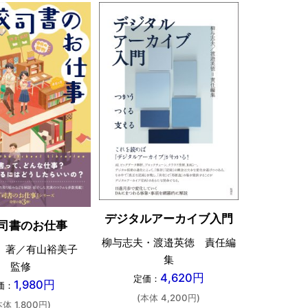
日本の図
デジタルアーカイブ入門
司書のお仕事
柳与志夫・渡邉英徳 責任編
 著／有山裕美子
五十嵐太
集
監修
定価：
4,620円
定価：
1,980円
価：
(本体 
(本体 4,200円)
本体 1,800円)