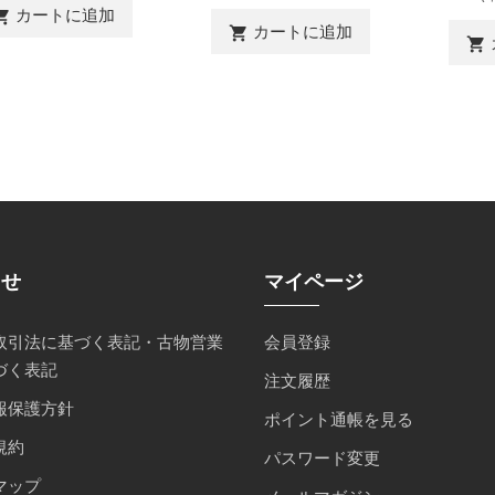
カートに追加
ing_cart
カートに追加
shopping_cart
shopping_cart
らせ
マイページ
取引法に基づく表記・古物営業
会員登録
づく表記
注文履歴
報保護方針
ポイント通帳を見る
規約
パスワード変更
マップ