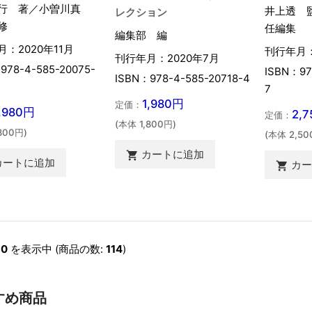
行 著／小曽川真
井上透 
レクション
修
任編集
編集部 編
：2020年11月
刊行年月：
刊行年月：2020年7月
978-4-585-20075-
ISBN：97
ISBN：978-4-585-20718-4
7
1,980円
定価：
,980円
2,
定価：
(本体 1,800円)
800円)
(本体 2,50
カートに追加

カートに追加
カ

60
を表示中 (商品の数:
114
)
すめ商品