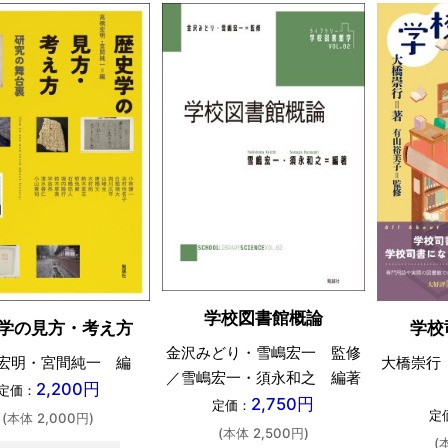
学校図書館概論
学の見方・考え方
学校
金沢みどり・雪嶋宏一 監修
宏明・宮間純一 編
大橋崇行
／雪嶋宏一・須永和之 編著
2,200円
定価：
2,750円
定価：
定
(本体 2,000円)
(本体 2,500円)
(