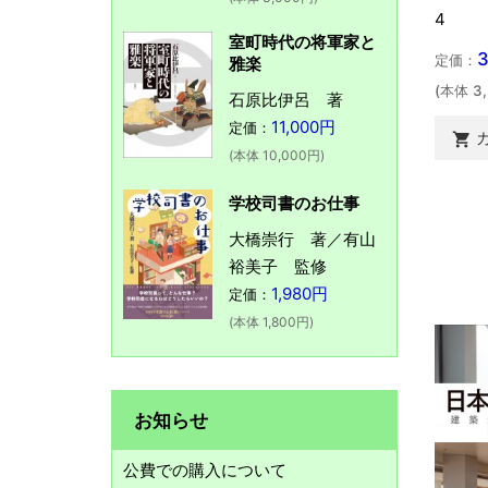
4
室町時代の将軍家と
定価：
雅楽
(本体 3
石原比伊呂 著
11,000円
定価：

(本体 10,000円)
学校司書のお仕事
大橋崇行 著／有山
裕美子 監修
1,980円
定価：
(本体 1,800円)
お知らせ
公費での購入について