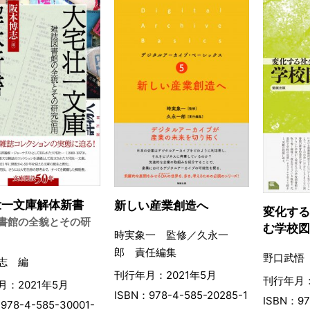
壮一文庫解体新書
新しい産業創造へ
変化す
書館の全貌とその研
む学校
時実象一 監修／久永一
郎 責任編集
野口武悟
志 編
刊行年月：2021年5月
刊行年月：
：2021年5月
ISBN：978-4-585-20285-1
ISBN：97
978-4-585-30001-