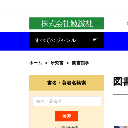
baseline_sort
すべてのジャンル
ホーム
研究書
図書館学
図
書名・著者名検索