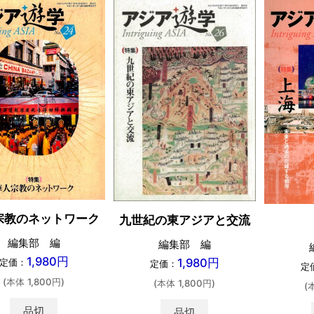
宗教のネットワーク
九世紀の東アジアと交流
編集部 編
編集部 編
1,980円
1,980円
定価：
定価：
定
(本体 1,800円)
(本体 1,800円)
(
品切
品切