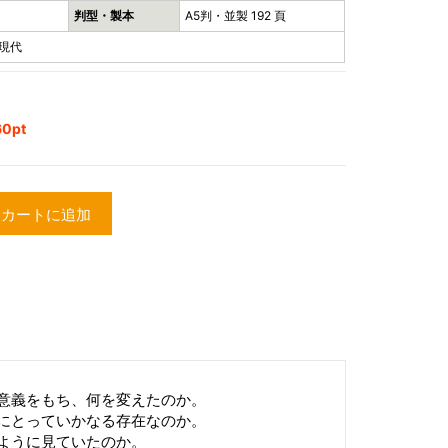
判型・製本
A5判・並製 192 頁
近現代
0pt
カートに追加
意義をもち、何を変えたのか。
にとっていかなる存在なのか。
ように見ていたのか。