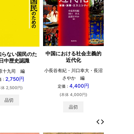
中国における社会主義的
知らない国民のた
近代化
日中歴史認識
小長谷有紀・川口幸大・長沼
原十九司 編
さやか 編
2,750円
価：
4,400円
定価：
本体 2,500円)
(本体 4,000円)
品切
品切