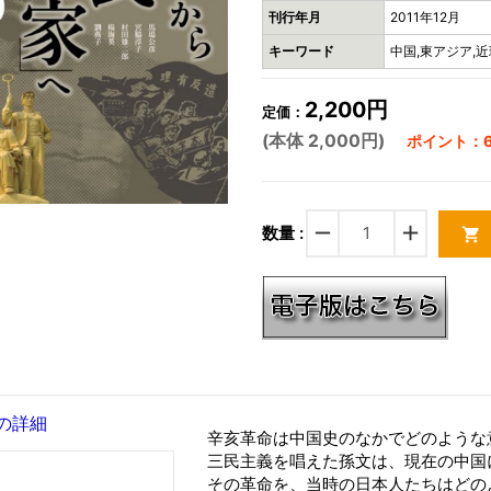
刊行年月
2011年12月
キーワード
中国,東アジア,
2,200円
定価：
(本体 2,000円)
ポイント：6
remove
add
数量 :
shopping_cart
の詳細
辛亥革命は中国史のなかでどのような
三民主義を唱えた孫文は、現在の中国
その革命を、当時の日本人たちはどの