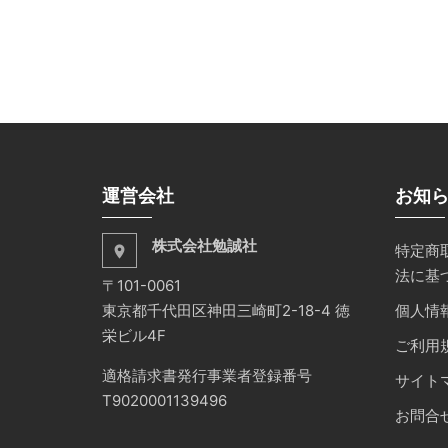
運営会社
お知
株式会社勉誠社
特定商
place
法に基
〒101-0061
東京都千代田区神田三崎町2-18-4 徳
個人情
栄ビル4F
ご利用
適格請求書発行事業者登録番号
サイト
T9020001139496
お問合