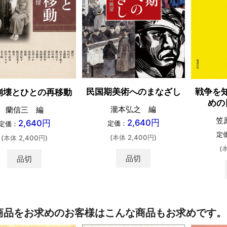
戦争を
民国期美術へのまなざし
崩壊とひとの再移動
めの
瀧本弘之 編
蘭信三 編
笠
2,640円
2,640円
定価：
定価：
定
(本体 2,400円)
(本体 2,400円)
(
品切
品切
商品をお求めのお客様はこんな商品もお求めです。