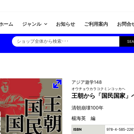
ホーム
ジャンル
お知らせ
ご利用案内
お問合
SE
アジア遊学148
オウチョウカラコクミンコッカヘ
王朝から「国民国家」
清朝崩壊100年
楊海英 編
ISBN
978-4-585-226