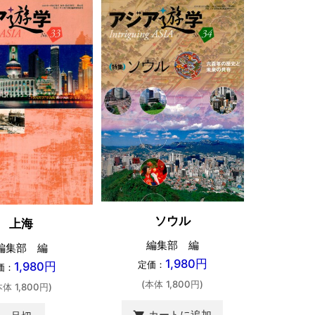
ソウル
上海
60年
編集部 編
編集部 編
編
1,980円
定価：
1,980円
価：
定価
(本体 1,800円)
本体 1,800円)
(本体 
カートに追加