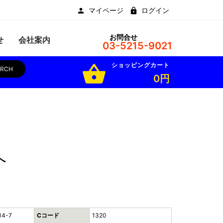
マイページ
ログイン
お問合せ
せ
会社案内
03-5215-9021
ショッピングカート
shopping_basket
ARCH
0円
へ
14-7
Cコード
1320