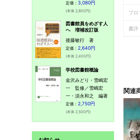
3,080円
定価：
(本体 2,800円)
プロ
図書館員をめざす人
書評
へ 増補改訂版
後藤敏行 著
2,640円
定価：
(本体 2,400円)
学校図書館概論
金沢みどり・雪嶋宏
一 監修／雪嶋宏
関連
一・須永和之 編著
2,750円
定価：
(本体 2,500円)
お知らせ