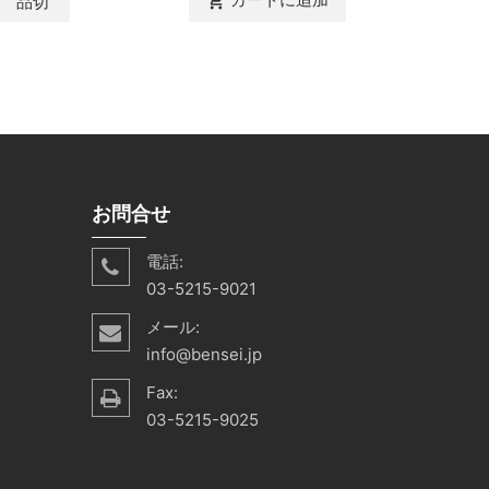
品切
shopping_cart
カ
shopping_cart
お問合せ
電話:
03-5215-9021
メール:
info@bensei.jp
Fax:
03-5215-9025