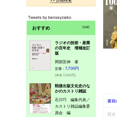
>> 詳細検索
Tweets by benseyzaiko
おすすめ
[詳細]
ラジオの技術・産業
の百年史 増補改訂
版
岡部匡伸 著
7,700円
定価：
(本体 7,000円)
戦後出版文化史のな
かのカストリ雑誌
石川巧 編集代表／
書籍
カストリ雑誌編集委
員会 編
目次