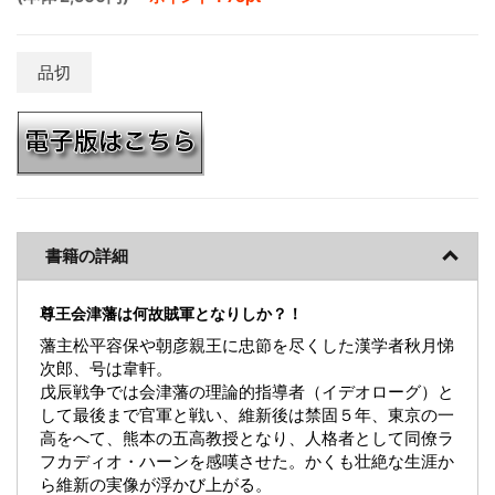
品切
書籍の詳細
尊王会津藩は何故賊軍となりしか？！
藩主松平容保や朝彦親王に忠節を尽くした漢学者秋月悌
次郎、号は韋軒。
戊辰戦争では会津藩の理論的指導者（イデオローグ）と
して最後まで官軍と戦い、維新後は禁固５年、東京の一
高をへて、熊本の五高教授となり、人格者として同僚ラ
フカディオ・ハーンを感嘆させた。かくも壮絶な生涯か
ら維新の実像が浮かび上がる。