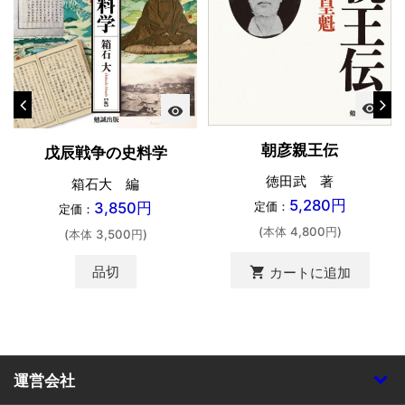
visibility
visibility
朝彦親王伝
戊辰戦争の史料学
徳田武 著
箱石大 編
5,280円
3,850円
定価：
定価：
(本体 4,800円)
(本体 3,500円)
品切
shopping_cart
カートに追加
運営会社