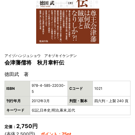
アイヅハンジュショウ アキヅキイケンデン
会津藩儒将 秋月韋軒伝
徳田武 著
978-4-585-22030-
ISBN
Cコード
1021
5
刊行年月
2012年3月
判型・製本
四六判・上製 240 頁
キーワード
伝記,日本史,明治,幕末,近代
2,750円
定価：
(本体 2,500円)
ポイント：75pt