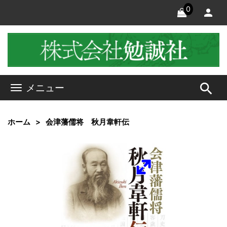
0
search
メニュー
ホーム
会津藩儒将 秋月韋軒伝