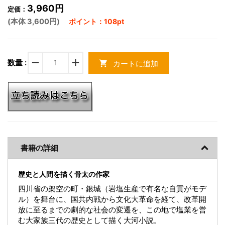
3,960円
定価：
(本体 3,600円)
ポイント：108pt
remove
add
数量 :
カートに追加
shopping_cart
書籍の詳細
歴史と人間を描く骨太の作家
四川省の架空の町・銀城（岩塩生産で有名な自貢がモデ
ル）を舞台に、国共内戦から文化大革命を経て、改革開
放に至るまでの劇的な社会の変遷を、この地で塩業を営
む大家族三代の歴史として描く大河小説。