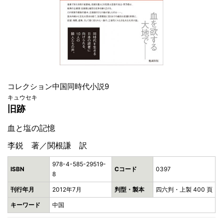
コレクション中国同時代小説9
キュウセキ
旧跡
血と塩の記憶
李鋭 著／関根謙 訳
978-4-585-29519-
ISBN
Cコード
0397
8
刊行年月
2012年7月
判型・製本
四六判・上製 400 頁
キーワード
中国