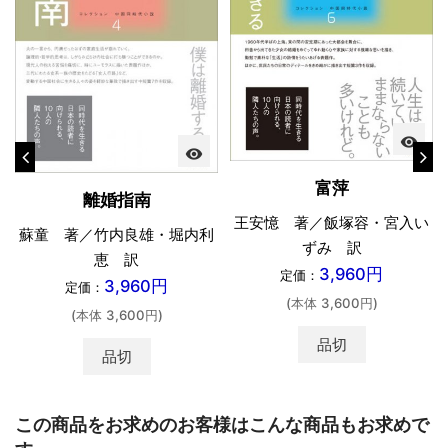
visibility
visibility
富萍
離婚指南
王安憶 著／飯塚容・宮入い
蘇童 著／竹内良雄・堀内利
ずみ 訳
恵 訳
3,960円
定価：
3,960円
定価：
(本体 3,600円)
(本体 3,600円)
品切
品切
この商品をお求めのお客様はこんな商品もお求めで