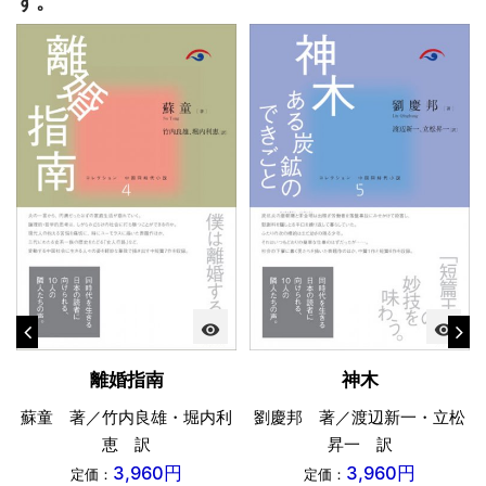
す。
visibility
visibility
離婚指南
神木
蘇童 著／竹内良雄・堀内利
劉慶邦 著／渡辺新一・立松
恵 訳
昇一 訳
3,960円
3,960円
定価：
定価：