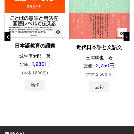
visibility
visibility
日本語教育の語彙
近代日本語と文語文
城生佰太郎 著
三浦勝也 著
1,980円
定価：
2,750円
定価：
(本体 1,800円)
(本体 2,500円)
品切
品切