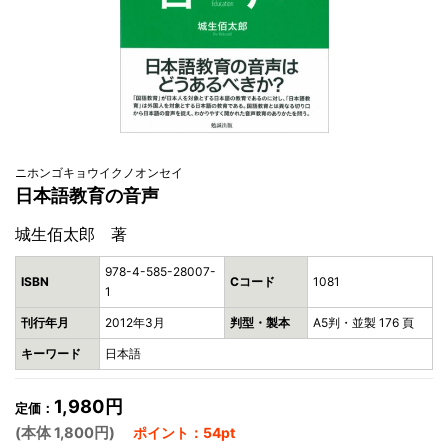
ニホンゴキョウイクノオンセイ
日本語教育の音声
城生佰太郎 著
978-4-585-28007-
ISBN
Cコード
1081
1
刊行年月
2012年3月
判型・製本
A5判・並製 176 頁
キーワード
日本語
1,980円
定価：
(本体 1,800円)
ポイント：54pt