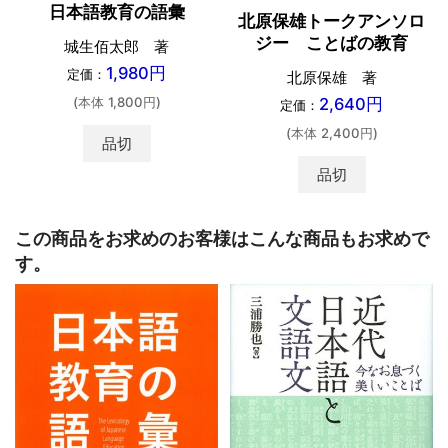
日本語教育の語彙
北原保雄トークアンソロ
ジー ことばの教育
城生佰太郎 著
1,980円
定価：
北原保雄 著
2,640円
(本体 1,800円)
定価：
(本体 2,400円)
品切
品切
この商品をお求めのお客様はこんな商品もお求めで
す。