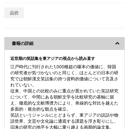
品切
書籍の詳細
近世期の笑話集を東アジアの視点から読み直す
江戸時代に刊行された1,000種超の噺本の価値に、韓国
の研究者が気づかないのと同じく、ほとんどの日本の研
究では朝鮮漢文笑話集の持つ資料的価値について言及さ
れていない。
従来、中国との比較のみに重点が置かれていた笑話研究
について、中間にある朝鮮文学を比較研究の基軸に据
え、徹底的な文献博捜力により、単線的な対比を越えた
多面的・複合的な観点を確立。
笑話というジャンルにとどまらず、東アジアの説話や物
語世界、文芸や文化論に通底する課題を浮き彫りにし、
旧来の研究の地平を大幅に乗り越える画期的論文集。