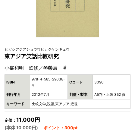
ヒガシアジアショウワヒカクケンキュウ
東アジア笑話比較研究
小峯和明 監修／琴榮辰 著
978-4-585-29038-
ISBN
Cコード
3090
4
刊行年月
2012年7月
判型・製本
A5判・上製 352 頁
キーワード
比較文学,説話,東アジア,近世
11,000円
定価：
(本体 10,000円)
ポイント：300pt