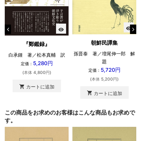
visibility
visibility
朝鮮民譚集
『鄭鑑録』
孫晋泰 著／増尾伸一郎 解
白承鍾 著／松本真輔 訳
題
5,280円
定価：
5,720円
定価：
(本体 4,800円)
(本体 5,200円)
shopping_cart
カートに追加
shopping_cart
カートに追加
この商品をお求めのお客様はこんな商品もお求めで
す。