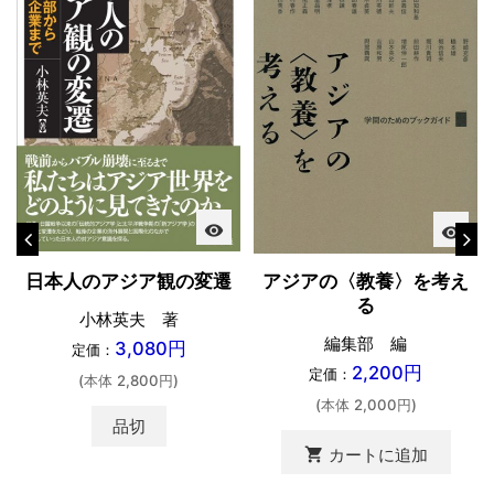
visibility
visibility
日本人のアジア観の変遷
アジアの〈教養〉を考え
る
小林英夫 著
編集部 編
3,080円
定価：
2,200円
定価：
(本体 2,800円)
(本体 2,000円)
品切
shopping_cart
カートに追加