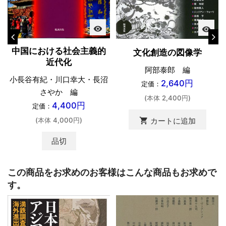
visibility
visibility
中国における社会主義的
文化創造の図像学
近代化
阿部泰郎 編
小長谷有紀・川口幸大・長沼
2,640円
定価：
さやか 編
(本体 2,400円)
4,400円
定価：
(本体 4,000円)
shopping_cart
カートに追加
品切
この商品をお求めのお客様はこんな商品もお求めで
す。