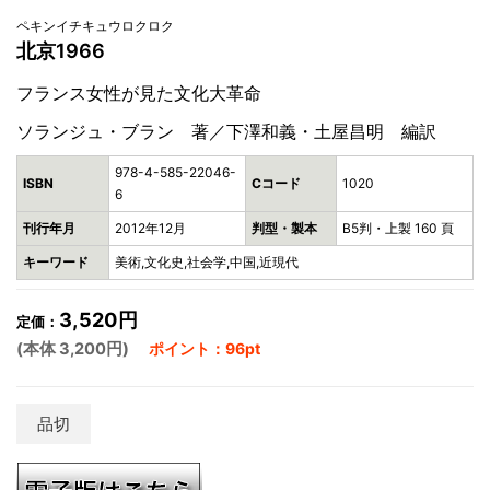
ペキンイチキュウロクロク
北京1966
フランス女性が見た文化大革命
ソランジュ・ブラン 著／下澤和義・土屋昌明 編訳
978-4-585-22046-
ISBN
Cコード
1020
6
刊行年月
2012年12月
判型・製本
B5判・上製 160 頁
キーワード
美術,文化史,社会学,中国,近現代
3,520円
定価：
(本体 3,200円)
ポイント：96pt
品切