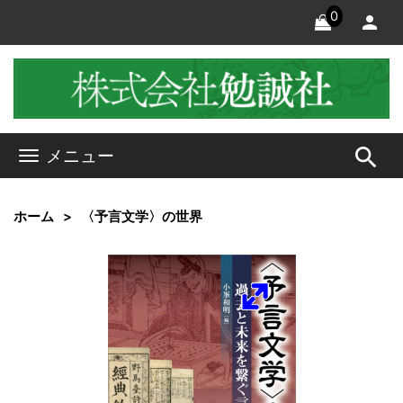
0
search
メニュー
ホーム
〈予言文学〉の世界