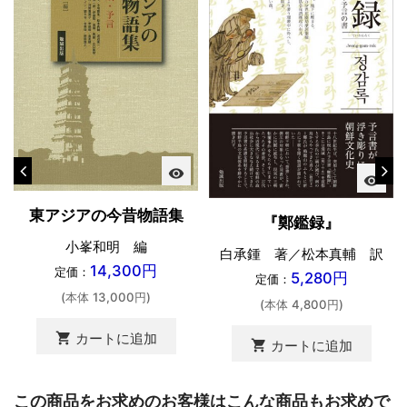
visibility
visibility
東アジアの今昔物語集
『鄭鑑録』
小峯和明 編
白承鍾 著／松本真輔 訳
14,300円
定価：
5,280円
定価：
(本体 13,000円)
(本体 4,800円)
shopping_cart
カートに追加
shopping_cart
カートに追加
この商品をお求めのお客様はこんな商品もお求めで