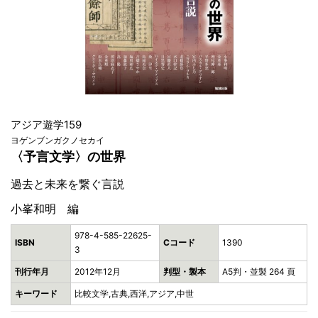
アジア遊学159
ヨゲンブンガクノセカイ
〈予言文学〉の世界
過去と未来を繋ぐ言説
小峯和明 編
978-4-585-22625-
ISBN
Cコード
1390
3
刊行年月
2012年12月
判型・製本
A5判・並製 264 頁
キーワード
比較文学,古典,西洋,アジア,中世