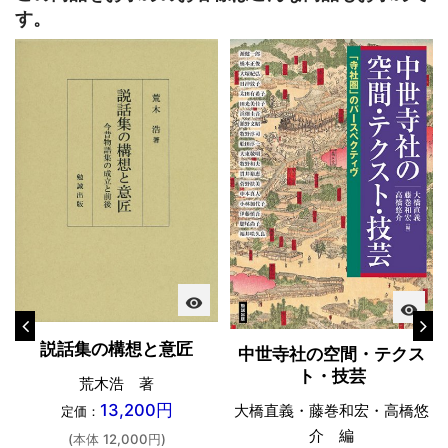
す。
visibility
visibility
説話集の構想と意匠
中世寺社の空間・テクス
ト・技芸
荒木浩 著
13,200円
大橋直義・藤巻和宏・高橋悠
定価：
介 編
(本体 12,000円)