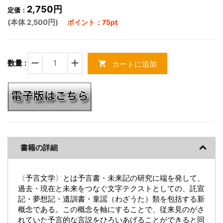
2,750円
定価：
(本体 2,500円)
ポイント：75pt
remove
add
数量 :
カートに追加
shopping_cart
書籍の詳細
〈予言文学〉とは予言書・未来記の研究に端を発して、
過去・現在と未来をつなぐ文字テクストとしての、託宣
記・夢想記・遺訓書・童謡（わざうた）類を包括する新
概念である。この概念を軸にすることで、従来見のがさ
れていた予言的な言説をひろいあげることができると同